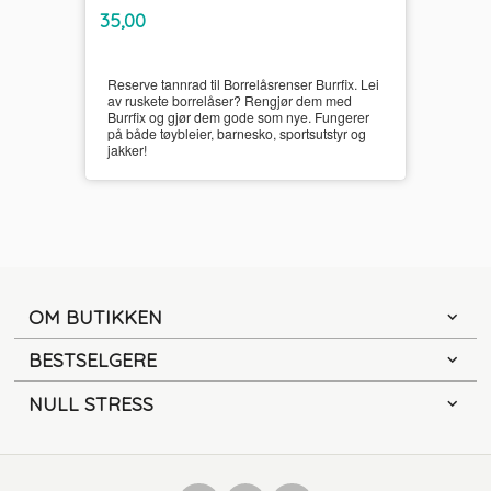
inkl.
Pris
35,00
mva.
Reserve tannrad til Borrelåsrenser Burrfix. Lei
av ruskete borrelåser? Rengjør dem med
Burrfix og gjør dem gode som nye. Fungerer
på både tøybleier, barnesko, sportsutstyr og
jakker!
OM BUTIKKEN
BESTSELGERE
NULL STRESS