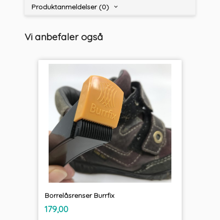
Produktanmeldelser (0)
Vi anbefaler også
Borrelåsrenser Burrfix
inkl.
Pris
179,00
mva.