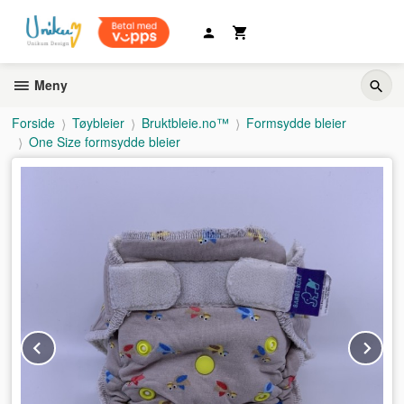
Gå
til
innholdet
Meny
Forside
Tøybleier
Bruktbleie.no™
Formsydde bleier
One Size formsydde bleier
Prev
Ne