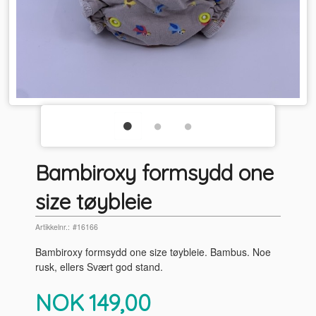
Bambiroxy formsydd one
size tøybleie
Artikkelnr.:
#16166
Bambiroxy formsydd one size tøybleie. Bambus. Noe
rusk, ellers Svært god stand.
Pris
NOK
149,00