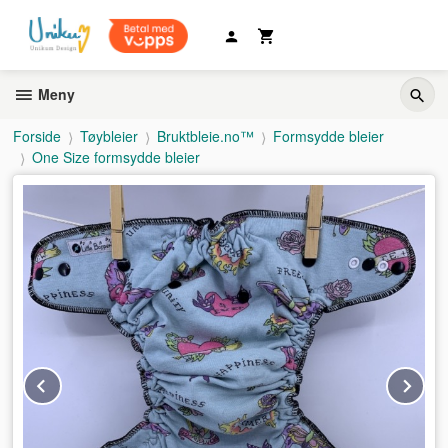
Gå
til
innholdet
Meny
Forside
Tøybleier
Bruktbleie.no™
Formsydde bleier
One Size formsydde bleier
Prev
Ne