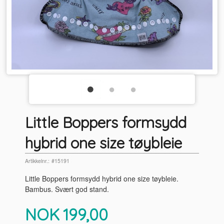
Little Boppers formsydd
hybrid one size tøybleie
Artikkelnr.:
#15191
Little Boppers formsydd hybrid one size tøybleie.
Bambus. Svært god stand.
Pris
NOK
199,00