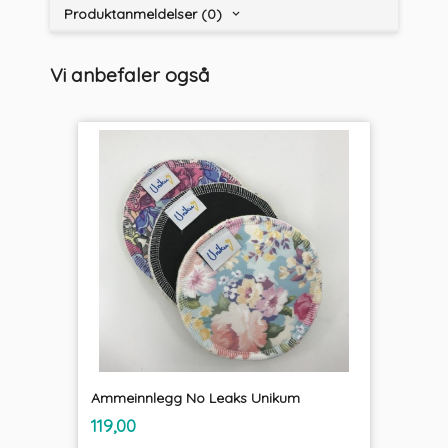
Produktanmeldelser (0)
Vi anbefaler også
Ammeinnlegg No Leaks Unikum
inkl.
Pris
119,00
mva.