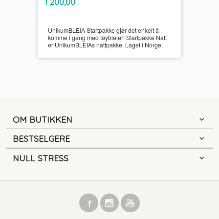
Pris
1 200,00
mva.
UnikumBLEIA Startpakke gjør det enkelt å
komme i gang med tøybleier! Startpakke Natt
er UnikumBLEIAs nattpakke. Laget i Norge.
OM BUTIKKEN
BESTSELGERE
NULL STRESS