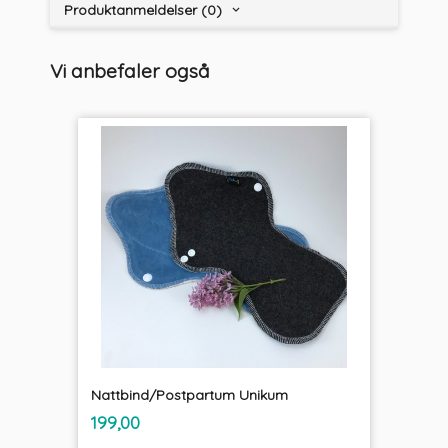
Produktanmeldelser (0)
Vi anbefaler også
Nattbind/Postpartum Unikum
inkl.
Pris
199,00
mva.