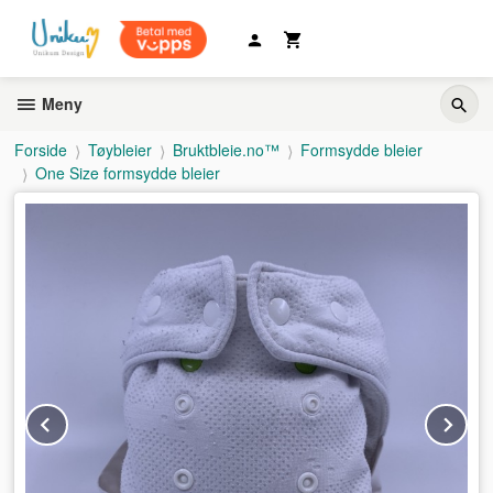
Gå
til
innholdet
Meny
Forside
Tøybleier
Bruktbleie.no™
Formsydde bleier
One Size formsydde bleier
Prev
Ne