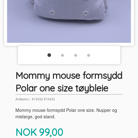
Mommy mouse formsydd
Polar one size tøybleie
Artikkelnr.:
#15432 #15433
Mommy mouse formsydd Polar one size. Nupper og
misfarge, god stand.
Pris
NOK
99,00