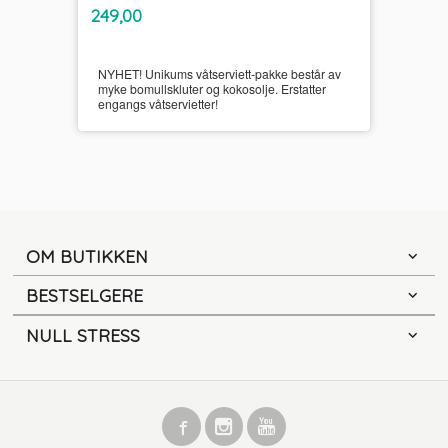
inkl.
Pris
249,00
mva.
NYHET! Unikums våtserviett-pakke består av
myke bomullskluter og kokosolje. Erstatter
engangs våtservietter!
OM BUTIKKEN
BESTSELGERE
NULL STRESS