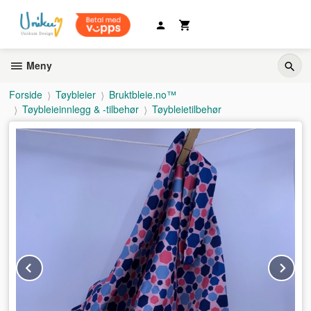
Gå
til
innholdet
Meny
Forside
Tøybleier
Bruktbleie.no™
Tøybleieinnlegg & -tilbehør
Tøybleietilbehør
Prev
Ne