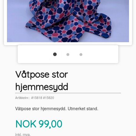
Våtpose stor
hjemmesydd
Artikkelnr.:
#15818 #15820
Våtpose stor hjemmesydd. Utmerket stand.
Pris
NOK
99,00
inkl. mva.