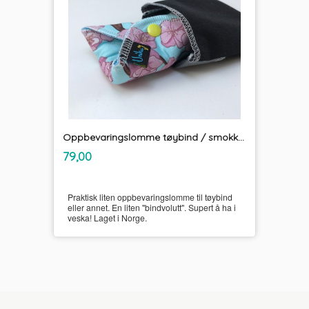
Oppbevaringslomme tøybind / smokk "Bindvolutt" Unikum
inkl.
Pris
79,00
mva.
Praktisk liten oppbevaringslomme til tøybind
eller annet. En liten "bindvolutt". Supert å ha i
veska! Laget i Norge.