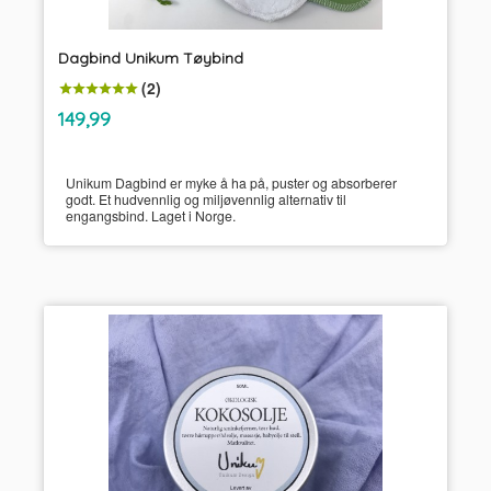
Dagbind Unikum Tøybind
(2)
inkl.
Pris
149,99
mva.
Unikum Dagbind er myke å ha på, puster og absorberer
godt. Et hudvennlig og miljøvennlig alternativ til
engangsbind. Laget i Norge.