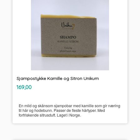
Sjampostykke Kamille og Sitron Unikum
inkl.
Pris
169,00
mva.
En mild og skånsom sjampobar med kamille som gir næring
til hår og hodebunn. Passer de fleste hårtyper. Med
forfriskende sitrusduft. Laget i Norge.