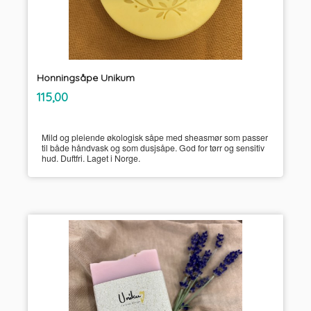
Honningsåpe Unikum
inkl.
Pris
115,00
mva.
Mild og pleiende økologisk såpe med sheasmør som passer
til både håndvask og som dusjsåpe. God for tørr og sensitiv
hud. Duftfri. Laget i Norge.