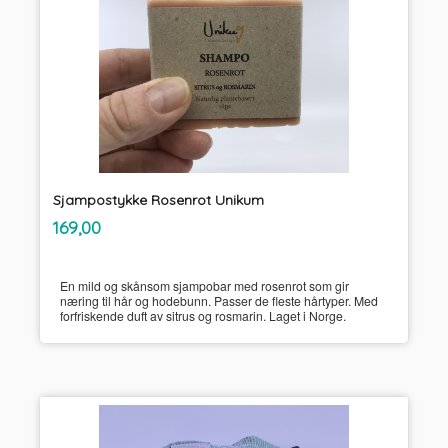
Sjampostykke Rosenrot Unikum
inkl.
Pris
169,00
mva.
En mild og skånsom sjampobar med rosenrot som gir
næring til hår og hodebunn. Passer de fleste hårtyper. Med
forfriskende duft av sitrus og rosmarin. Laget i Norge.