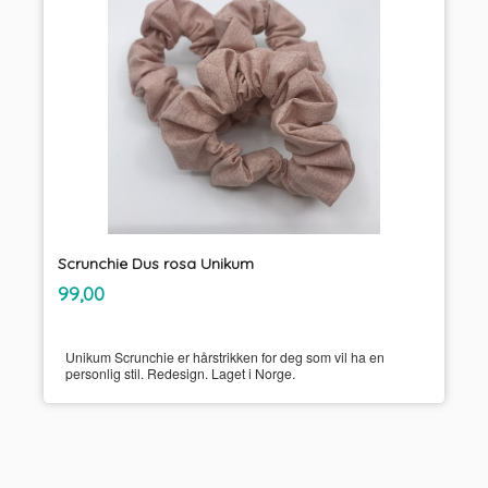
Scrunchie Dus rosa Unikum
inkl.
Pris
99,00
mva.
Unikum Scrunchie er hårstrikken for deg som vil ha en
personlig stil. Redesign. Laget i Norge.