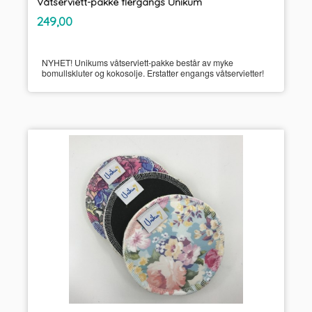
Våtserviett-pakke flergangs Unikum
inkl.
Pris
249,00
mva.
NYHET! Unikums våtserviett-pakke består av myke
bomullskluter og kokosolje. Erstatter engangs våtservietter!