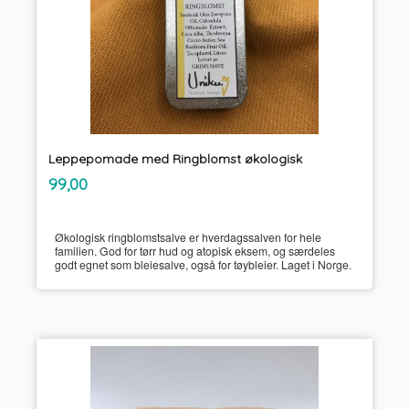
Leppepomade med Ringblomst økologisk
inkl.
Pris
99,00
mva.
Økologisk ringblomstsalve er hverdagssalven for hele
familien. God for tørr hud og atopisk eksem, og særdeles
godt egnet som bleiesalve, også for tøybleier. Laget i Norge.