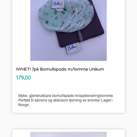
NYHET! 7pk Bomullspads m/lomme Unikum
inkl.
Pris
179,00
mva.
Myke, gjenbrukbare bomullspads m/oppbevaringslomme.
Perfekt til sårrens og skånsom fjerning av sminke! Laget i
Norge.