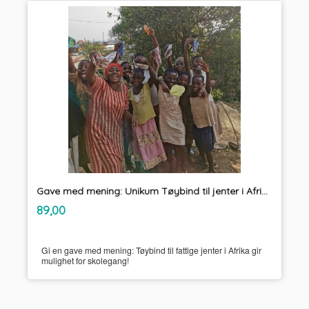
Gave med mening: Unikum Tøybind til jenter i Afrika
inkl.
Pris
89,00
mva.
Gi en gave med mening: Tøybind til fattige jenter i Afrika gir
mulighet for skolegang!