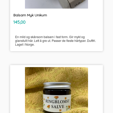
Balsam Myk Unikum
inkl.
Pris
145,00
mva.
En mild og skånsom balsam i fast form. Gir mykt og
glansfullt hår. Lett å gre ut. Passer de fleste hårtyper. Duftfri.
Laget i Norge.