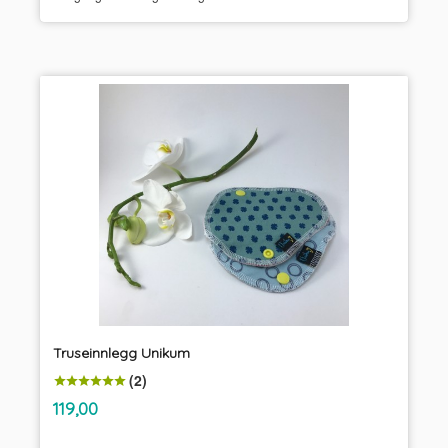
Truseinnlegg Unikum
(2)
inkl.
Pris
119,00
mva.