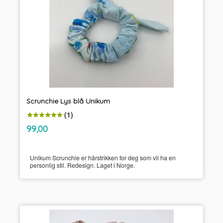
Scrunchie Lys blå Unikum
(1)
inkl.
Pris
99,00
mva.
Unikum Scrunchie er hårstrikken for deg som vil ha en
personlig stil. Redesign. Laget i Norge.