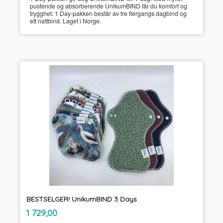
pustende og absorberende UnikumBIND får du komfort og
trygghet. 1 Day-pakken består av tre flergangs dagbind og
ett nattbind. Laget i Norge.
BESTSELGER! UnikumBIND 3 Days
inkl.
Pris
1 729,00
mva.