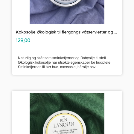
Kokosolje Økologisk til flergangs våtservietter og sminkefjerner Unikum
inkl.
Pris
129,00
mva.
Naturlig og skånsom sminkefjerner og Babyolje til stell.
Økologisk kokosolje har utsøkte egenskaper for hudpleie!
Sminkefjerner, til tørr hud, massasje, hårolje osv.