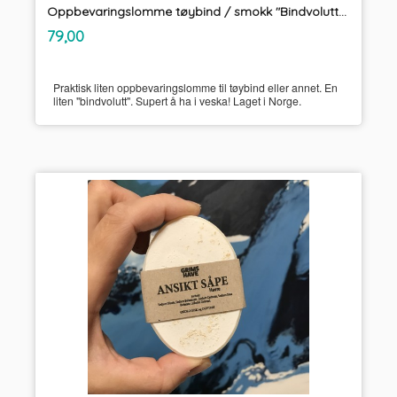
Oppbevaringslomme tøybind / smokk "Bindvolutt" Unikum
inkl.
Pris
79,00
mva.
Praktisk liten oppbevaringslomme til tøybind eller annet. En
liten "bindvolutt". Supert å ha i veska! Laget i Norge.