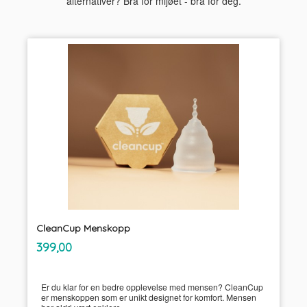
alternativer? Bra for mijøet - bra for deg.
CleanCup Menskopp
inkl.
Pris
399,00
mva.
Er du klar for en bedre opplevelse med mensen? CleanCup
er menskoppen som er unikt designet for komfort. Mensen