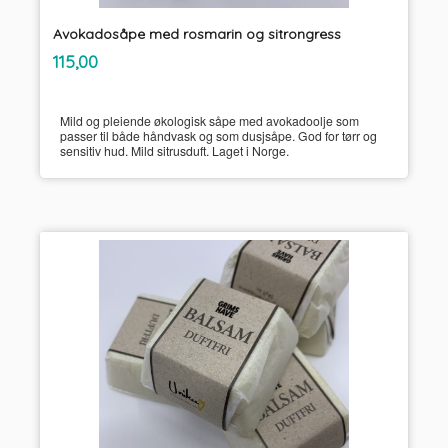
Avokadosåpe med rosmarin og sitrongress
inkl.
Pris
115,00
mva.
Mild og pleiende økologisk såpe med avokadoolje som
passer til både håndvask og som dusjsåpe. God for tørr og
sensitiv hud. Mild sitrusduft. Laget i Norge.