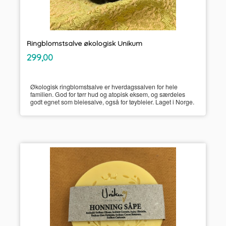
Ringblomstsalve økologisk Unikum
inkl.
Pris
299,00
mva.
Økologisk ringblomstsalve er hverdagssalven for hele
familien. God for tørr hud og atopisk eksem, og særdeles
godt egnet som bleiesalve, også for tøybleier. Laget i Norge.