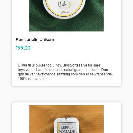
Ren Lanolin Unikum
inkl.
Pris
199,00
mva.
Ullkur til ullbukser og ulltøy. Brystvortesalve for såre
brystvorter. Lanolin er ullens naturlige rensemiddel. Den
gjør ull vannavstøtende samtidig som den er selvrensende.
100% ren lanolin.