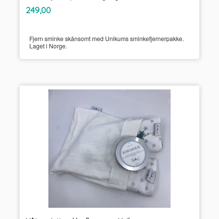
inkl.
Pris
249,00
mva.
Fjern sminke skånsomt med Unikums sminkefjernerpakke.
Laget i Norge.