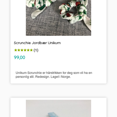
Scrunchie Jordbær Unikum
(1)
inkl.
Pris
99,00
mva.
Unikum Scrunchie er hårstrikken for deg som vil ha en
personlig stil. Redesign. Laget i Norge.