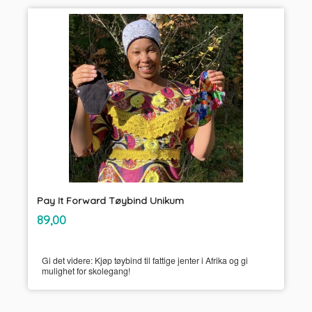
Pay It Forward Tøybind Unikum
inkl.
Pris
89,00
mva.
Gi det videre: Kjøp tøybind til fattige jenter i Afrika og gi
mulighet for skolegang!