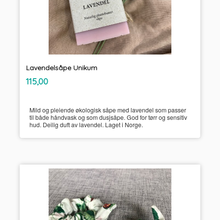
Lavendelsåpe Unikum
inkl.
Pris
115,00
mva.
Mild og pleiende økologisk såpe med lavendel som passer
til både håndvask og som dusjsåpe. God for tørr og sensitiv
hud. Deilig duft av lavendel. Laget i Norge.