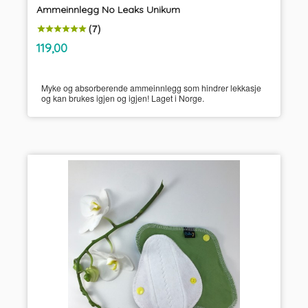
Ammeinnlegg No Leaks Unikum
(7)
inkl.
Pris
119,00
mva.
Myke og absorberende ammeinnlegg som hindrer lekkasje
og kan brukes igjen og igjen! Laget i Norge.