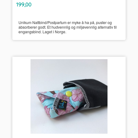
inkl.
Pris
199,00
mva.
Unikum Nattbind/Postpartum er myke å ha på, puster og
absorberer godt. Et hudvennlig og miljøvennlig alternativ til
engangsbind. Laget i Norge.