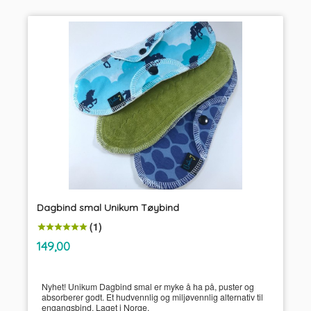
Dagbind smal Unikum Tøybind
(1)
inkl.
Pris
149,00
mva.
Nyhet! Unikum Dagbind smal er myke å ha på, puster og
absorberer godt. Et hudvennlig og miljøvennlig alternativ til
engangsbind. Laget i Norge.