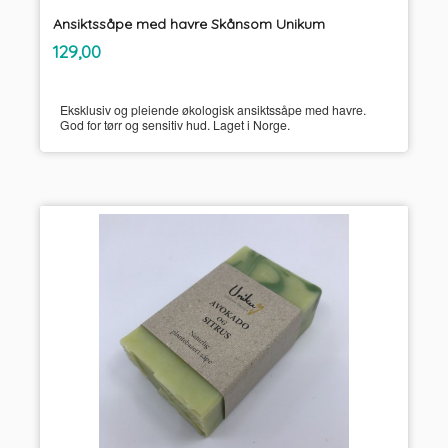
Ansiktssåpe med havre Skånsom Unikum
inkl.
Pris
129,00
mva.
Eksklusiv og pleiende økologisk ansiktssåpe med havre.
God for tørr og sensitiv hud. Laget i Norge.