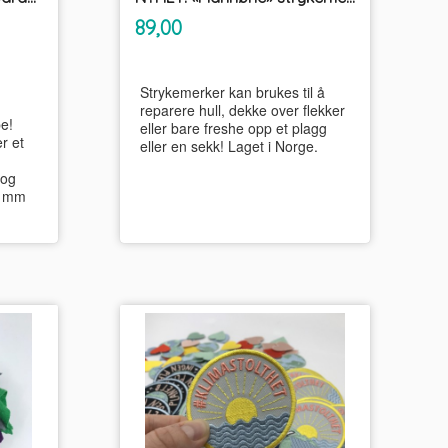
inkl.
Pris
89,00
mva.
Strykemerker kan brukes til å
reparere hull, dekke over flekker
e!
eller bare freshe opp et plagg
er et
eller en sekk! Laget i Norge.
 og
50 mm