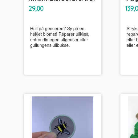
inkl.
Pris
Pris
29,00
139,
mva.
Hull på genseren? Sy på en
Stryk
heklet blomst! Reparer ullklær,
repare
enten din egen ullgenser eller
eller 
gullungens ullbukse.
eller 