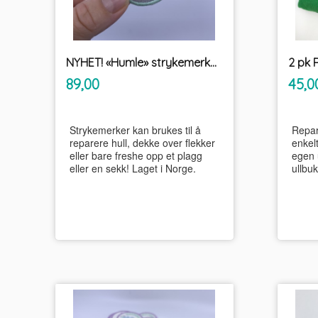
NYHET! «Humle» strykemerke PRYD
2 pk 
inkl.
Pris
Pris
89,00
45,0
mva.
Strykemerker kan brukes til å
Repar
reparere hull, dekke over flekker
enkelt
eller bare freshe opp et plagg
egen 
eller en sekk! Laget i Norge.
ullbuk