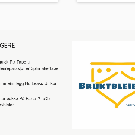
LGERE
uick Fix Tape til
lesreparasjoner Spinnakertape
mmeinnlegg No Leaks Unikum
tartpakke På Farta™ (ai2)
øybleier