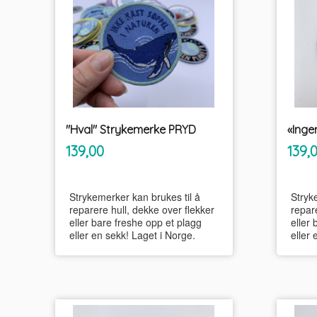
"Hval" Strykemerke PRYD
inkl.
Pris
Pris
139,00
139,
mva.
Strykemerker kan brukes til å
Stryk
reparere hull, dekke over flekker
repare
eller bare freshe opp et plagg
eller 
eller en sekk! Laget i Norge.
eller 