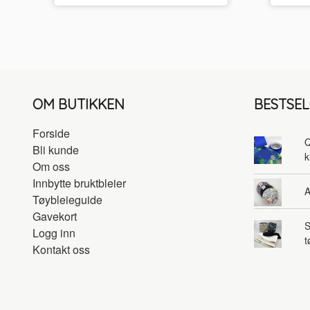
OM BUTIKKEN
BESTSE
Forside
Q
Bli kunde
k
Om oss
Innbytte bruktbleier
A
Tøybleieguide
Gavekort
S
Logg inn
t
Kontakt oss