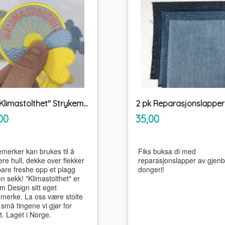
3 pk "Klimastolthet" Strykemerkepakke Pryd Brodering
inkl.
inkl.
Pris
00
35,00
mva.
mva.
emerker kan brukes til å
Fiks buksa di med
re hull, dekke over flekker
reparasjonslapper av gjenb
bare freshe opp et plagg
dongeri!
en sekk! "Klimastolthet" er
m Design sitt eget
emerke. La oss være stolte
små tingene vi gjør for
t. Laget i Norge.