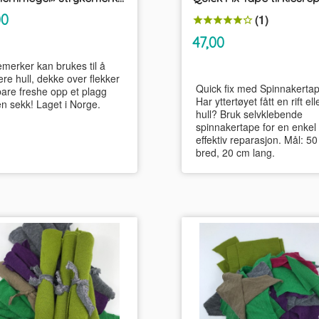
inkl.
00
(1)
mva.
inkl.
Pris
47,00
mva.
emerker kan brukes til å
re hull, dekke over flekker
Quick fix med Spinnakertap
bare freshe opp et plagg
Har yttertøyet fått en rift ell
en sekk! Laget i Norge.
hull? Bruk selvklebende
spinnakertape for en enkel
effektiv reparasjon. Mål: 
bred, 20 cm lang.