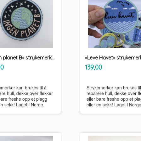
«Ingen planet B» strykemerke PRYD
inkl.
inkl.
Pris
00
139,00
mva.
mva.
emerker kan brukes til å
Strykemerker kan brukes til
re hull, dekke over flekker
reparere hull, dekke over f
bare freshe opp et plagg
eller bare freshe opp et pl
en sekk! Laget i Norge.
eller en sekk! Laget i Norge