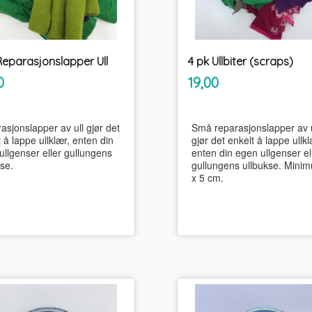
Reparasjonslapper Ull
4 pk Ullbiter (scraps)
inkl.
inkl.
Pris
0
19,00
mva.
mva.
asjonslapper av ull gjør det
Små reparasjonslapper av u
 å lappe ullklær, enten din
gjør det enkelt å lappe ullkl
ullgenser eller gullungens
enten din egen ullgenser el
se.
gullungens ullbukse. Mini
x 5 cm.