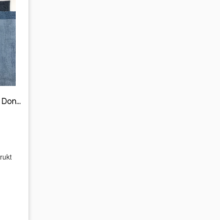
2 pk Reparasjonslapper Dongeri
rukt