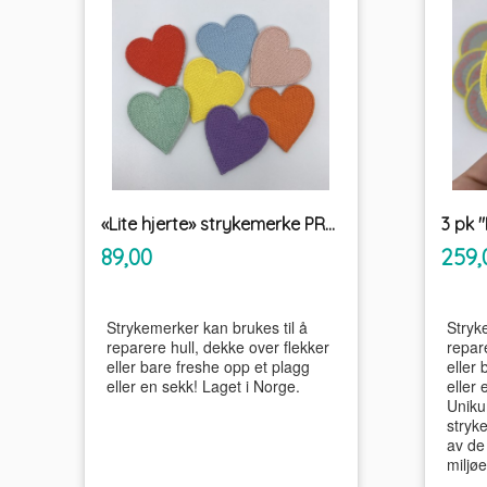
«Lite hjerte» strykemerke PRYD
inkl.
Pris
Pris
89,00
259,
mva.
Strykemerker kan brukes til å
Stryk
reparere hull, dekke over flekker
repare
eller bare freshe opp et plagg
eller 
eller en sekk! Laget i Norge.
eller 
Uniku
stryk
av de 
miljøe