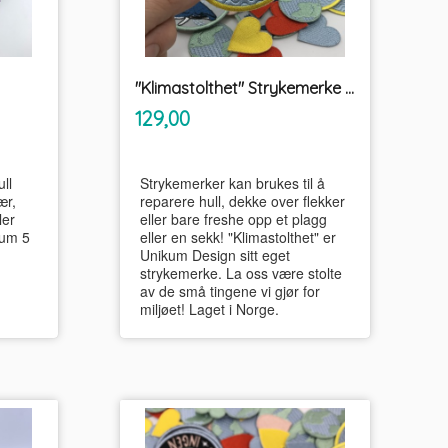
"Klimastolthet" Strykemerke PRYD
inkl.
Pris
129,00
mva.
ll
Strykemerker kan brukes til å
ær,
reparere hull, dekke over flekker
ler
eller bare freshe opp et plagg
mum 5
eller en sekk! "Klimastolthet" er
Unikum Design sitt eget
strykemerke. La oss være stolte
av de små tingene vi gjør for
miljøet! Laget i Norge.