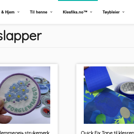
 & Hjem
Til henne
Klesfiks.no™
Tøybleier
slapper
«Forglemmegei» strykemerke PRYD