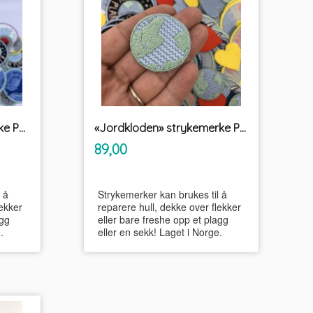
«Leve Havet» strykemerke PRYD
«Jordkloden» strykemerke PRYD
inkl.
Pris
89,00
mva.
 å
Strykemerker kan brukes til å
lekker
reparere hull, dekke over flekker
agg
eller bare freshe opp et plagg
.
eller en sekk! Laget i Norge.