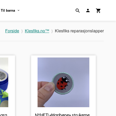
Til barna
Forside
Klesfiks.no™
Klesfiks reparasjonslapper
Quick Fix Tape til klesreparasjoner Spinnakertape
NYHET! «Marihøne» strykemerke PRYD