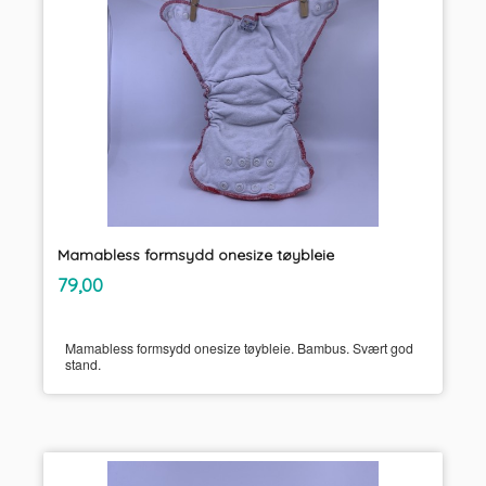
Mamabless formsydd onesize tøybleie
inkl.
Pris
79,00
mva.
Mamabless formsydd onesize tøybleie. Bambus. Svært god
stand.