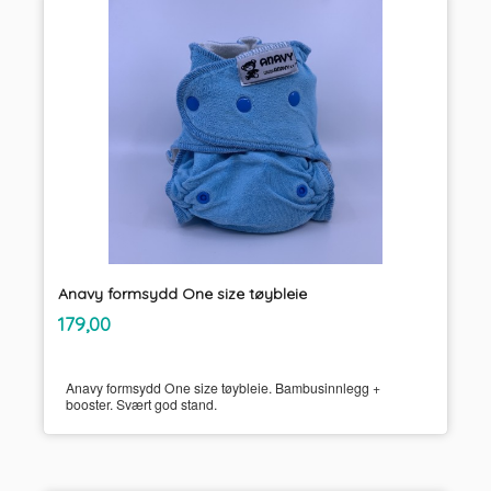
Anavy formsydd One size tøybleie
inkl.
Pris
179,00
mva.
Anavy formsydd One size tøybleie. Bambusinnlegg +
booster. Svært god stand.