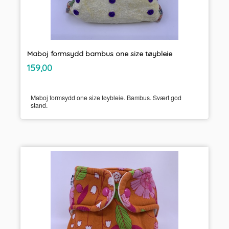
Maboj formsydd bambus one size tøybleie
inkl.
Pris
159,00
mva.
Maboj formsydd one size tøybleie. Bambus. Svært god
stand.