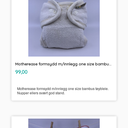
Motherease formsydd m/innlegg one size bambus tøybleie
inkl.
Pris
99,00
mva.
Motherease formsydd m/innlegg one size bambus tøybleie.
Nupper ellers svært god stand.