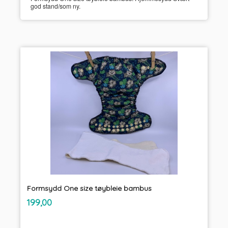
god stand/som ny.
Formsydd One size tøybleie bambus
inkl.
Pris
199,00
mva.