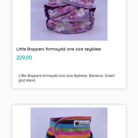
Little Boppers formsydd one size tøybleie
inkl.
Pris
229,00
mva.
Little Boppers formsydd one size tøybleie. Bambus. Svært
god stand.