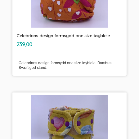
Celebrians design formsydd one size tøybleie
inkl.
Pris
239,00
mva.
Celebrians design formsydd one size tøybleie. Bambus.
Svært god stand.