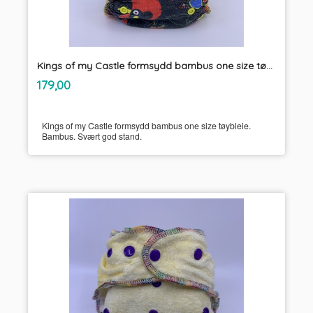
Kings of my Castle formsydd bambus one size tøybleie
inkl.
Pris
179,00
mva.
Kings of my Castle formsydd bambus one size tøybleie.
Bambus. Svært god stand.