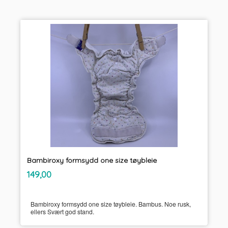
Bambiroxy formsydd one size tøybleie
inkl.
Pris
149,00
mva.
Bambiroxy formsydd one size tøybleie. Bambus. Noe rusk,
ellers Svært god stand.