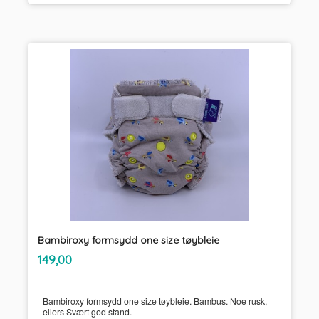
Bambiroxy formsydd one size tøybleie
inkl.
Pris
149,00
mva.
Bambiroxy formsydd one size tøybleie. Bambus. Noe rusk,
ellers Svært god stand.