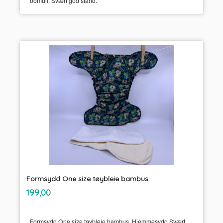
bomull. Svært god stand.
Formsydd One size tøybleie bambus
inkl.
Pris
199,00
mva.
Formsydd One size tøybleie bambus. Hjemmesydd Svært