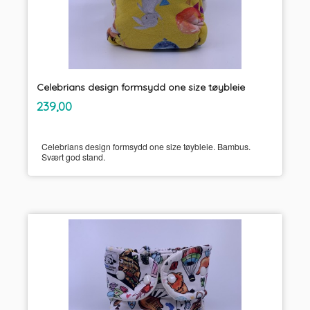
Celebrians design formsydd one size tøybleie
inkl.
Pris
239,00
mva.
Celebrians design formsydd one size tøybleie. Bambus.
Svært god stand.