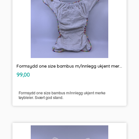
Formsydd one size bambus m/innlegg ukjent merke tøybleier
inkl.
Pris
99,00
mva.
Formsydd one size bambus m/innlegg ukjent merke
tøybleier. Svært god stand.