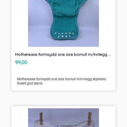
Motherease formsydd one size bomull m/innlegg tøybleier
inkl.
Pris
99,00
mva.
Motherease formsydd one size bomull m/innlegg tøybleier.
Svært god stand.