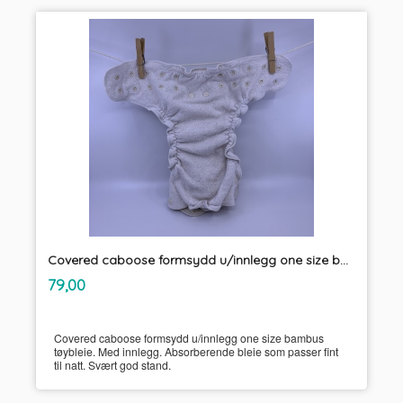
Covered caboose formsydd u/innlegg one size bambus tøybleie
inkl.
Pris
79,00
mva.
Covered caboose formsydd u/innlegg one size bambus
tøybleie. Med innlegg. Absorberende bleie som passer fint
til natt. Svært god stand.