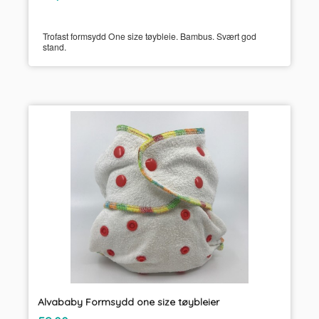
mva.
Trofast formsydd One size tøybleie. Bambus. Svært god
stand.
Alvababy Formsydd one size tøybleier
inkl.