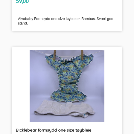
Pris
59,00
mva.
Alvababy Formsydd one size tøybleier. Bambus. Svært god
stand.
Bicklebear formsydd one size tøybleie