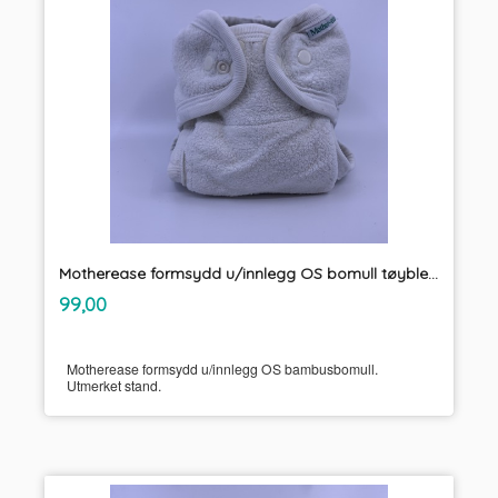
Motherease formsydd u/innlegg OS bomull tøybleie
inkl.
Pris
99,00
mva.
Motherease formsydd u/innlegg OS bambusbomull.
Utmerket stand.