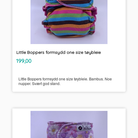
Little Boppers formsydd one size tøybleie
inkl.
Pris
199,00
mva.
Little Boppers formsydd one size tøybleie. Bambus. Noe
nupper. Svært god stand.