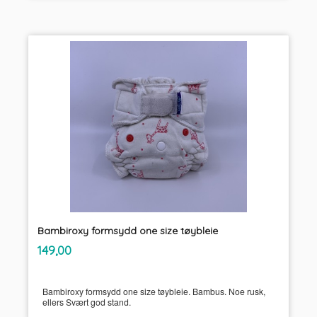
Bambiroxy formsydd one size tøybleie
inkl.
Pris
149,00
mva.
Bambiroxy formsydd one size tøybleie. Bambus. Noe rusk,
ellers Svært god stand.