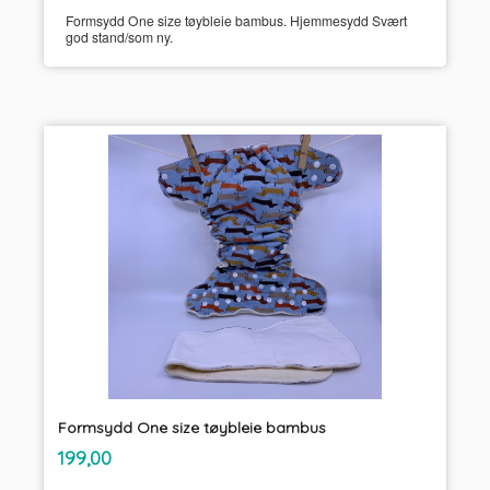
Formsydd One size tøybleie bambus. Hjemmesydd Svært
god stand/som ny.
Formsydd One size tøybleie bambus
inkl.
Pris
199,00
mva.