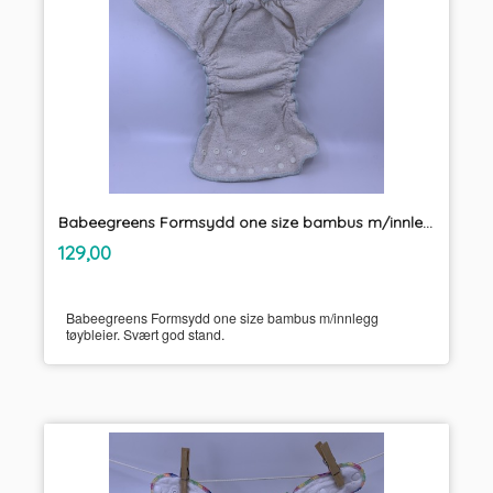
Babeegreens Formsydd one size bambus m/innlegg tøybleier
inkl.
Pris
129,00
mva.
Babeegreens Formsydd one size bambus m/innlegg
tøybleier. Svært god stand.