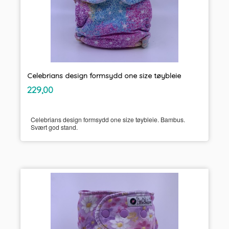
Celebrians design formsydd one size tøybleie
inkl.
Pris
229,00
mva.
Celebrians design formsydd one size tøybleie. Bambus.
Svært god stand.