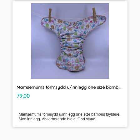
Mamsemums formsydd u/innlegg one size bambus tøybleie
inkl.
Pris
79,00
mva.
Mamsemums formsydd u/innlegg one size bambus tøybleie.
Med innlegg. Absorberende bleie. God stand.