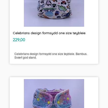
Celebrians design formsydd one size tøybleie
inkl.
Pris
229,00
mva.
Celebrians design formsydd one size tøybleie. Bambus.
Svært god stand.