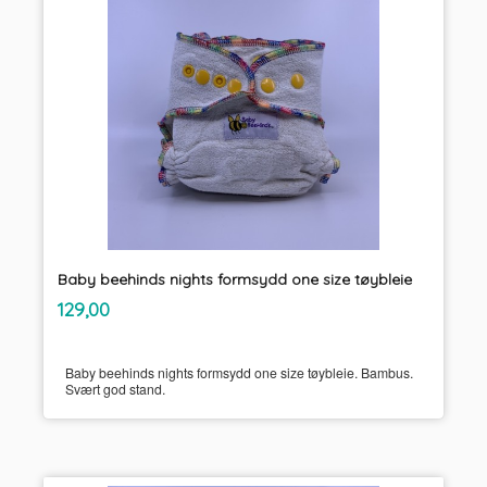
Baby beehinds nights formsydd one size tøybleie
inkl.
Pris
129,00
mva.
Baby beehinds nights formsydd one size tøybleie. Bambus.
Svært god stand.