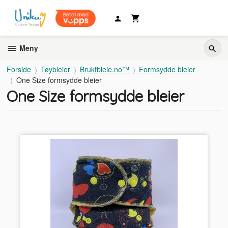
Gå
til
innholdet
Meny
Forside
Tøybleier
Bruktbleie.no™
Formsydde bleier
One Size formsydde bleier
One Size formsydde bleier