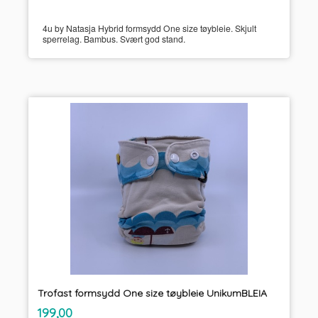
4u by Natasja Hybrid formsydd One size tøybleie. Skjult
sperrelag. Bambus. Svært god stand.
Trofast formsydd One size tøybleie UnikumBLEIA
inkl.
Pris
199,00