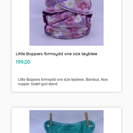
Little Boppers formsydd one size tøybleie
inkl.
Pris
199,00
mva.
Little Boppers formsydd one size tøybleie. Bambus. Noe
nupper. Svært god stand.