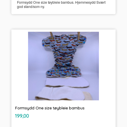
Formsydd One size tøybleie bambus. Hjemmesydd Svært
god stand/som ny.
Formsydd One size tøybleie bambus
inkl.
Pris
199,00
mva.