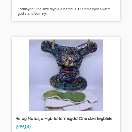
Formsydd One size tøybleie bambus. Hjemmesydd Svært
god stand/som ny.
4u by Natasja Hybrid formsydd One size tøybleie
inkl.
Pris
249,00
mva.