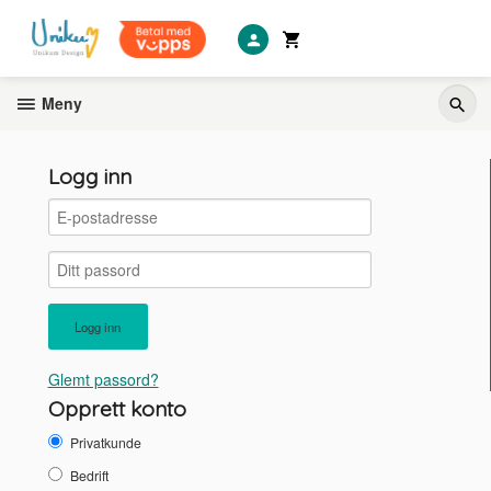
Gå
til
innholdet
Meny
Logg inn
Glemt passord?
Opprett konto
Privatkunde
Bedrift