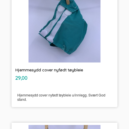
Hjemmesydd cover nyfødt tøybleie
inkl.
Pris
29,00
mva.
Hjemmesydd cover nyfødt tøybleie u/innlegg. Svært God
stand.