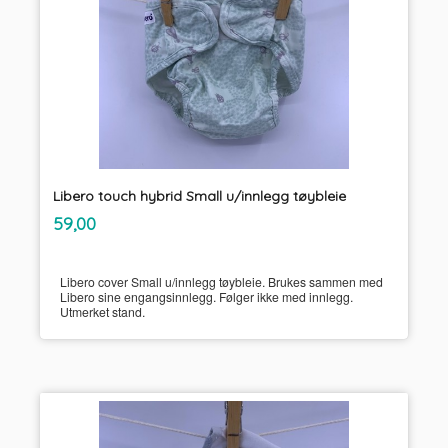
Libero touch hybrid Small u/innlegg tøybleie
inkl.
Pris
59,00
mva.
Libero cover Small u/innlegg tøybleie. Brukes sammen med
Libero sine engangsinnlegg. Følger ikke med innlegg.
Utmerket stand.