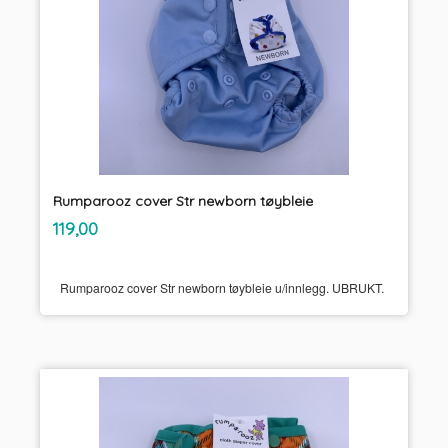
Rumparooz cover Str newborn tøybleie
inkl.
Pris
119,00
mva.
Rumparooz cover Str newborn tøybleie u/innlegg. UBRUKT.