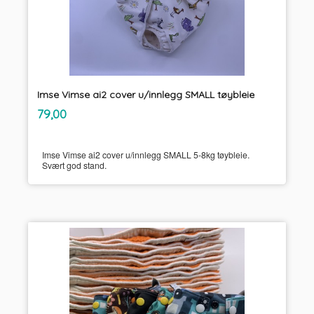
Imse Vimse ai2 cover u/innlegg SMALL tøybleie
inkl.
Pris
79,00
mva.
Imse Vimse ai2 cover u/innlegg SMALL 5-8kg tøybleie.
Svært god stand.