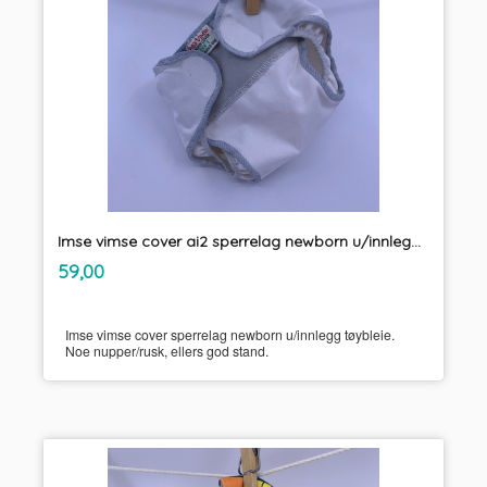
Imse vimse cover ai2 sperrelag newborn u/innlegg tøybleie
inkl.
Pris
59,00
mva.
Imse vimse cover sperrelag newborn u/innlegg tøybleie.
Noe nupper/rusk, ellers god stand.