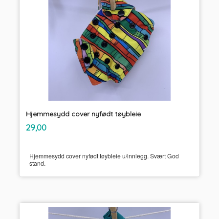
Hjemmesydd cover nyfødt tøybleie
inkl.
Pris
29,00
mva.
Hjemmesydd cover nyfødt tøybleie u/innlegg. Svært God
stand.