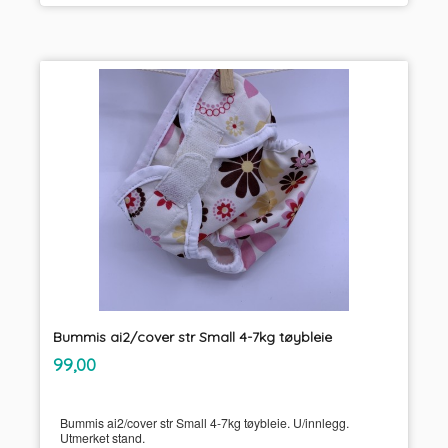
Bummis ai2/cover str Small 4-7kg tøybleie
inkl.
Pris
99,00
mva.
Bummis ai2/cover str Small 4-7kg tøybleie. U/innlegg.
Utmerket stand.