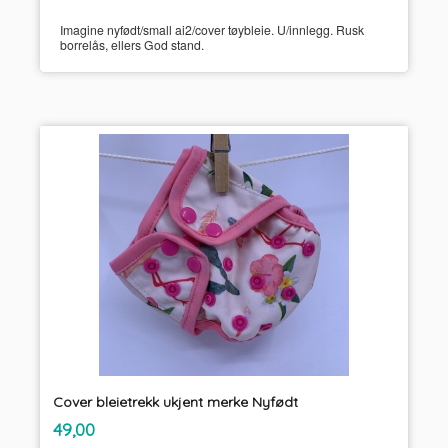
Imagine nyfødt/small ai2/cover tøybleie. U/innlegg. Rusk
borrelås, ellers God stand.
Cover bleietrekk ukjent merke Nyfødt
inkl.
Pris
49,00
mva.