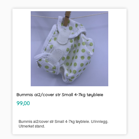
Bummis ai2/cover str Small 4-7kg tøybleie
inkl.
Pris
99,00
mva.
Bummis ai2/cover str Small 4-7kg tøybleie. U/innlegg.
Utmerket stand.