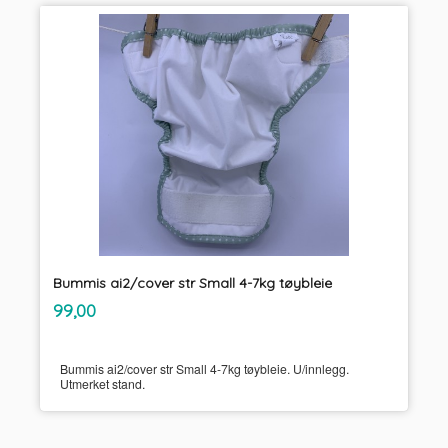
Bummis ai2/cover str Small 4-7kg tøybleie
inkl.
Pris
99,00
mva.
Bummis ai2/cover str Small 4-7kg tøybleie. U/innlegg.
Utmerket stand.