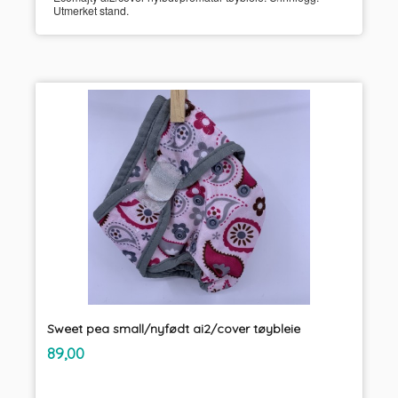
Utmerket stand.
Sweet pea small/nyfødt ai2/cover tøybleie
inkl.
Pris
89,00
mva.