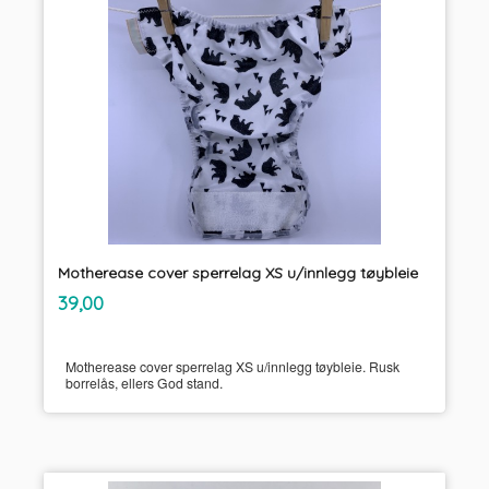
Motherease cover sperrelag XS u/innlegg tøybleie
inkl.
Pris
39,00
mva.
Motherease cover sperrelag XS u/innlegg tøybleie. Rusk
borrelås, ellers God stand.