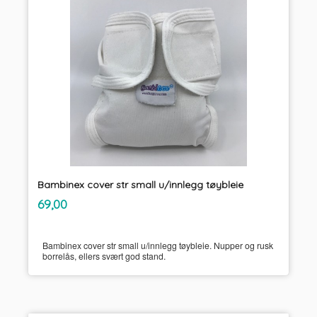
Bambinex cover str small u/innlegg tøybleie
inkl.
Pris
69,00
mva.
Bambinex cover str small u/innlegg tøybleie. Nupper og rusk
borrelås, ellers svært god stand.