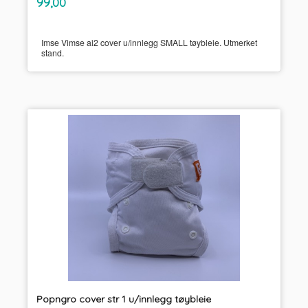
Pris
99,00
mva.
Imse Vimse ai2 cover u/innlegg SMALL tøybleie. Utmerket
stand.
Popngro cover str 1 u/innlegg tøybleie