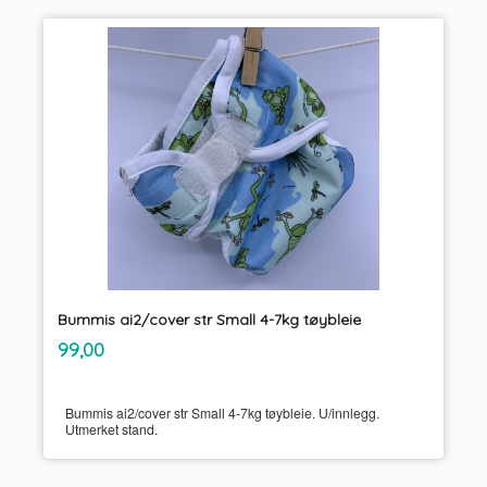
Bummis ai2/cover str Small 4-7kg tøybleie
inkl.
Pris
99,00
mva.
Bummis ai2/cover str Small 4-7kg tøybleie. U/innlegg.
Utmerket stand.