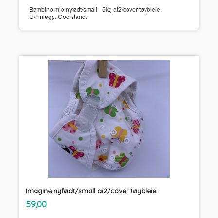
Bambino mio nyfødt/small - 5kg ai2/cover tøybleie.
U/innlegg. God stand.
Imagine nyfødt/small ai2/cover tøybleie
inkl.
Pris
59,00
mva.