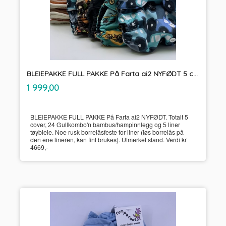
BLEIEPAKKE FULL PAKKE På Farta ai2 NYFØDT 5 cover m/ 24innlegg tøybleier
inkl.
Pris
1 999,00
mva.
BLEIEPAKKE FULL PAKKE På Farta ai2 NYFØDT. Totalt 5
cover, 24 Gullkombo'n bambus/hampinnlegg og 5 liner
tøybleie. Noe rusk borrelåsfeste for liner (løs borrelås på
den ene lineren, kan fint brukes). Utmerket stand. Verdi kr
4669,-