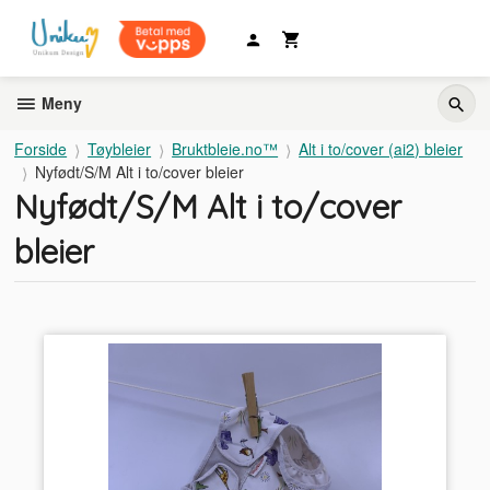
Gå
til
innholdet
Meny
Forside
Tøybleier
Bruktbleie.no™
Alt i to/cover (ai2) bleier
Nyfødt/S/M Alt i to/cover bleier
Nyfødt/S/M Alt i to/cover
bleier