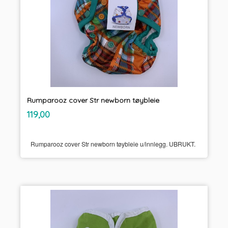
Rumparooz cover Str newborn tøybleie
inkl.
Pris
119,00
mva.
Rumparooz cover Str newborn tøybleie u/innlegg. UBRUKT.