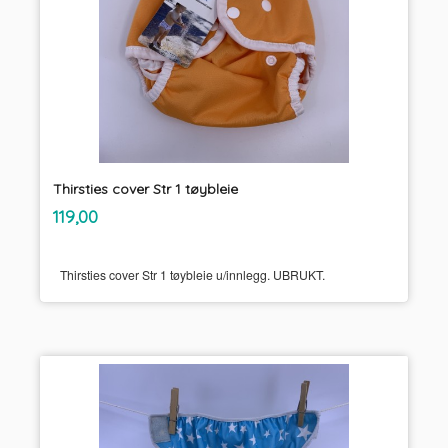
Thirsties cover Str 1 tøybleie
inkl.
Pris
119,00
mva.
Thirsties cover Str 1 tøybleie u/innlegg. UBRUKT.