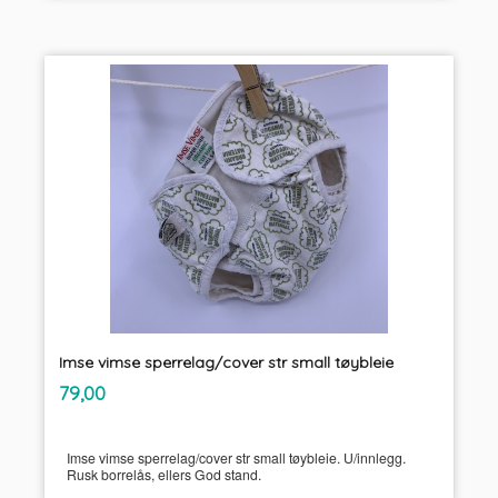
Imse vimse sperrelag/cover str small tøybleie
inkl.
Pris
79,00
mva.
Imse vimse sperrelag/cover str small tøybleie. U/innlegg.
Rusk borrelås, ellers God stand.