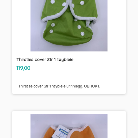
Thirsties cover Str 1 tøybleie
inkl.
Pris
119,00
mva.
Thirsties cover Str 1 tøybleie u/innlegg. UBRUKT.