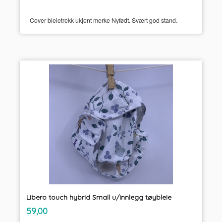
Cover bleietrekk ukjent merke Nyfødt. Svært god stand.
Libero touch hybrid Small u/innlegg tøybleie
inkl.
Pris
59,00
mva.