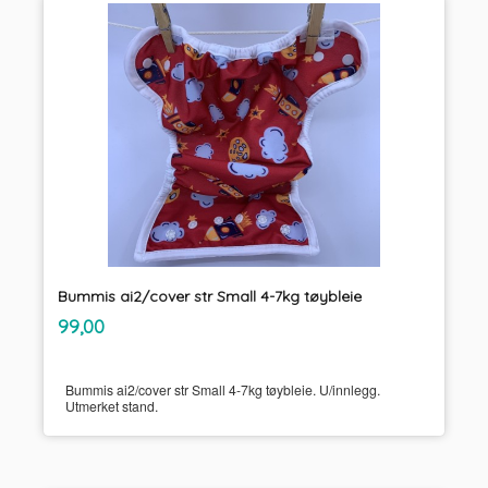
Bummis ai2/cover str Small 4-7kg tøybleie
inkl.
Pris
99,00
mva.
Bummis ai2/cover str Small 4-7kg tøybleie. U/innlegg.
Utmerket stand.