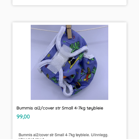
Bummis ai2/cover str Small 4-7kg tøybleie
inkl.
Pris
99,00
mva.
Bummis ai2/cover str Small 4-7kg tøybleie. U/innlegg.