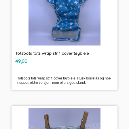
Totsbots tots wrap str 1 cover tøybleie
inkl.
Pris
49,00
mva.
Totsbots tots wrap str 1 cover tøybleie. Rusk borrelås og noe
nupper, eldre versjon, men ellers god stand.