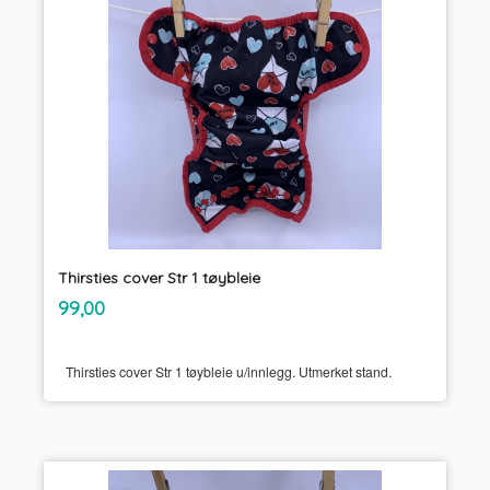
Thirsties cover Str 1 tøybleie
inkl.
Pris
99,00
mva.
Thirsties cover Str 1 tøybleie u/innlegg. Utmerket stand.