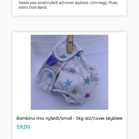
Sweet pea small/nyfødt ai2/cover tøybleie. U/innlegg. Rusk,
ellers God stand.
Bambino mio nyfødt/small - 5kg ai2/cover tøybleie
inkl.
Pris
59,00
mva.