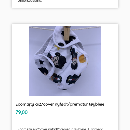
Utmerket stand.
Ecomajty ai2/cover nyfødt/prematur tøybleie
inkl.
Pris
79,00
mva.
Ecomajty ai2/cover nyfødt/prematur tøybleie. U/innlegg.