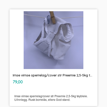
Imse vimse sperrelag/cover str Preemie 2,5-5kg tøybleie
inkl.
Pris
79,00
mva.
Imse vimse sperrelag/cover str Preemie 2,5-5kg tøybleie.
U/innlegg. Rusk borrelås, ellers God stand.