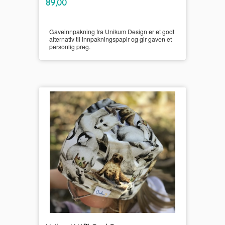
Pris
89,00
mva.
Gaveinnpakning fra Unikum Design er et godt
alternativ til innpakningspapir og gir gaven et
personlig preg.