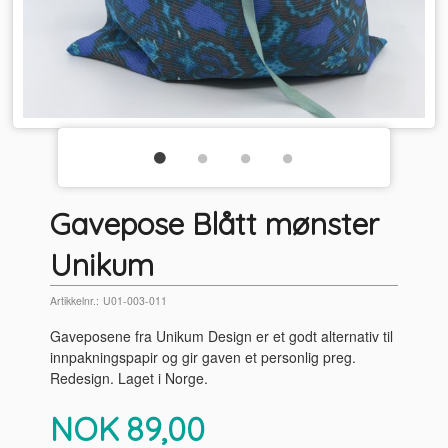
Gavepose Blått mønster
Unikum
Artikkelnr.:
U01-003-011
Gaveposene fra Unikum Design er et godt alternativ til
innpakningspapir og gir gaven et personlig preg.
Redesign. Laget i Norge.
Pris
NOK
89,00