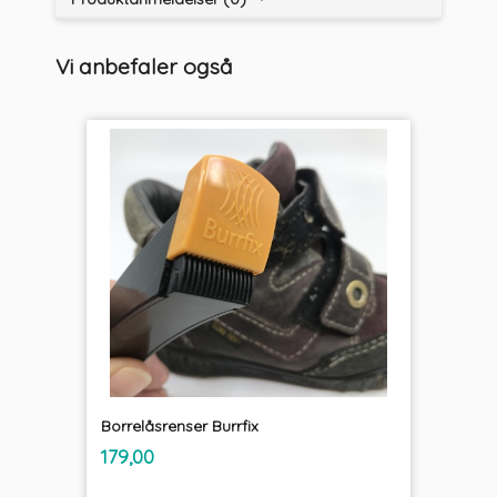
Vi anbefaler også
Borrelåsrenser Burrfix
inkl.
Pris
179,00
mva.