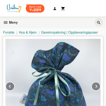
Gå
til
innholdet
Meny
Forside
Hus & Hjem
Gaveinnpakning | Oppbevaringsposer
Prev
Ne