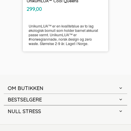
UnikumLUA™ Cool Queens
inkl.
Pris
299,00
mva.
UnikumLUA™ er en kvalitetslue av to lag
økologisk bomull som holder barnet akkurat
passe varmt. UnikumLUA™ er
#norwegianmade, norsk design og zero
waste. Størrelse 2-9 år. Laget i Norge.
OM BUTIKKEN
BESTSELGERE
NULL STRESS