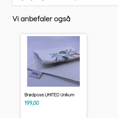
Vi anbefaler også
Brødpose LIMITED Unikum
inkl.
Pris
199,00
mva.