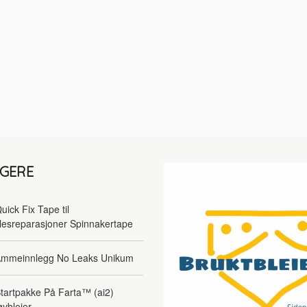
LGERE
uick Fix Tape til
lesreparasjoner Spinnakertape
mmeinnlegg No Leaks Unikum
tartpakke På Farta™ (ai2)
øybleier