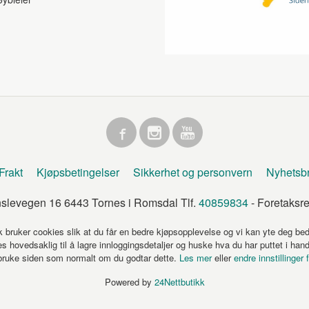
Frakt
Kjøpsbetingelser
Sikkerhet og personvern
Nyhetsb
levegen 16 6443 Tornes i Romsdal Tlf.
40859834
- Foretaksr
k bruker cookies slik at du får en bedre kjøpsopplevelse og vi kan yte deg bed
s hovedsaklig til å lagre innloggingsdetaljer og huske hva du har puttet i han
 bruke siden som normalt om du godtar dette.
Les mer
eller
endre innstillinger 
Powered by
24Nettbutikk