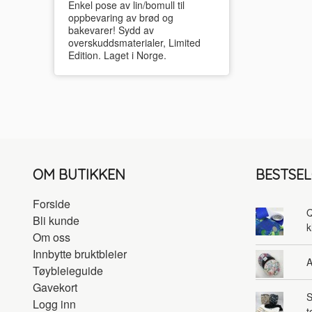
Enkel pose av lin/bomull til
oppbevaring av brød og
bakevarer! Sydd av
overskuddsmaterialer, Limited
Edition. Laget i Norge.
OM BUTIKKEN
BESTSE
Forside
Q
Bli kunde
k
Om oss
Innbytte bruktbleier
A
Tøybleieguide
Gavekort
S
Logg inn
t