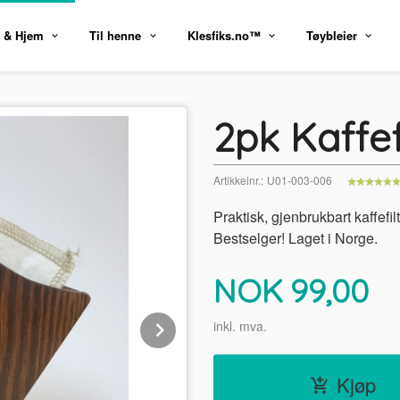
 & Hjem
Til henne
Klesfiks.no™
Tøybleier
2pk Kaffef
Artikkelnr.:
U01-003-006
Praktisk, gjenbrukbart kaffefil
Bestselger! Laget i Norge.
Pris
NOK
99,00
Next
inkl. mva.
Kjøp