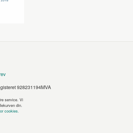
rev
egisteret 928231194MVA
re service. Vi
dlekurven din.
for cookies.