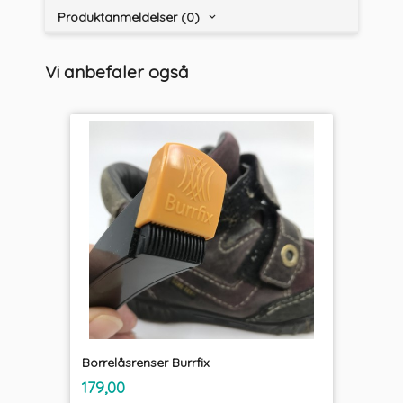
Produktanmeldelser (0)
Vi anbefaler også
Borrelåsrenser Burrfix
inkl.
Pris
179,00
mva.