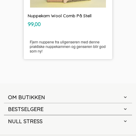
Nuppekam Wool Comb På Stell
inkl.
Pris
99,00
mva.
Fjern nuppene fra ullgenseren med denne
praktiske nuppekammen og genseren blir god
som ny!
OM BUTIKKEN
BESTSELGERE
NULL STRESS