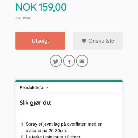
Pris
NOK
159,00
inkl. mva.
Utsolgt
Ønskeliste
Produktinfo
Slik gjør du:
Spray et jevnt lag på overflaten med en
avstand på 20-30cm.
La tørke i minimum 12 timer.