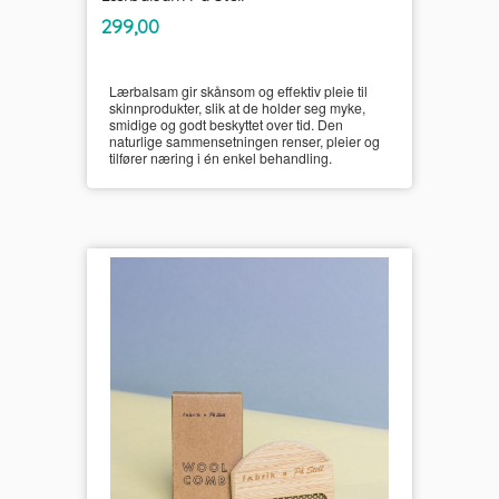
inkl.
Pris
299,00
mva.
Lærbalsam gir skånsom og effektiv pleie til
skinnprodukter, slik at de holder seg myke,
smidige og godt beskyttet over tid. Den
naturlige sammensetningen renser, pleier og
tilfører næring i én enkel behandling.