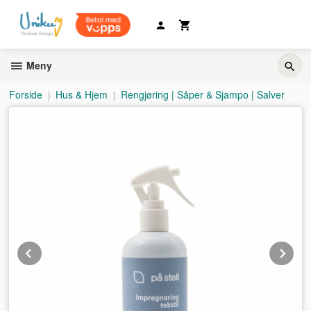
Gå
til
innholdet
Meny
Forside
Hus & Hjem
Rengjøring | Såper & Sjampo | Salver
Prev
Ne