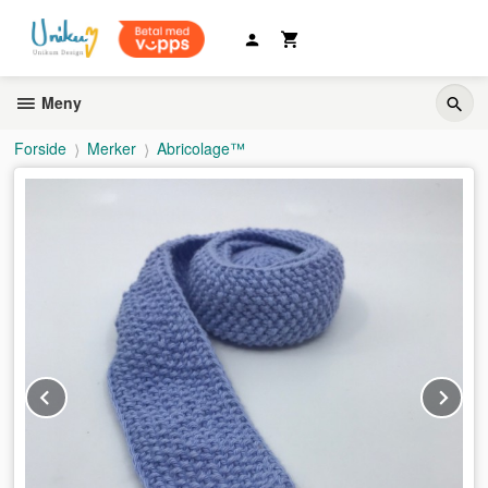
Gå
til
innholdet
Meny
Forside
Merker
Abricolage™
Prev
Ne