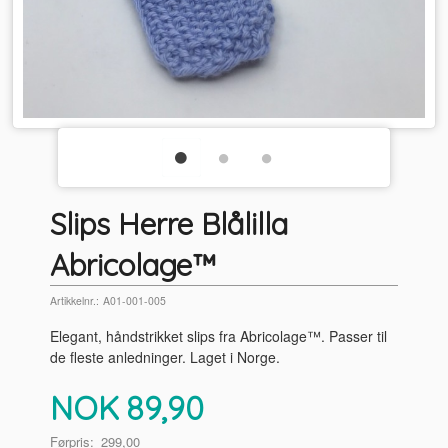
Slips Herre Blålilla
Abricolage™
Artikkelnr.:
A01-001-005
Elegant, håndstrikket slips fra Abricolage™. Passer til
de fleste anledninger. Laget i Norge.
Tilbud
NOK
89,90
Førpris:
299,00