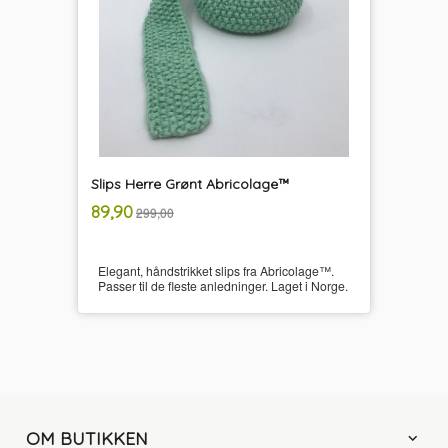
Slips Herre Grønt Abricolage™
inkl.
Tilbud
89,90
299,00
mva.
Elegant, håndstrikket slips fra Abricolage™.
Passer til de fleste anledninger. Laget i Norge.
OM BUTIKKEN