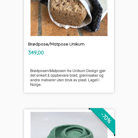
Brødpose/Matpose Unikum
inkl.
Pris
349,00
mva.
Brødposen/Matposen fra Unikum Design gjør
det enkelt å oppbevare brød, grønnsaker og
andre matvarer uten bruk av plast. Laget i
Norge.
-70%