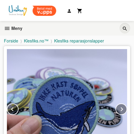
Gå
til
innholdet
Meny
Forside
Klesfiks.no™
Klesfiks reparasjonslapper
Prev
Ne