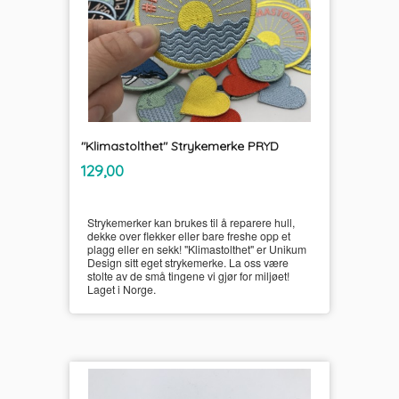
"Klimastolthet" Strykemerke PRYD
inkl.
Pris
129,00
mva.
Strykemerker kan brukes til å reparere hull,
dekke over flekker eller bare freshe opp et
plagg eller en sekk! "Klimastolthet" er Unikum
Design sitt eget strykemerke. La oss være
stolte av de små tingene vi gjør for miljøet!
Laget i Norge.