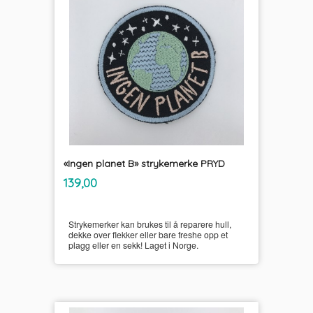
«Ingen planet B» strykemerke PRYD
inkl.
Pris
139,00
mva.
Strykemerker kan brukes til å reparere hull,
dekke over flekker eller bare freshe opp et
plagg eller en sekk! Laget i Norge.