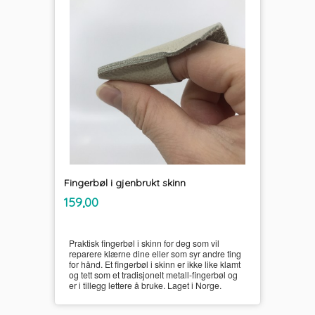
Fingerbøl i gjenbrukt skinn
inkl.
Pris
159,00
mva.
Praktisk fingerbøl i skinn for deg som vil
reparere klærne dine eller som syr andre ting
for hånd. Et fingerbøl i skinn er ikke like klamt
og tett som et tradisjonelt metall-fingerbøl og
er i tillegg lettere å bruke. Laget i Norge.