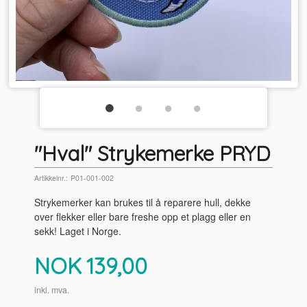
"Hval" Strykemerke PRYD
Artikkelnr.:
P01-001-002
Strykemerker kan brukes til å reparere hull, dekke
over flekker eller bare freshe opp et plagg eller en
sekk! Laget i Norge.
Pris
NOK
139,00
inkl. mva.