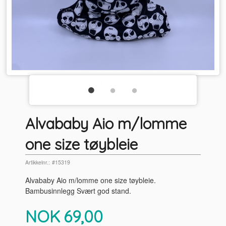
Alvababy Aio m/lomme
one size tøybleie
Artikkelnr.:
#15319
Alvababy Aio m/lomme one size tøybleie.
Bambusinnlegg Svært god stand.
Pris
NOK
69,00