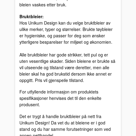
bleien vaskes etter bruk.
Bruktbleier:
Hos Unikum Design kan du velge bruktbleier av
ulike merker, typer og størrelser. Brukte tøybleier
er hygieniske, og passer for deg som ønsker
ytterligere besparelser for miljøet og økonomien.
Alle bruktbleier har gode strikker, tett pul og er
uten vesentlige skader. Siden bleiene er brukte så
vil utseende og tilstand være deretter, men alle
bleier skal ha god brukstid dersom ikke annet er
oppgitt. Pris vil gjenspeile tilstand.
For utfyllende informasjon om produktets
spesifikasjoner henvises det til den enkelte
produsent.
Det er trygt å handle bruktbleier på nett fra
Unikum Design! Da vet du at bleiene er i god
stand og du har samme forutsetninger som ved
annen netthandel.