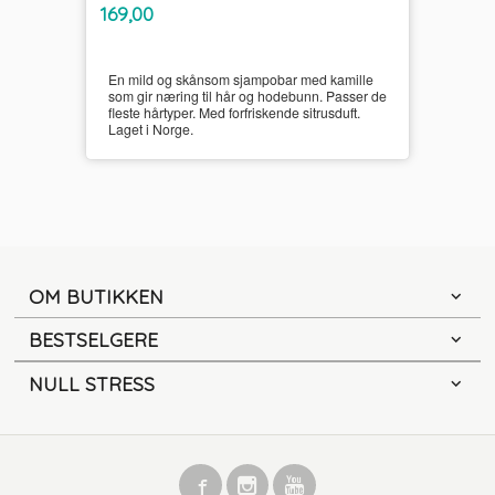
inkl.
Pris
169,00
mva.
En mild og skånsom sjampobar med kamille
som gir næring til hår og hodebunn. Passer de
fleste hårtyper. Med forfriskende sitrusduft.
Laget i Norge.
OM BUTIKKEN
BESTSELGERE
NULL STRESS