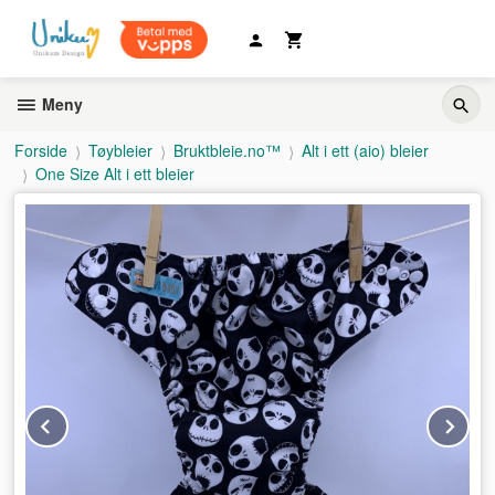
Gå
til
innholdet
Meny
Forside
Tøybleier
Bruktbleie.no™
Alt i ett (aio) bleier
One Size Alt i ett bleier
Prev
Ne