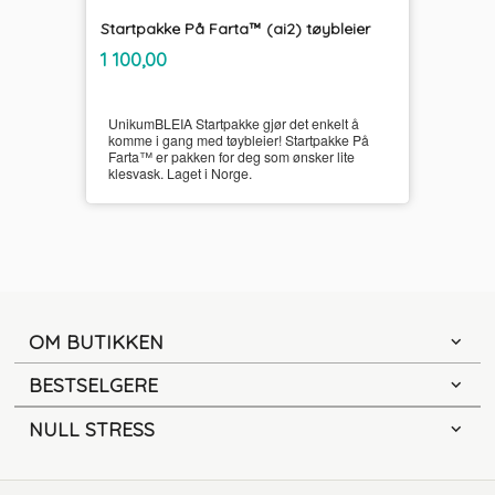
Startpakke På Farta™ (ai2) tøybleier
inkl.
Pris
1 100,00
mva.
UnikumBLEIA Startpakke gjør det enkelt å
komme i gang med tøybleier! Startpakke På
Farta™ er pakken for deg som ønsker lite
klesvask. Laget i Norge.
OM BUTIKKEN
BESTSELGERE
NULL STRESS