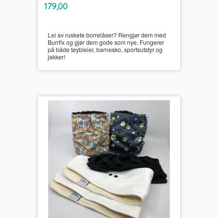
inkl.
Pris
179,00
mva.
Lei av ruskete borrelåser? Rengjør dem med
Burrfix og gjør dem gode som nye. Fungerer
på både tøybleier, barnesko, sportsutstyr og
jakker!