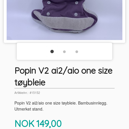
Popin V2 ai2/aio one size
tøybleie
Artikkelnr.:
#15152
Popin V2 ai2/aio one size tøybleie. Bambusinnlegg.
Utmerket stand.
Pris
NOK
149,00