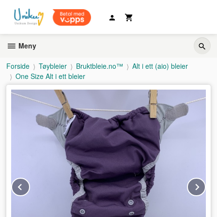
Gå
til
innholdet
Meny
Forside
Tøybleier
Bruktbleie.no™
Alt i ett (aio) bleier
One Size Alt i ett bleier
Prev
Ne