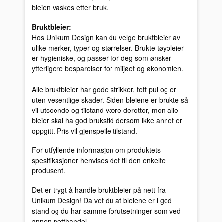
bleien vaskes etter bruk.
Bruktbleier:
Hos Unikum Design kan du velge bruktbleier av
ulike merker, typer og størrelser. Brukte tøybleier
er hygieniske, og passer for deg som ønsker
ytterligere besparelser for miljøet og økonomien.
Alle bruktbleier har gode strikker, tett pul og er
uten vesentlige skader. Siden bleiene er brukte så
vil utseende og tilstand være deretter, men alle
bleier skal ha god brukstid dersom ikke annet er
oppgitt. Pris vil gjenspeile tilstand.
For utfyllende informasjon om produktets
spesifikasjoner henvises det til den enkelte
produsent.
Det er trygt å handle bruktbleier på nett fra
Unikum Design! Da vet du at bleiene er i god
stand og du har samme forutsetninger som ved
annen netthandel.