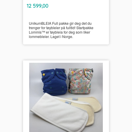
inkl.
Pris
12 599,00
mva.
UnikumBLEIA Full pakke gir deg det du
trenger for tøybleier på fulltid! Startpakke
Lommis™ er tøybleia for deg som liker
lommebleier. Laget i Norge.