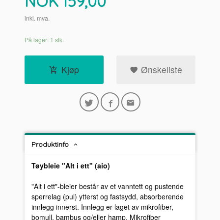
Pris
NOK
159,00
inkl. mva.
På lager: 1 stk.
Kjøp
Ønskeliste
Produktinfo
Tøybleie "Alt i ett" (aio)
"Alt i ett"-bleier består av et vanntett og pustende
sperrelag (pul) ytterst og fastsydd, absorberende
innlegg innerst. Innlegg er laget av mikrofiber,
bomull, bambus og/eller hamp. Mikrofiber