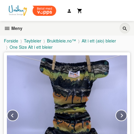
Gå
til
innholdet
Meny
Forside
Tøybleier
Bruktbleie.no™
Alt i ett (aio) bleier
One Size Alt i ett bleier
Prev
Ne