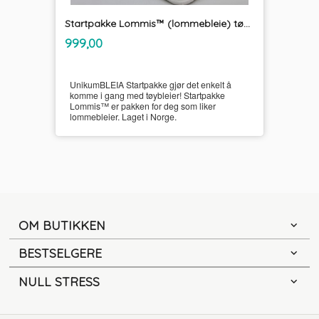
Startpakke Lommis™ (lommebleie) tøybleier
inkl.
Pris
999,00
mva.
UnikumBLEIA Startpakke gjør det enkelt å
komme i gang med tøybleier! Startpakke
Lommis™ er pakken for deg som liker
lommebleier. Laget i Norge.
OM BUTIKKEN
BESTSELGERE
NULL STRESS