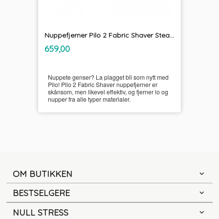
Nuppefjerner Pilo 2 Fabric Shaver Steamery
inkl.
Pris
659,00
mva.
Nuppete genser? La plagget bli som nytt med
Pilo! Pilo 2 Fabric Shaver nuppefjerner er
skånsom, men likevel effektiv, og fjerner lo og
nupper fra alle typer materialer.
OM BUTIKKEN
BESTSELGERE
NULL STRESS