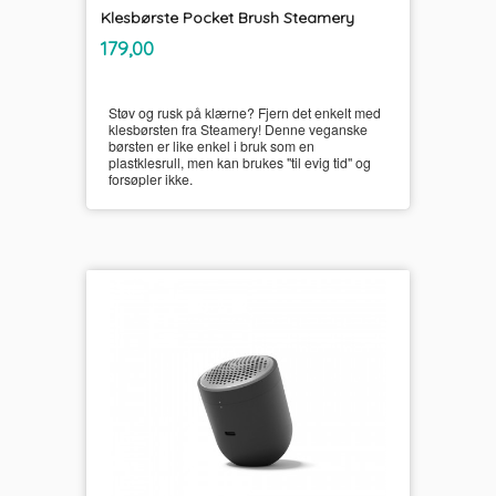
Klesbørste Pocket Brush Steamery
inkl.
Pris
179,00
mva.
Støv og rusk på klærne? Fjern det enkelt med
klesbørsten fra Steamery! Denne veganske
børsten er like enkel i bruk som en
plastklesrull, men kan brukes "til evig tid" og
forsøpler ikke.