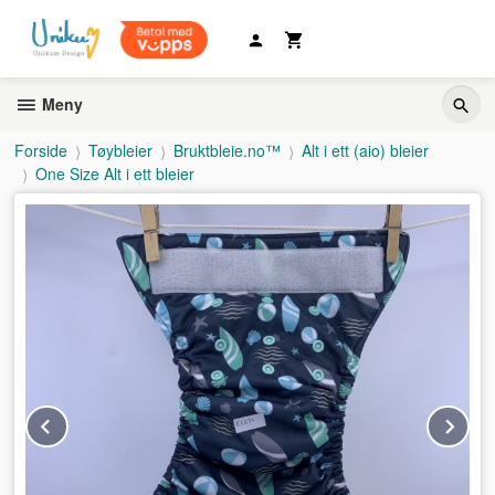
Gå
til
innholdet
Meny
Forside
Tøybleier
Bruktbleie.no™
Alt i ett (aio) bleier
One Size Alt i ett bleier
Prev
Ne