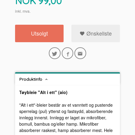
Pris
NOK
99,00
inkl. mva.
Utsolgt
Ønskeliste
Produktinfo
Tøybleie "Alt i ett" (aio)
"Alt i ett"-bleier består av et vanntett og pustende
sperrelag (pul) ytterst og fastsydd, absorberende
innlegg innerst. Innlegg er laget av mikrofiber,
bomull, bambus og/eller hamp. Mikrofiber
absorberer raskest, hamp absorberer mest. Hele