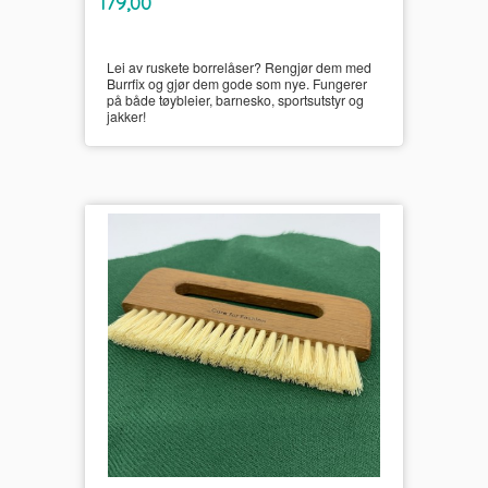
Pris
179,00
mva.
Lei av ruskete borrelåser? Rengjør dem med
Burrfix og gjør dem gode som nye. Fungerer
på både tøybleier, barnesko, sportsutstyr og
jakker!