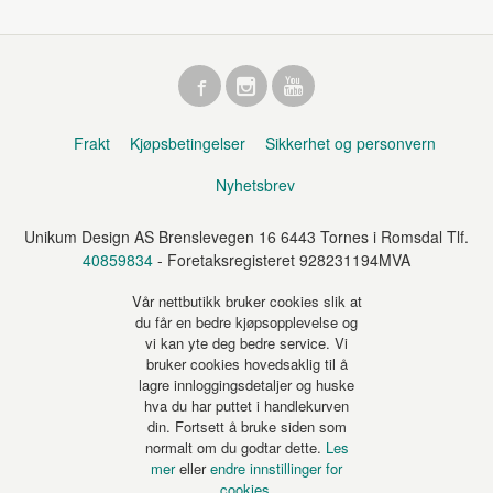
Frakt
Kjøpsbetingelser
Sikkerhet og personvern
Nyhetsbrev
Unikum Design AS Brenslevegen 16 6443 Tornes i Romsdal Tlf.
40859834
- Foretaksregisteret 928231194MVA
Vår nettbutikk bruker cookies slik at
du får en bedre kjøpsopplevelse og
vi kan yte deg bedre service. Vi
bruker cookies hovedsaklig til å
lagre innloggingsdetaljer og huske
hva du har puttet i handlekurven
din. Fortsett å bruke siden som
normalt om du godtar dette.
Les
mer
eller
endre innstillinger for
cookies.