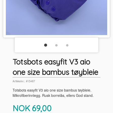
Totsbots easyfit V3 aio
one size bambus tøybleie
Artikkelnr.:
#15487
Totsbots easyfit V3 aio one size bambus tøybleie.
Mikrofiberinnlegg. Rusk borrelås, ellers God stand.
Pris
NOK
69,00