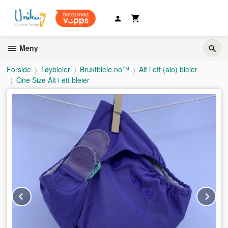
Gå
til
innholdet
Meny
Forside
Tøybleier
Bruktbleie.no™
Alt i ett (aio) bleier
One Size Alt i ett bleier
Prev
Ne