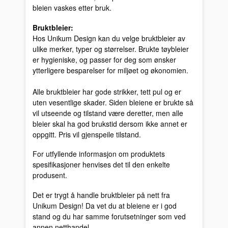
bleien vaskes etter bruk.
Bruktbleier:
Hos Unikum Design kan du velge bruktbleier av
ulike merker, typer og størrelser. Brukte tøybleier
er hygieniske, og passer for deg som ønsker
ytterligere besparelser for miljøet og økonomien.
Alle bruktbleier har gode strikker, tett pul og er
uten vesentlige skader. Siden bleiene er brukte så
vil utseende og tilstand være deretter, men alle
bleier skal ha god brukstid dersom ikke annet er
oppgitt. Pris vil gjenspeile tilstand.
For utfyllende informasjon om produktets
spesifikasjoner henvises det til den enkelte
produsent.
Det er trygt å handle bruktbleier på nett fra
Unikum Design! Da vet du at bleiene er i god
stand og du har samme forutsetninger som ved
annen netthandel.