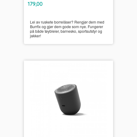
inkl.
Pris
179,00
mva.
Lei av ruskete borrelåser? Rengjør dem med
Burrfix og gjør dem gode som nye. Fungerer
på både tøybleier, barnesko, sportsutstyr og
jakker!