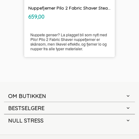
Nuppefjerner Pilo 2 Fabric Shaver Steamery
inkl.
Pris
659,00
mva.
Nuppete genser? La plagget bli som nytt med
Pilo! Pilo 2 Fabric Shaver nuppefjerner er
skånsom, men likevel effektiv, og fjerner lo og
nupper fra alle typer materialer.
OM BUTIKKEN
BESTSELGERE
NULL STRESS