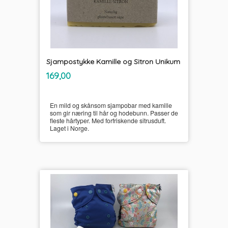
Sjampostykke Kamille og Sitron Unikum
inkl.
Pris
169,00
mva.
En mild og skånsom sjampobar med kamille
som gir næring til hår og hodebunn. Passer de
fleste hårtyper. Med forfriskende sitrusduft.
Laget i Norge.