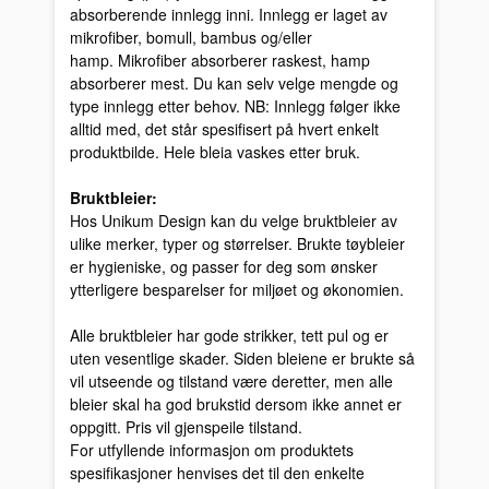
absorberende innlegg inni. Innlegg er laget av
mikrofiber, bomull, bambus og/eller
hamp. Mikrofiber absorberer raskest, hamp
absorberer mest. Du kan selv velge mengde og
type innlegg etter behov. NB: Innlegg følger ikke
alltid med, det står spesifisert på hvert enkelt
produktbilde. Hele bleia vaskes etter bruk.
Bruktbleier:
Hos Unikum Design kan du velge bruktbleier av
ulike merker, typer og størrelser. Brukte tøybleier
er hygieniske, og passer for deg som ønsker
ytterligere besparelser for miljøet og økonomien.
Alle bruktbleier har gode strikker, tett pul og er
uten vesentlige skader. Siden bleiene er brukte så
vil utseende og tilstand være deretter, men alle
bleier skal ha god brukstid dersom ikke annet er
oppgitt. Pris vil gjenspeile tilstand.
For utfyllende informasjon om produktets
spesifikasjoner henvises det til den enkelte