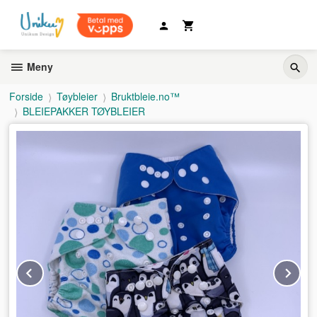
Gå
til
innholdet
Meny
Forside
Tøybleier
Bruktbleie.no™
BLEIEPAKKER TØYBLEIER
Prev
Ne