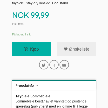
tøybleie. Stay dry innside. God stand.
Pris
NOK
99,99
inkl. mva.
På lager: 1 stk.
Kjøp
Ønskeliste
Produktinfo
Tøybleie Lommebleie:
Lommebleie består av et vanntett og pustende
sperrelag (pul) ytterst med en lomme til å legge