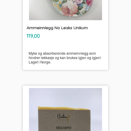
Ammeinnlegg No Leaks Unikum
inkl.
Pris
119,00
mva.
Myke og absorberende ammeinnlegg som
hindrer lekkasje og kan brukes igjen og igjen!
Laget i Norge.