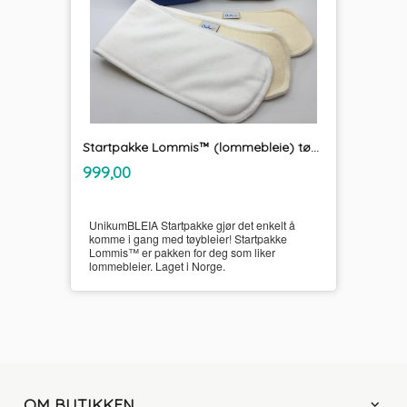
Startpakke Lommis™ (lommebleie) tøybleier
inkl.
Pris
999,00
mva.
UnikumBLEIA Startpakke gjør det enkelt å
komme i gang med tøybleier! Startpakke
Lommis™ er pakken for deg som liker
lommebleier. Laget i Norge.
OM BUTIKKEN