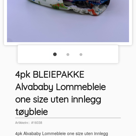
4pk BLEIEPAKKE
Alvababy Lommebleie
one size uten innlegg
tøybleie
Artikkelnr.:
#16038
4pk Alvababy Lommebleie one size uten innlegg