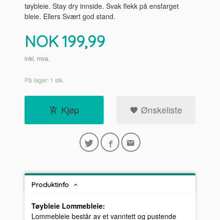
tøybleie. Stay dry innside. Svak flekk på ensfarget
bleie. Ellers Svært god stand.
Pris
NOK
199,99
inkl. mva.
På lager: 1 stk.
Kjøp
Ønskeliste
Produktinfo
Tøybleie Lommebleie:
Lommebleie består av et vanntett og pustende