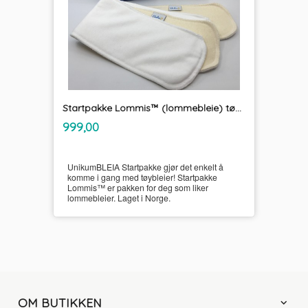
Startpakke Lommis™ (lommebleie) tøybleier
inkl.
Pris
999,00
mva.
UnikumBLEIA Startpakke gjør det enkelt å
komme i gang med tøybleier! Startpakke
Lommis™ er pakken for deg som liker
lommebleier. Laget i Norge.
OM BUTIKKEN