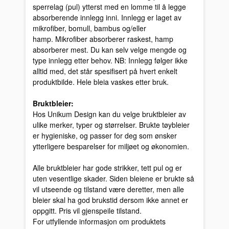
sperrelag (pul) ytterst med en lomme til å legge
absorberende innlegg inni. Innlegg er laget av
mikrofiber, bomull, bambus og/eller
hamp. Mikrofiber absorberer raskest, hamp
absorberer mest. Du kan selv velge mengde og
type innlegg etter behov. NB: Innlegg følger ikke
alltid med, det står spesifisert på hvert enkelt
produktbilde. Hele bleia vaskes etter bruk.
Bruktbleier:
Hos Unikum Design kan du velge bruktbleier av
ulike merker, typer og størrelser. Brukte tøybleier
er hygieniske, og passer for deg som ønsker
ytterligere besparelser for miljøet og økonomien.
Alle bruktbleier har gode strikker, tett pul og er
uten vesentlige skader. Siden bleiene er brukte så
vil utseende og tilstand være deretter, men alle
bleier skal ha god brukstid dersom ikke annet er
oppgitt. Pris vil gjenspeile tilstand.
For utfyllende informasjon om produktets