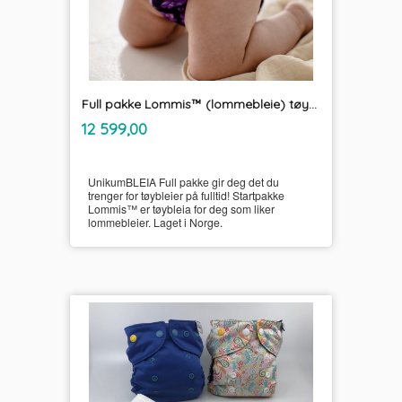
Full pakke Lommis™ (lommebleie) tøybleier
inkl.
Pris
12 599,00
mva.
UnikumBLEIA Full pakke gir deg det du
trenger for tøybleier på fulltid! Startpakke
Lommis™ er tøybleia for deg som liker
lommebleier. Laget i Norge.