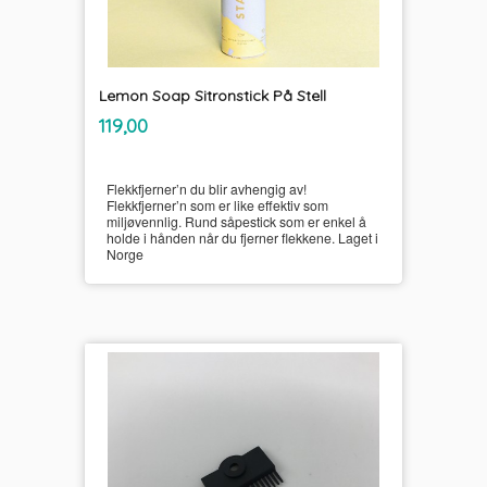
Lemon Soap Sitronstick På Stell
inkl.
Pris
119,00
mva.
Flekkfjerner’n du blir avhengig av!
Flekkfjerner’n som er like effektiv som
miljøvennlig. Rund såpestick som er enkel å
holde i hånden når du fjerner flekkene. Laget i
Norge