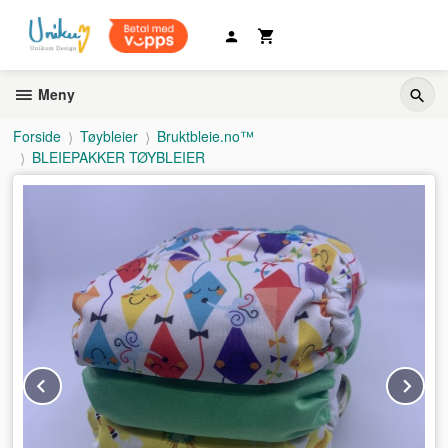
Gå
til
innholdet
Meny
Forside
Tøybleier
Bruktbleie.no™
BLEIEPAKKER TØYBLEIER
Prev
Ne