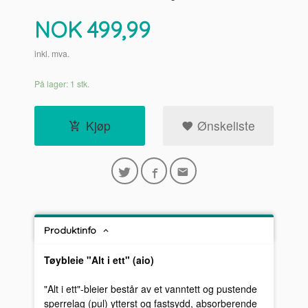
Pris
NOK
499,99
inkl. mva.
På lager: 1 stk.
Kjøp
Ønskeliste
Produktinfo
Tøybleie "Alt i ett" (aio)
"Alt i ett"-bleier består av et vanntett og pustende
sperrelag (pul) ytterst og fastsydd, absorberende