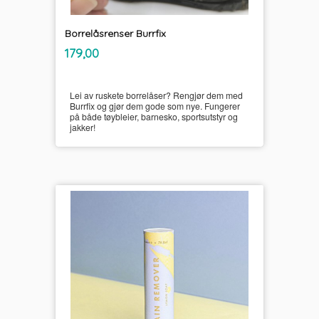
Borrelåsrenser Burrfix
inkl.
Pris
179,00
mva.
Lei av ruskete borrelåser? Rengjør dem med
Burrfix og gjør dem gode som nye. Fungerer
på både tøybleier, barnesko, sportsutstyr og
jakker!