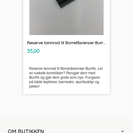
Reserve tannrad til Borrelåsrenser Burrfix
inkl.
Pris
35,00
mva.
Reserve tannrad til Borrelåsrenser Burrfix. Lei
av ruskete borrelåser? Rengjør dem med
Burrfix og gjør dem gode som nye. Fungerer
på både tøybleier, barnesko, sportsutstyr og
jakker!
OM BUTIKKEN