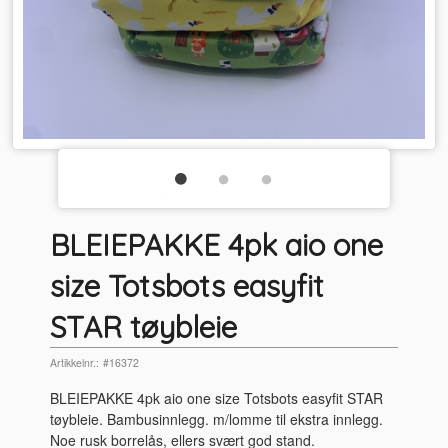
BLEIEPAKKE 4pk aio one
size Totsbots easyfit
STAR tøybleie
Artikkelnr.:
#16372
BLEIEPAKKE 4pk aio one size Totsbots easyfit STAR
tøybleie. Bambusinnlegg. m/lomme til ekstra innlegg.
Noe rusk borrelås, ellers svært god stand.