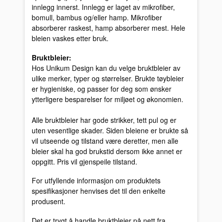
innlegg innerst. Innlegg er laget av mikrofiber,
bomull, bambus og/eller hamp. Mikrofiber
absorberer raskest, hamp absorberer mest. Hele
bleien vaskes etter bruk.
Bruktbleier:
Hos Unikum Design kan du velge bruktbleier av
ulike merker, typer og størrelser. Brukte tøybleier
er hygieniske, og passer for deg som ønsker
ytterligere besparelser for miljøet og økonomien.
Alle bruktbleier har gode strikker, tett pul og er
uten vesentlige skader. Siden bleiene er brukte så
vil utseende og tilstand være deretter, men alle
bleier skal ha god brukstid dersom ikke annet er
oppgitt. Pris vil gjenspeile tilstand.
For utfyllende informasjon om produktets
spesifikasjoner henvises det til den enkelte
produsent.
Det er trygt å handle bruktbleier på nett fra