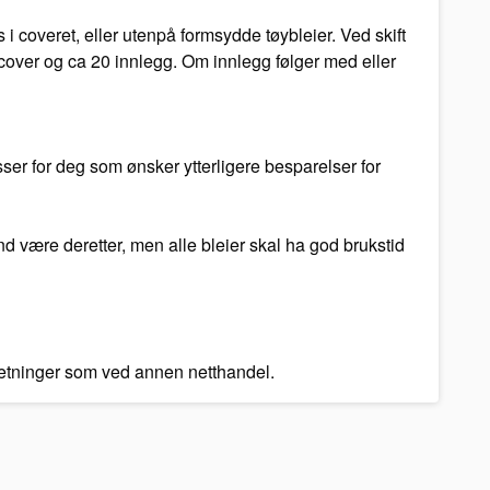
i coveret, eller utenpå formsydde tøybleier. Ved skift
6 cover og ca 20 innlegg. Om innlegg følger med eller
ser for deg som ønsker ytterligere besparelser for
and være deretter, men alle bleier skal ha god brukstid
tsetninger som ved annen netthandel.