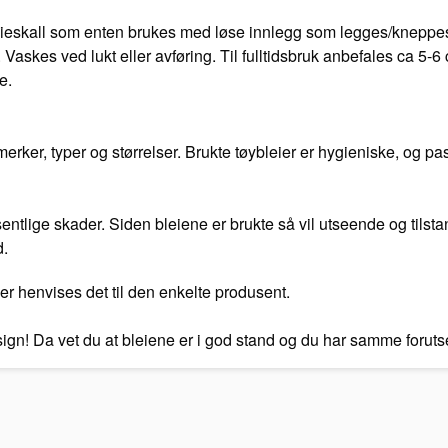
bleieskall som enten brukes med løse innlegg som legges/kneppes 
 Vaskes ved lukt eller avføring. Til fulltidsbruk anbefales ca 5-
e.
ker, typer og størrelser. Brukte tøybleier er hygieniske, og pas
vesentlige skader. Siden bleiene er brukte så vil utseende og tilst
d.
er henvises det til den enkelte produsent.
esign! Da vet du at bleiene er i god stand og du har samme foru