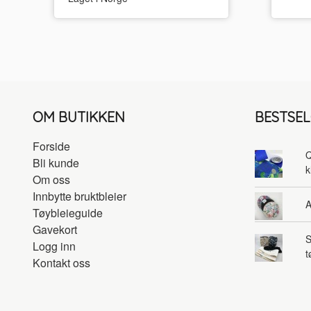
OM BUTIKKEN
BESTSE
Forside
Q
Bli kunde
k
Om oss
Innbytte bruktbleier
A
Tøybleieguide
Gavekort
S
Logg inn
t
Kontakt oss