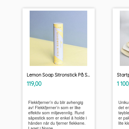
Lemon Soap Sitronstick På Stell
inkl.
Pris
Pris
119,00
1 100
mva.
Flekkfjerner’n du blir avhengig
Uniku
av! Flekkfjerner’n som er like
det e
effektiv som miljøvennlig. Rund
tøybl
såpestick som er enkel å holde i
er pa
hånden når du fjerner flekkene.
lite k
Laget i Norge