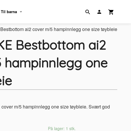
Til barna
stbottom ai2 cover m/5 hampinnlegg one size tøybleie
E Bestbottom ai2
 hampinnlegg one
eie
over m/5 hampinnlegg one size tøybleie. Svært god
På lager: 1 stk.