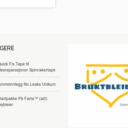
LGERE
uick Fix Tape til
lesreparasjoner Spinnakertape
mmeinnlegg No Leaks Unikum
tartpakke På Farta™ (ai2)
øybleier