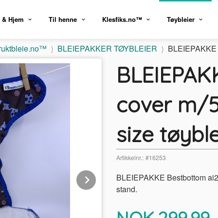
 & Hjem
Til henne
Klesfiks.no™
Tøybleier
ruktbleie.no™
BLEIEPAKKER TØYBLEIER
BLEIEPAKKE Be
BLEIEPAKK
cover m/5
size tøybl
Artikkelnr.:
#16253
Next
BLEIEPAKKE Bestbottom ai2 c
stand.
Pris
NOK
299,99