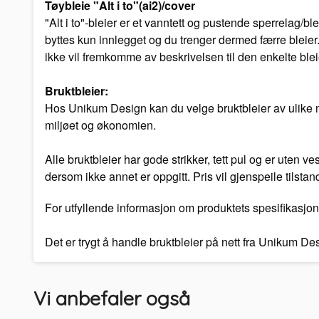
Tøybleie "Alt i to"(ai2)/cover
"Alt i to"-bleier er et vanntett og pustende sperrelag/
byttes kun innlegget og du trenger dermed færre bleier.
ikke vil fremkomme av beskrivelsen til den enkelte blei
Bruktbleier:
Hos Unikum Design kan du velge bruktbleier av ulike mer
miljøet og økonomien.
Alle bruktbleier har gode strikker, tett pul og er uten 
dersom ikke annet er oppgitt. Pris vil gjenspeile tilstan
For utfyllende informasjon om produktets spesifikasjon
Det er trygt å handle bruktbleier på nett fra Unikum D
Vi anbefaler også