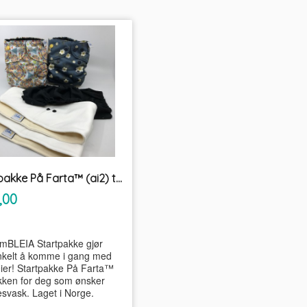
Startpakke På Farta™ (ai2) tøybleier
inkl.
,00
mva.
mBLEIA Startpakke gjør
nkelt å komme i gang med
eier! Startpakke På Farta™
kken for deg som ønsker
lesvask. Laget i Norge.