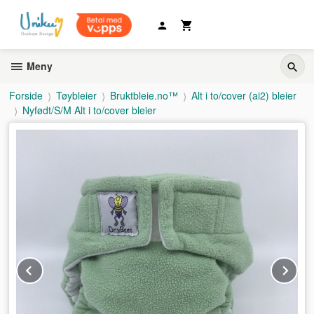
Gå
til
innholdet
Meny
Forside
Tøybleier
Bruktbleie.no™
Alt i to/cover (ai2) bleier
Nyfødt/S/M Alt i to/cover bleier
Prev
Ne