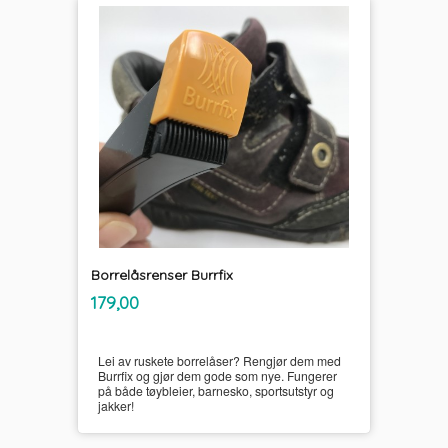
Borrelåsrenser Burrfix
inkl.
Pris
179,00
mva.
Lei av ruskete borrelåser? Rengjør dem med
Burrfix og gjør dem gode som nye. Fungerer
på både tøybleier, barnesko, sportsutstyr og
jakker!