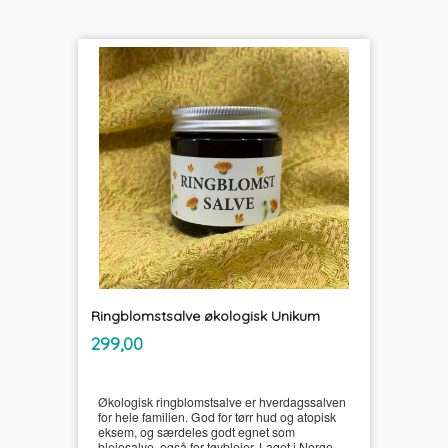
Ringblomstsalve økologisk Unikum
inkl.
Pris
299,00
mva.
Økologisk ringblomstsalve er hverdagssalven
for hele familien. God for tørr hud og atopisk
eksem, og særdeles godt egnet som
bleiesalve, også for tøybleier. Laget i Norge.