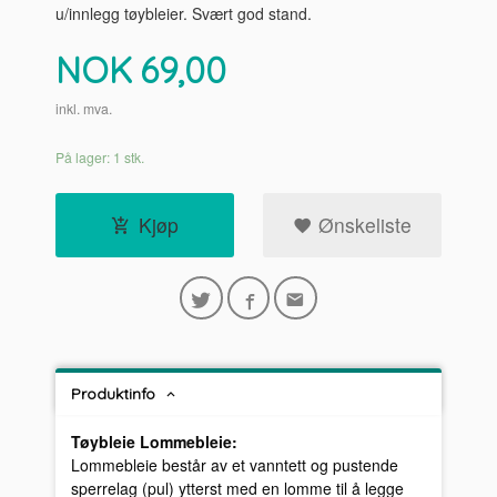
u/innlegg tøybleier. Svært god stand.
Pris
NOK
69,00
inkl. mva.
På lager: 1 stk.
Kjøp
Ønskeliste
Produktinfo
Tøybleie Lommebleie:
Lommebleie består av et vanntett og pustende
sperrelag (pul) ytterst med en lomme til å legge