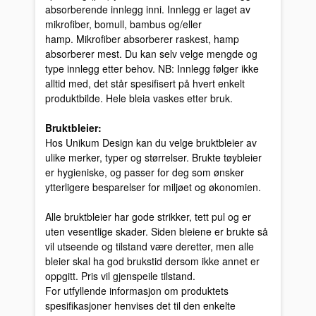
absorberende innlegg inni. Innlegg er laget av
mikrofiber, bomull, bambus og/eller
hamp. Mikrofiber absorberer raskest, hamp
absorberer mest. Du kan selv velge mengde og
type innlegg etter behov. NB: Innlegg følger ikke
alltid med, det står spesifisert på hvert enkelt
produktbilde. Hele bleia vaskes etter bruk.
Bruktbleier:
Hos Unikum Design kan du velge bruktbleier av
ulike merker, typer og størrelser. Brukte tøybleier
er hygieniske, og passer for deg som ønsker
ytterligere besparelser for miljøet og økonomien.
Alle bruktbleier har gode strikker, tett pul og er
uten vesentlige skader. Siden bleiene er brukte så
vil utseende og tilstand være deretter, men alle
bleier skal ha god brukstid dersom ikke annet er
oppgitt. Pris vil gjenspeile tilstand.
For utfyllende informasjon om produktets
spesifikasjoner henvises det til den enkelte