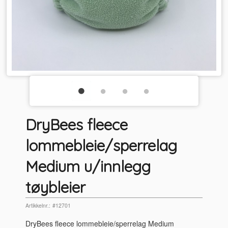
DryBees fleece
lommebleie/sperrelag
Medium u/innlegg
tøybleier
Artikkelnr.:
#12701
DryBees fleece lommebleie/sperrelag Medium