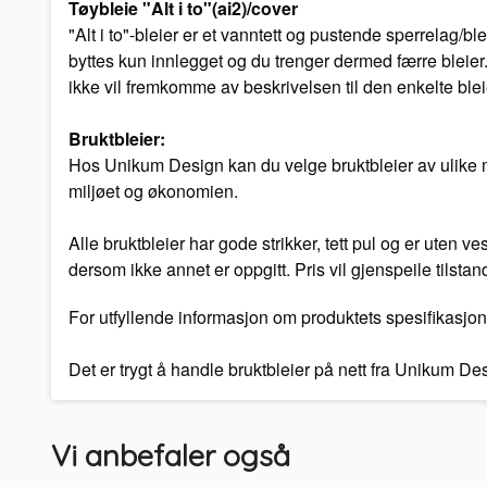
Tøybleie "Alt i to"(ai2)/cover
"Alt i to"-bleier er et vanntett og pustende sperrelag/
byttes kun innlegget og du trenger dermed færre bleier.
ikke vil fremkomme av beskrivelsen til den enkelte blei
Bruktbleier:
Hos Unikum Design kan du velge bruktbleier av ulike mer
miljøet og økonomien.
Alle bruktbleier har gode strikker, tett pul og er uten 
dersom ikke annet er oppgitt. Pris vil gjenspeile tilstan
For utfyllende informasjon om produktets spesifikasjon
Det er trygt å handle bruktbleier på nett fra Unikum D
Vi anbefaler også