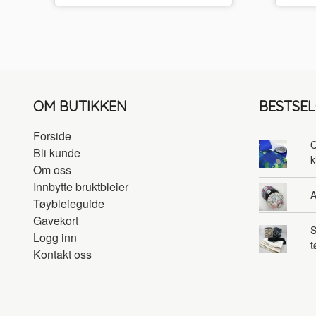
OM BUTIKKEN
BESTSE
Forside
Q
Bli kunde
k
Om oss
Innbytte bruktbleier
A
Tøybleieguide
Gavekort
S
Logg inn
t
Kontakt oss