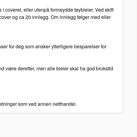
i coveret, eller utenpå formsydde tøybleier. Ved skift
6 cover og ca 20 innlegg. Om innlegg følger med eller
ser for deg som ønsker ytterligere besparelser for
and være deretter, men alle bleier skal ha god brukstid
tsetninger som ved annen netthandel.