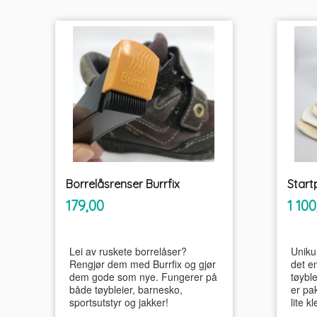
Borrelåsrenser Burrfix
inkl.
Pris
Pris
179,00
1 100
mva.
Lei av ruskete borrelåser?
Uniku
Rengjør dem med Burrfix og gjør
det e
dem gode som nye. Fungerer på
tøybl
både tøybleier, barnesko,
er pa
sportsutstyr og jakker!
lite k