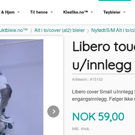
 & Hjem
Til henne
Klesfiks.no™
Tøybleier
uktbleie.no™
Alt i to/cover (ai2) bleier
Nyfødt/S/M Alt i to/c
Libero tou
u/innlegg 
Artikkelnr.:
#15153
Libero cover Small u/innlegg
engangsinnlegg. Følger ikke 
Next
Pris
NOK
59,00
inkl. mva.