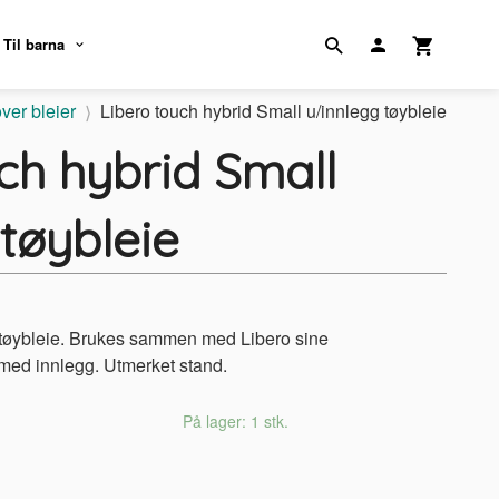
Til barna
over bleier
Libero touch hybrid Small u/innlegg tøybleie
ch hybrid Small
tøybleie
 tøybleie. Brukes sammen med Libero sine
med innlegg. Utmerket stand.
På lager: 1 stk.