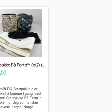
Startpakke På Farta™ (ai2) tøybleier
inkl.
,00
mva.
mBLEIA Startpakke gjør
nkelt å komme i gang med
eier! Startpakke På Farta™
kken for deg som ønsker
lesvask. Laget i Norge.