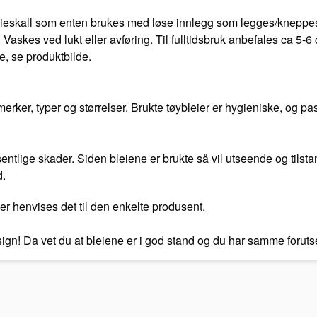
bleieskall som enten brukes med løse innlegg som legges/kneppes 
 Vaskes ved lukt eller avføring. Til fulltidsbruk anbefales ca 5-
e, se produktbilde.
ker, typer og størrelser. Brukte tøybleier er hygieniske, og pas
vesentlige skader. Siden bleiene er brukte så vil utseende og tilst
d.
er henvises det til den enkelte produsent.
esign! Da vet du at bleiene er i god stand og du har samme foru