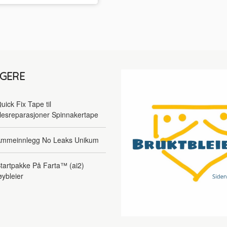
LGERE
uick Fix Tape til
lesreparasjoner Spinnakertape
mmeinnlegg No Leaks Unikum
tartpakke På Farta™ (ai2)
øybleier