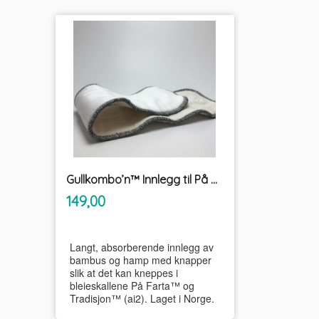
Gullkombo’n™ Innlegg til På Farta™ og Tradisjon™ UnikumBLEIA
inkl.
Pris
149,00
mva.
Langt, absorberende innlegg av
bambus og hamp med knapper
slik at det kan kneppes i
bleieskallene På Farta™ og
Tradisjon™ (ai2). Laget i Norge.