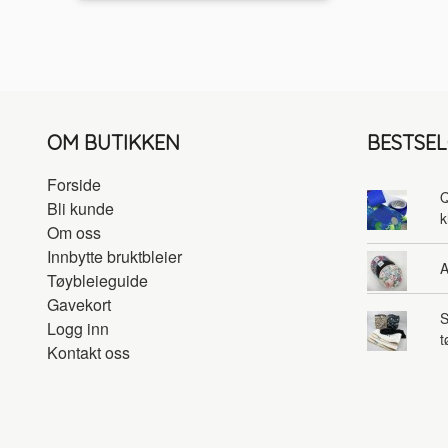
OM BUTIKKEN
BESTSE
Forside
Q
Bli kunde
k
Om oss
Innbytte bruktbleier
A
Tøybleieguide
Gavekort
S
Logg inn
t
Kontakt oss