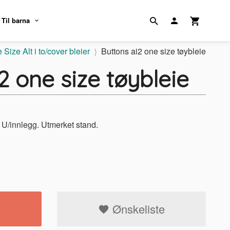
Til barna
 Size Alt i to/cover bleier
Buttons ai2 one size tøybleie
2 one size tøybleie
. U/innlegg. Utmerket stand.
Ønskeliste