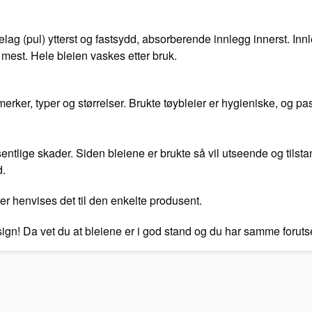
rrelag (pul) ytterst og fastsydd, absorberende innlegg innerst. In
mest. Hele bleien vaskes etter bruk.
ker, typer og størrelser. Brukte tøybleier er hygieniske, og pas
vesentlige skader. Siden bleiene er brukte så vil utseende og tilst
d.
er henvises det til den enkelte produsent.
esign! Da vet du at bleiene er i god stand og du har samme foru