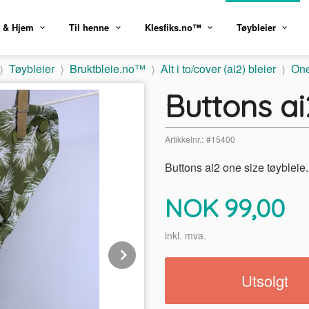
 & Hjem
Til henne
Klesfiks.no™
Tøybleier
Tøybleier
Bruktbleie.no™
Alt i to/cover (ai2) bleier
One
Buttons ai
Artikkelnr.:
#15400
Buttons ai2 one size tøybleie
Pris
NOK
99,00
inkl. mva.
Next
Utsolgt