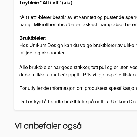
Tøybleie "Alt i ett" (aio)
"Alt i ett"-bleier består av et vanntett og pustende spe
hamp. Mikrofiber absorberer raskest, hamp absorberer 
Bruktbleier:
Hos Unikum Design kan du velge bruktbleier av ulike mer
miljøet og økonomien.
Alle bruktbleier har gode strikker, tett pul og er uten 
dersom ikke annet er oppgitt. Pris vil gjenspeile tilstan
For utfyllende informasjon om produktets spesifikasjon
Det er trygt å handle bruktbleier på nett fra Unikum D
Vi anbefaler også