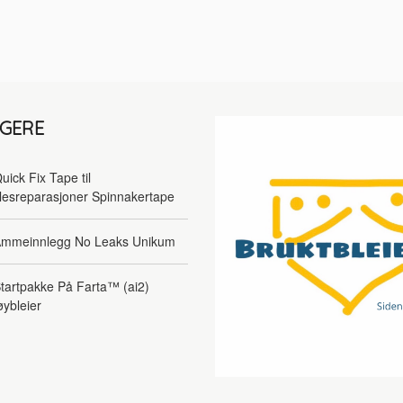
LGERE
uick Fix Tape til
lesreparasjoner Spinnakertape
mmeinnlegg No Leaks Unikum
tartpakke På Farta™ (ai2)
øybleier