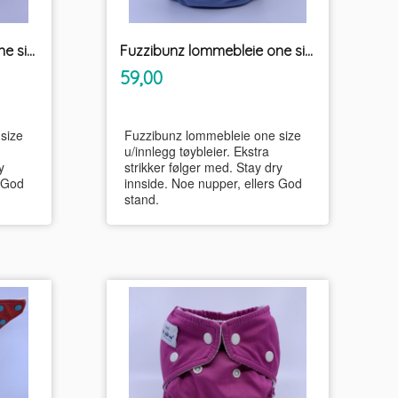
Fuzzibunz lommebleie one size m/ekstra strikker u/innlegg tøybleier
Fuzzibunz lommebleie one size m/ekstra strikker u/innlegg tøybleier
inkl.
Pris
59,00
mva.
size
Fuzzibunz lommebleie one size
u/innlegg tøybleier. Ekstra
y
strikker følger med. Stay dry
s God
innside. Noe nupper, ellers God
stand.