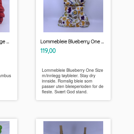
Lommebleie AMP str Large m/innlegg tøybleier
Lommebleie Blueberry One Size m/innlegg tøybleier
inkl.
Pris
119,00
mva.
Lommebleie Blueberry One Size
bambus
m/innlegg tøybleier. Stay dry
innside. Romslig bleie som
passer uten bleieperioden for de
fleste. Svært God stand.