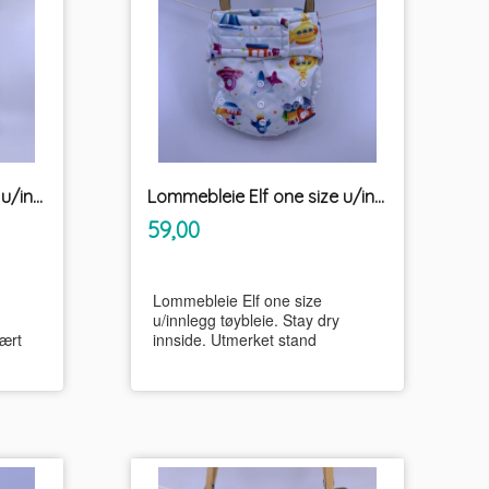
Lommebleie Elf one size u/innlegg tøybleie
Lommebleie Elf one size u/innlegg tøybleie
inkl.
Pris
59,00
mva.
Lommebleie Elf one size
u/innlegg tøybleie. Stay dry
vært
innside. Utmerket stand