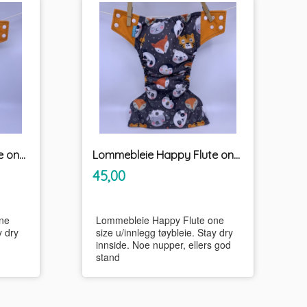
Lommebleie Happy Flute one size u/innlegg tøybleie
Lommebleie Happy Flute one size u/innlegg tøybleie
inkl.
Pris
45,00
mva.
ne
Lommebleie Happy Flute one
y dry
size u/innlegg tøybleie. Stay dry
innside. Noe nupper, ellers god
stand