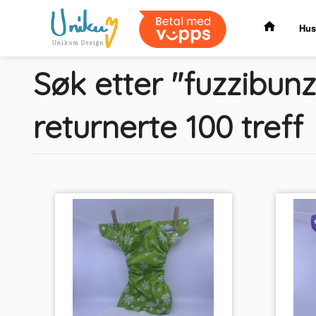
Gå
til
Hus
innholdet
Søk etter "fuzzibun
returnerte 100 treff