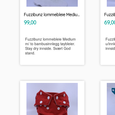
Fuzzibunz lommebleie Medium m/ to bambusinnlegg tøybleier
inkl.
Pris
Pris
99,00
69,0
mva.
Fuzzibunz lommebleie Medium
Fuzzi
m/ to bambusinnlegg tøybleier.
u/innl
Stay dry innside. Svært God
innsi
stand.