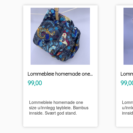
Lommebleie homemade one size u/innlegg tøybleie
inkl.
Pris
Pris
99,00
99,0
mva.
Lommebleie homemade one
Lomme
size u/innlegg tøybleie. Bambus
u/innl
innside. Svært god stand.
innsi