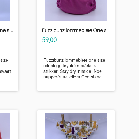
Fuzzibunz lommebleie One size u/innlegg tøybleier
Fuzzibunz lommebleie One size u/innlegg tøybleier
inkl.
Pris
59,00
mva.
size
Fuzzibunz lommebleie one size
y
u/innlegg tøybleier m/ekstra
 svært
strikker. Stay dry innside. Noe
nupper/rusk, ellers God stand.