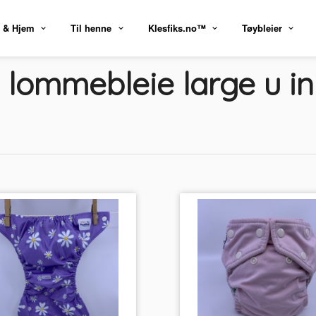
 & Hjem
Til henne
Klesfiks.no™
Tøybleier
z lommebleie large u in