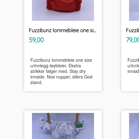
Fuzzibunz lommebleie one size m/ekstra strikker u/innlegg tøybleier
inkl.
Pris
Pris
59,00
79,0
mva.
Fuzzibunz lommebleie one size
Fuzzi
u/innlegg tøybleier. Ekstra
u/innl
strikker følger med. Stay dry
innsi
innside. Noe nupper, ellers God
stand.