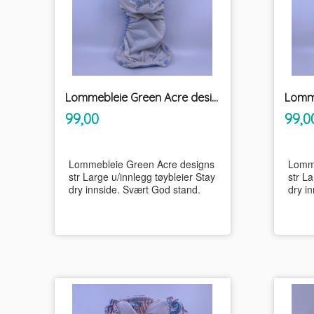
Lommebleie Green Acre designs str Large u/innlegg tøybleier
inkl.
Pris
Pris
99,00
99,0
mva.
Lommebleie Green Acre designs
Lomme
str Large u/innlegg tøybleier Stay
str La
dry innside. Svært God stand.
dry i