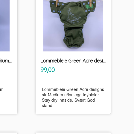
Lommebleie Envibur Medium m/innlegg tøybleie
Lommebleie Green Acre designs str Medium u/innlegg tøybleier
inkl.
Pris
99,00
mva.
um
Lommebleie Green Acre designs
str Medium u/innlegg tøybleier
Stay dry innside. Svært God
stand.