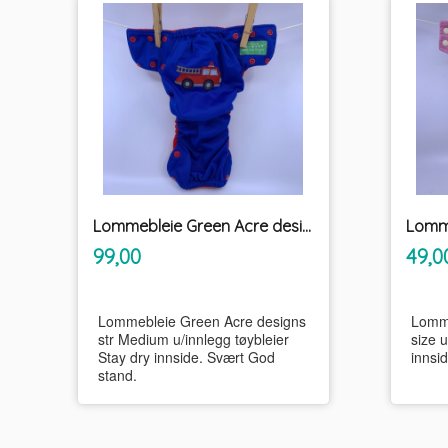
Lommebleie Green Acre designs str Medium u/innlegg tøybleier
inkl.
Pris
Pris
99,00
49,0
mva.
Lommebleie Green Acre designs
Lomme
str Medium u/innlegg tøybleier
size u
Stay dry innside. Svært God
innsi
stand.