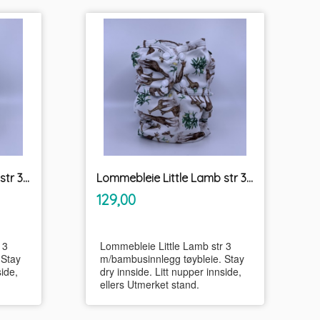
Lommebleie Little Lamb str 3 m/bambusinnlegg tøybleie
Lommebleie Little Lamb str 3 m/bambusinnlegg tøybleie
inkl.
Pris
129,00
mva.
 3
Lommebleie Little Lamb str 3
 Stay
m/bambusinnlegg tøybleie. Stay
side,
dry innside. Litt nupper innside,
ellers Utmerket stand.