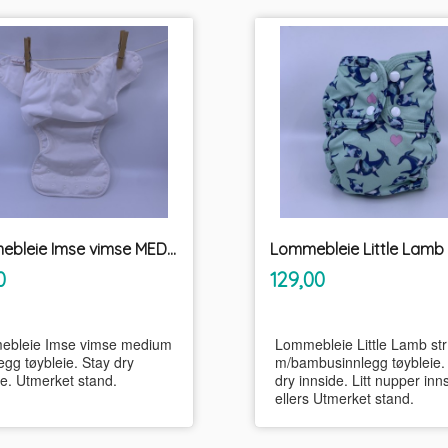
Lommebleie Imse vimse MEDIUM u/innlegg tøybleie
inkl.
inkl.
Pris
0
129,00
mva.
mva.
bleie Imse vimse medium
Lommebleie Little Lamb str
egg tøybleie. Stay dry
m/bambusinnlegg tøybleie.
de. Utmerket stand.
dry innside. Litt nupper inn
ellers Utmerket stand.