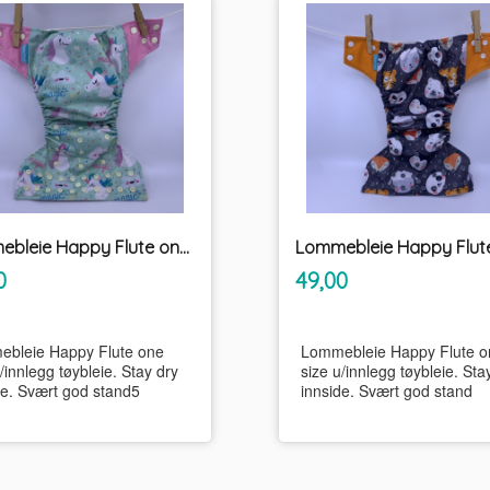
Lommebleie Happy Flute one size u/innlegg tøybleie
inkl.
inkl.
Pris
0
49,00
mva.
mva.
bleie Happy Flute one
Lommebleie Happy Flute o
/innlegg tøybleie. Stay dry
size u/innlegg tøybleie. Sta
de. Svært god stand5
innside. Svært god stand