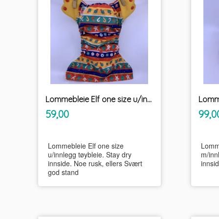
Lommebleie Elf one size u/innlegg tøybleie
inkl.
Pris
Pris
59,00
99,0
mva.
Lommebleie Elf one size
Lomme
u/innlegg tøybleie. Stay dry
m/inn
innside. Noe rusk, ellers Svært
innsi
god stand