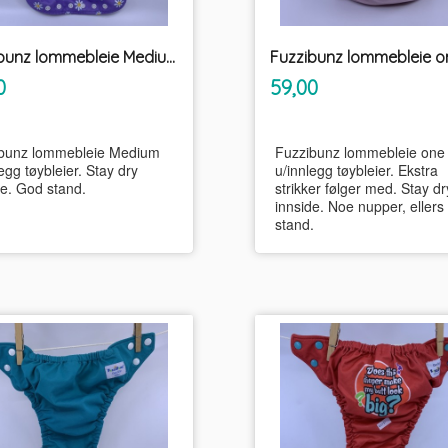
Fuzzibunz lommebleie Medium u/innlegg tøybleier
inkl.
inkl.
Pris
0
59,00
mva.
mva.
bunz lommebleie Medium
Fuzzibunz lommebleie one 
egg tøybleier. Stay dry
u/innlegg tøybleier. Ekstra
de. God stand.
strikker følger med. Stay dr
innside. Noe nupper, eller
stand.