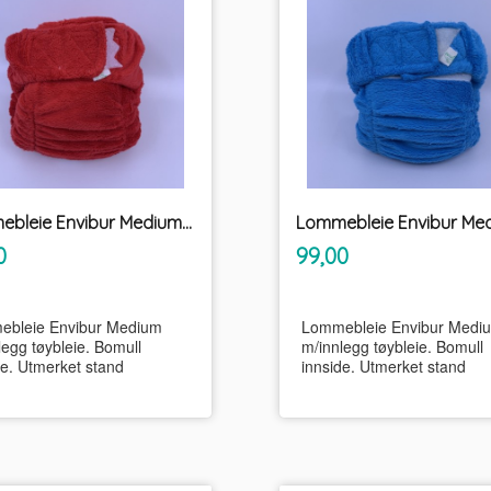
Lommebleie Envibur Medium m/innlegg tøybleie
inkl.
inkl.
Pris
0
99,00
mva.
mva.
bleie Envibur Medium
Lommebleie Envibur Medi
legg tøybleie. Bomull
m/innlegg tøybleie. Bomull
de. Utmerket stand
innside. Utmerket stand