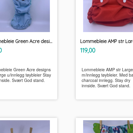
Lommebleie Green Acre designs str Large u/innlegg tøybleier
inkl.
inkl.
Pris
0
119,00
mva.
mva.
bleie Green Acre designs
Lommebleie AMP str Large
rge u/innlegg tøybleier Stay
m/innlegg tøybleier. Med 
nnside. Svært God stand.
charcoal innlegg. Stay dry
innside. Svært God stand.