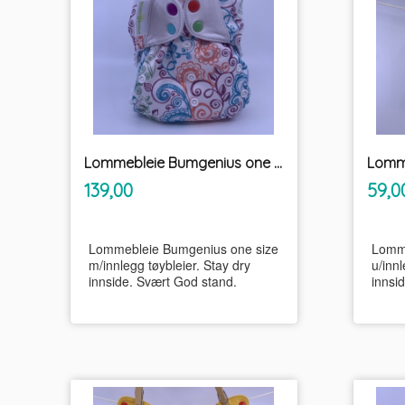
Lommebleie Bumgenius one size m/innlegg tøybleier
inkl.
Pris
Pris
139,00
59,0
mva.
Lommebleie Bumgenius one size
Lomme
m/innlegg tøybleier. Stay dry
u/innl
innside. Svært God stand.
innsi