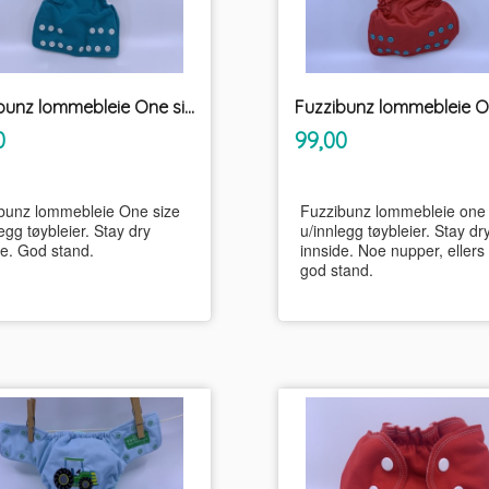
Fuzzibunz lommebleie One size u/innlegg tøybleier
inkl.
inkl.
Pris
0
99,00
mva.
mva.
bunz lommebleie One size
Fuzzibunz lommebleie one 
egg tøybleier. Stay dry
u/innlegg tøybleier. Stay dr
de. God stand.
innside. Noe nupper, ellers
god stand.