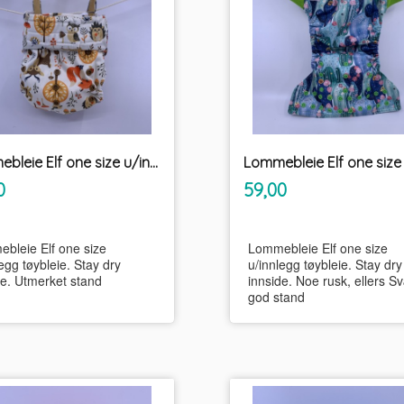
Lommebleie Elf one size u/innlegg tøybleie
inkl.
inkl.
Pris
0
59,00
mva.
mva.
bleie Elf one size
Lommebleie Elf one size
egg tøybleie. Stay dry
u/innlegg tøybleie. Stay dry
de. Utmerket stand
innside. Noe rusk, ellers S
god stand