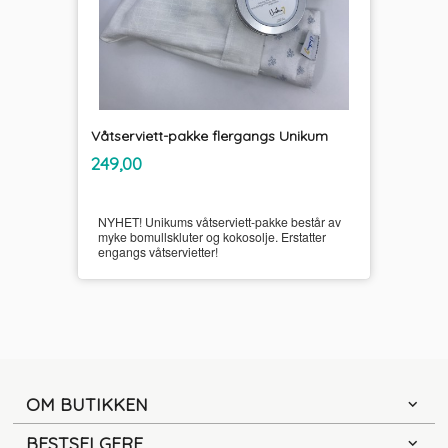
Våtserviett-pakke flergangs Unikum
inkl.
Pris
249,00
mva.
NYHET! Unikums våtserviett-pakke består av
myke bomullskluter og kokosolje. Erstatter
engangs våtservietter!
OM BUTIKKEN
BESTSELGERE