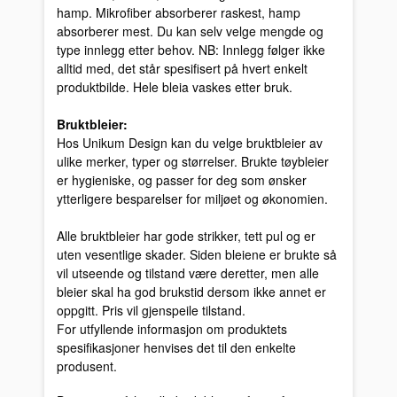
hamp. Mikrofiber absorberer raskest, hamp
absorberer mest. Du kan selv velge mengde og
type innlegg etter behov. NB: Innlegg følger ikke
alltid med, det står spesifisert på hvert enkelt
produktbilde. Hele bleia vaskes etter bruk.
Bruktbleier:
Hos Unikum Design kan du velge bruktbleier av
ulike merker, typer og størrelser. Brukte tøybleier
er hygieniske, og passer for deg som ønsker
ytterligere besparelser for miljøet og økonomien.
Alle bruktbleier har gode strikker, tett pul og er
uten vesentlige skader. Siden bleiene er brukte så
vil utseende og tilstand være deretter, men alle
bleier skal ha god brukstid dersom ikke annet er
oppgitt. Pris vil gjenspeile tilstand.
For utfyllende informasjon om produktets
spesifikasjoner henvises det til den enkelte
produsent.