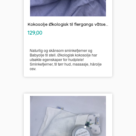
Kokosolje Økologisk til flergangs våtservietter og sminkefjerner Unikum
inkl.
Pris
129,00
mva.
Naturlig og skånsom sminkefjerner og
Babyolje til stell. Økologisk kokosolje har
utsøkte egenskaper for hudpleie!
Sminkefjerner, til tørr hud, massasje, hårolje
osv.