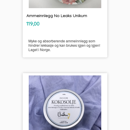
Ammeinnlegg No Leaks Unikum
inkl.
Pris
119,00
mva.
Myke og absorberende ammeinnlegg som
hindrer lekkasje og kan brukes igjen og igjen!
Laget i Norge.