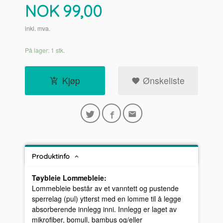
Pris
NOK
99,00
inkl. mva.
På lager: 1 stk.
Kjøp
Ønskeliste
Produktinfo
Tøybleie Lommebleie:
Lommebleie består av et vanntett og pustende
sperrelag (pul) ytterst med en lomme til å legge
absorberende innlegg inni. Innlegg er laget av
mikrofiber, bomull, bambus og/eller