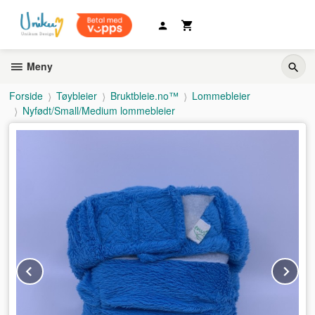
Gå
til
innholdet
Meny
Forside
Tøybleier
Bruktbleie.no™
Lommebleier
Nyfødt/Small/Medium lommebleier
Prev
Ne