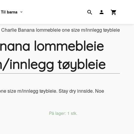
Til barna
Charlie Banana lommebleie one size m/innlegg tøybleie
anana lommebleie
/innlegg tøybleie
e size m/innlegg tøybleie. Stay dry innside. Noe
På lager: 1 stk.