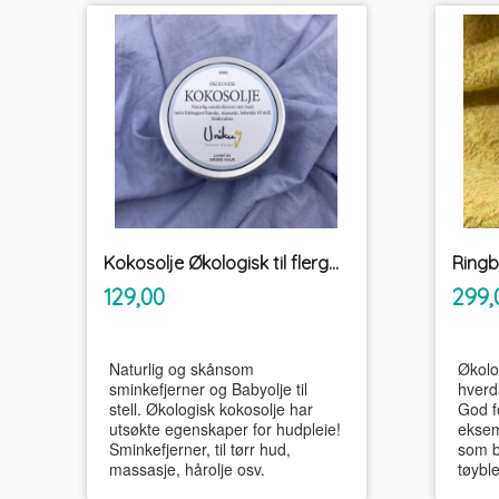
Kokosolje Økologisk til flergangs våtservietter og sminkefjerner Unikum
inkl.
Pris
Pris
129,00
299,
mva.
Naturlig og skånsom
Økolo
sminkefjerner og Babyolje til
hverd
stell. Økologisk kokosolje har
God f
utsøkte egenskaper for hudpleie!
eksem
Sminkefjerner, til tørr hud,
som b
massasje, hårolje osv.
tøyble