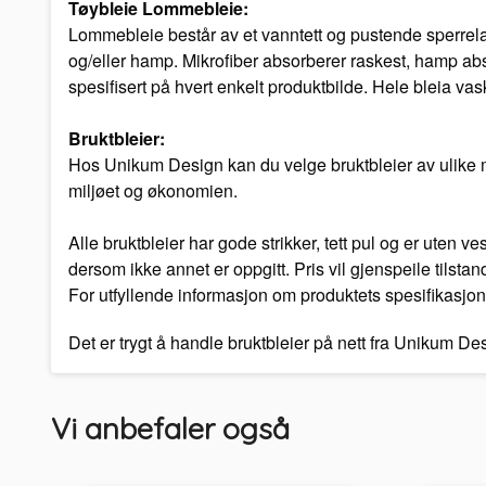
Tøybleie Lommebleie:
Lommebleie består av et vanntett og pustende sperrelag
og/eller hamp. Mikrofiber absorberer raskest, hamp abs
spesifisert på hvert enkelt produktbilde. Hele bleia vas
Bruktbleier:
Hos Unikum Design kan du velge bruktbleier av ulike mer
miljøet og økonomien.
Alle bruktbleier har gode strikker, tett pul og er uten 
dersom ikke annet er oppgitt. Pris vil gjenspeile tilstan
For utfyllende informasjon om produktets spesifikasjon
Det er trygt å handle bruktbleier på nett fra Unikum D
Vi anbefaler også