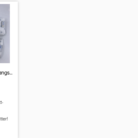
Våtserviett-pakke flergangs Unikum
t-
tter!