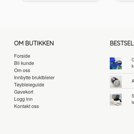
OM BUTIKKEN
BESTSE
Forside
Q
Bli kunde
k
Om oss
Innbytte bruktbleier
A
Tøybleieguide
Gavekort
S
Logg inn
t
Kontakt oss