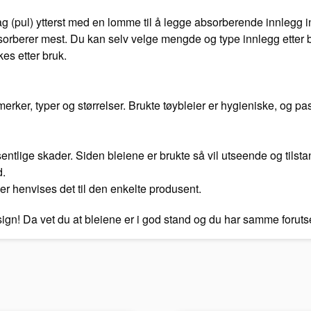
 (pul) ytterst med en lomme til å legge absorberende innlegg in
orberer mest. Du kan selv velge mengde og type innlegg etter be
kes etter bruk.
ker, typer og størrelser. Brukte tøybleier er hygieniske, og pas
vesentlige skader. Siden bleiene er brukte så vil utseende og tilst
d.
er henvises det til den enkelte produsent.
esign! Da vet du at bleiene er i god stand og du har samme foru