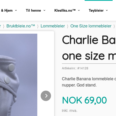
 & Hjem
Til henne
Klesfiks.no™
Tøybleier
r
Bruktbleie.no™
Lommebleier
One Size lommebleier
Charlie B
one size m
Artikkelnr.:
#14128
Charlie Banana lommebleie on
nupper. God stand.
Next
Pris
NOK
69,00
inkl. mva.