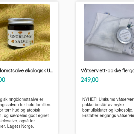
Ringblomstsalve økologisk Unikum
inkl.
inkl.
Pris
00
249,00
mva.
mva.
gisk ringblomstsalve er
NYHET! Unikums våtserviet
agssalven for hele familien.
pakke består av myke
or tørr hud og atopisk
bomullskluter og kokosolje.
, og særdeles godt egnet
Erstatter engangs våtservie
leiesalve, også for
ier. Laget i Norge.