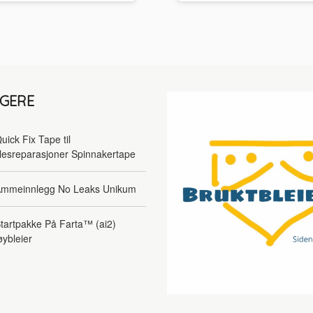
LGERE
uick Fix Tape til
lesreparasjoner Spinnakertape
mmeinnlegg No Leaks Unikum
tartpakke På Farta™ (ai2)
øybleier