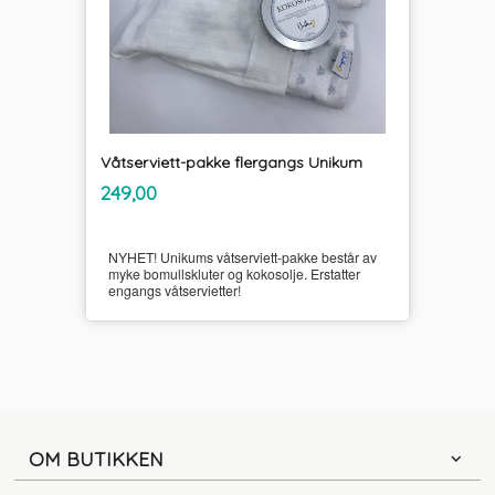
Våtserviett-pakke flergangs Unikum
inkl.
Pris
249,00
mva.
NYHET! Unikums våtserviett-pakke består av
myke bomullskluter og kokosolje. Erstatter
engangs våtservietter!
OM BUTIKKEN