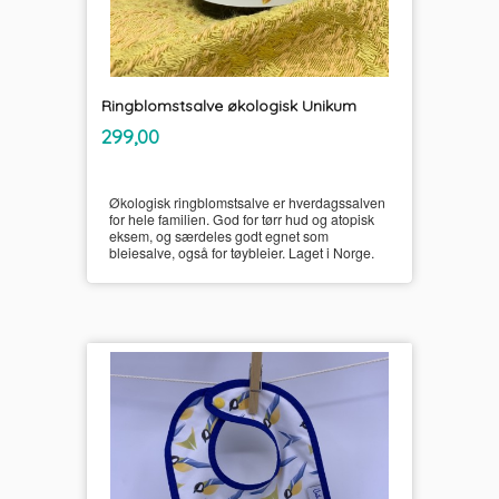
Ringblomstsalve økologisk Unikum
inkl.
Pris
299,00
mva.
Økologisk ringblomstsalve er hverdagssalven
for hele familien. God for tørr hud og atopisk
eksem, og særdeles godt egnet som
bleiesalve, også for tøybleier. Laget i Norge.