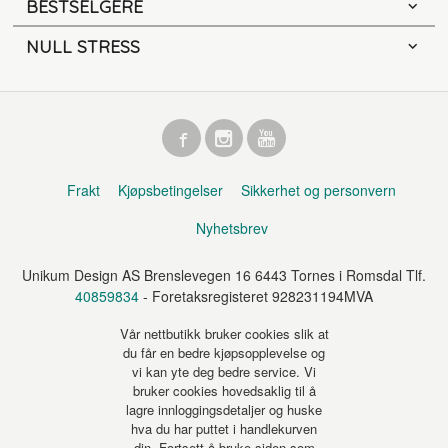
BESTSELGERE
NULL STRESS
Frakt
Kjøpsbetingelser
Sikkerhet og personvern
Nyhetsbrev
Unikum Design AS Brenslevegen 16 6443 Tornes i Romsdal Tlf.
40859834
- Foretaksregisteret 928231194MVA
Vår nettbutikk bruker cookies slik at
du får en bedre kjøpsopplevelse og
vi kan yte deg bedre service. Vi
bruker cookies hovedsaklig til å
lagre innloggingsdetaljer og huske
hva du har puttet i handlekurven
din. Fortsett å bruke siden som