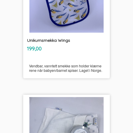
Unikumsmekka Wings
inkl.
Pris
199,00
mva.
Vendbar, vanntett smekke som holder klærne
rene når babyen/barnet spiser. Laget i Norge.