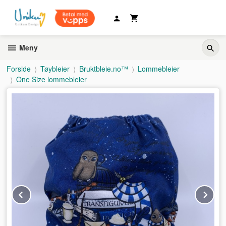
Gå
til
innholdet
Meny
Forside
Tøybleier
Bruktbleie.no™
Lommebleier
One Size lommebleier
Prev
Ne