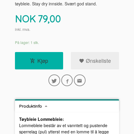
tøybleie. Stay dry innside. Svært god stand.
Pris
NOK
79,00
inkl. mva.
På lager: 1 stk.
Kjøp
Ønskeliste
Produktinfo
Tøybleie Lommebleie:
Lommebleie består av et vanntett og pustende
sperrelag (pul) ytterst med en lomme til å legge