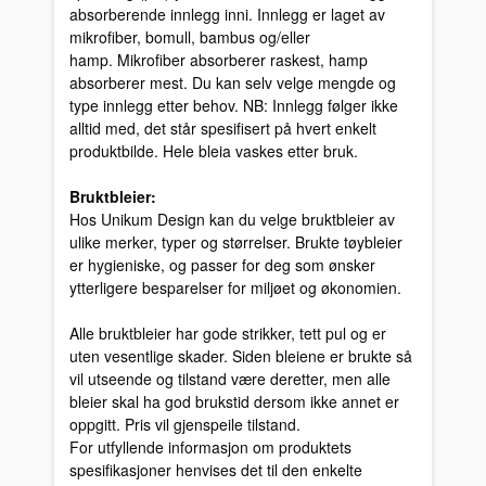
absorberende innlegg inni. Innlegg er laget av
mikrofiber, bomull, bambus og/eller
hamp. Mikrofiber absorberer raskest, hamp
absorberer mest. Du kan selv velge mengde og
type innlegg etter behov. NB: Innlegg følger ikke
alltid med, det står spesifisert på hvert enkelt
produktbilde. Hele bleia vaskes etter bruk.
Bruktbleier:
Hos Unikum Design kan du velge bruktbleier av
ulike merker, typer og størrelser. Brukte tøybleier
er hygieniske, og passer for deg som ønsker
ytterligere besparelser for miljøet og økonomien.
Alle bruktbleier har gode strikker, tett pul og er
uten vesentlige skader. Siden bleiene er brukte så
vil utseende og tilstand være deretter, men alle
bleier skal ha god brukstid dersom ikke annet er
oppgitt. Pris vil gjenspeile tilstand.
For utfyllende informasjon om produktets
spesifikasjoner henvises det til den enkelte