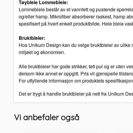
Tøybleie Lommebleie:
Lommebleie består av et vanntett og pustende sperrelag
og/eller hamp. Mikrofiber absorberer raskest, hamp abs
spesifisert på hvert enkelt produktbilde. Hele bleia vas
Bruktbleier:
Hos Unikum Design kan du velge bruktbleier av ulike mer
miljøet og økonomien.
Alle bruktbleier har gode strikker, tett pul og er uten 
dersom ikke annet er oppgitt. Pris vil gjenspeile tilstan
For utfyllende informasjon om produktets spesifikasjon
Det er trygt å handle bruktbleier på nett fra Unikum D
Vi anbefaler også