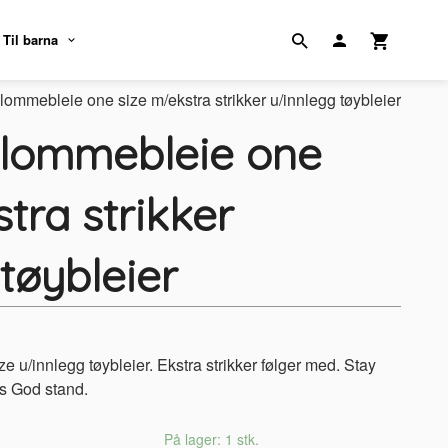
Til barna
lommebleie one size m/ekstra strikker u/innlegg tøybleier
 lommebleie one
tra strikker
tøybleier
 u/innlegg tøybleier. Ekstra strikker følger med. Stay
rs God stand.
På lager: 1 stk.