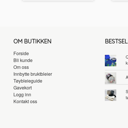
OM BUTIKKEN
BESTSE
Forside
Q
Bli kunde
k
Om oss
Innbytte bruktbleier
A
Tøybleieguide
Gavekort
S
Logg inn
t
Kontakt oss