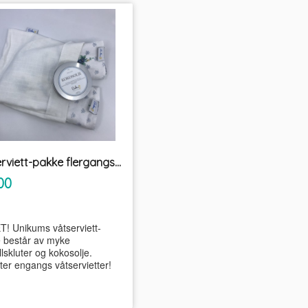
Våtserviett-pakke flergangs Unikum
inkl.
00
mva.
! Unikums våtserviett-
 består av myke
lskluter og kokosolje.
ter engangs våtservietter!