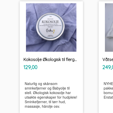
Kokosolje Økologisk til flergangs våtservietter og sminkefjerner Unikum
inkl.
Pris
Pris
129,00
249,
mva.
Naturlig og skånsom
NYHET
sminkefjerner og Babyolje til
pakke
stell. Økologisk kokosolje har
bomul
utsøkte egenskaper for hudpleie!
Erstat
Sminkefjerner, til tørr hud,
massasje, hårolje osv.