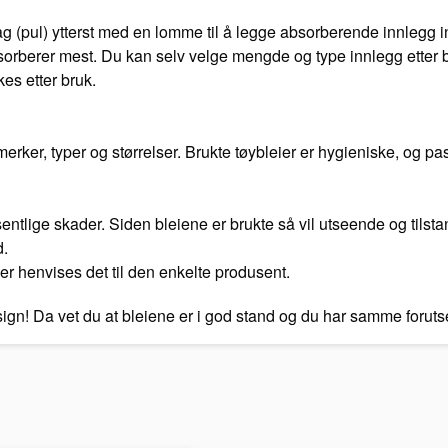
 (pul) ytterst med en lomme til å legge absorberende innlegg in
orberer mest. Du kan selv velge mengde og type innlegg etter be
kes etter bruk.
ker, typer og størrelser. Brukte tøybleier er hygieniske, og pas
vesentlige skader. Siden bleiene er brukte så vil utseende og tilst
d.
er henvises det til den enkelte produsent.
esign! Da vet du at bleiene er i god stand og du har samme foru