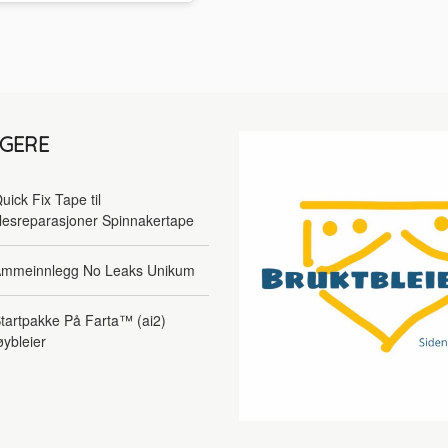
LGERE
uick Fix Tape til
lesreparasjoner Spinnakertape
mmeinnlegg No Leaks Unikum
tartpakke På Farta™ (ai2)
øybleier