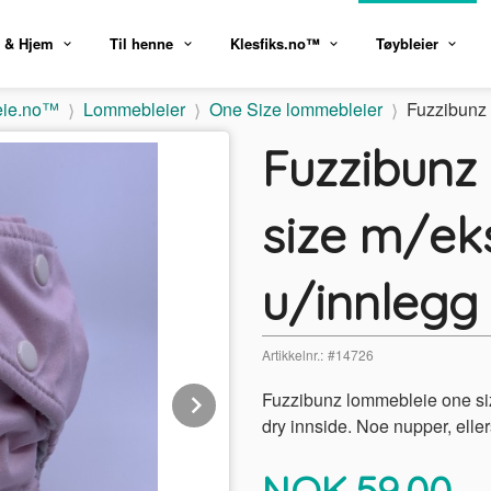
 & Hjem
Til henne
Klesfiks.no™
Tøybleier
eie.no™
Lommebleier
One Size lommebleier
Fuzzibunz 
Fuzzibunz
size m/eks
u/innlegg 
Artikkelnr.:
#14726
Next
Fuzzibunz lommebleie one size
dry innside. Noe nupper, elle
Pris
NOK
59,00