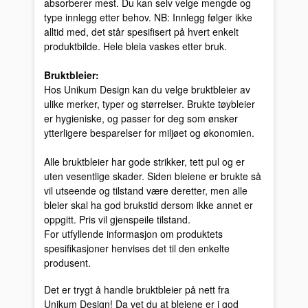
absorberer mest. Du kan selv velge mengde og
type innlegg etter behov. NB: Innlegg følger ikke
alltid med, det står spesifisert på hvert enkelt
produktbilde. Hele bleia vaskes etter bruk.
Bruktbleier:
Hos Unikum Design kan du velge bruktbleier av
ulike merker, typer og størrelser. Brukte tøybleier
er hygieniske, og passer for deg som ønsker
ytterligere besparelser for miljøet og økonomien.
Alle bruktbleier har gode strikker, tett pul og er
uten vesentlige skader. Siden bleiene er brukte så
vil utseende og tilstand være deretter, men alle
bleier skal ha god brukstid dersom ikke annet er
oppgitt. Pris vil gjenspeile tilstand.
For utfyllende informasjon om produktets
spesifikasjoner henvises det til den enkelte
produsent.
Det er trygt å handle bruktbleier på nett fra
Unikum Design! Da vet du at bleiene er i god