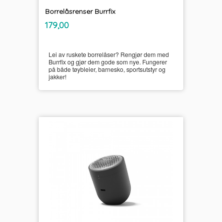
Borrelåsrenser Burrfix
inkl.
Pris
179,00
mva.
Lei av ruskete borrelåser? Rengjør dem med
Burrfix og gjør dem gode som nye. Fungerer
på både tøybleier, barnesko, sportsutstyr og
jakker!