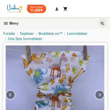
Gå
til
innholdet
Meny
Forside
Tøybleier
Bruktbleie.no™
Lommebleier
One Size lommebleier
Prev
Ne