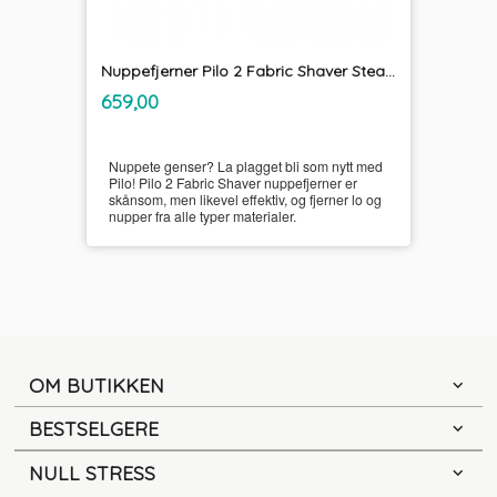
Nuppefjerner Pilo 2 Fabric Shaver Steamery
inkl.
Pris
659,00
mva.
Nuppete genser? La plagget bli som nytt med
Pilo! Pilo 2 Fabric Shaver nuppefjerner er
skånsom, men likevel effektiv, og fjerner lo og
nupper fra alle typer materialer.
OM BUTIKKEN
BESTSELGERE
NULL STRESS