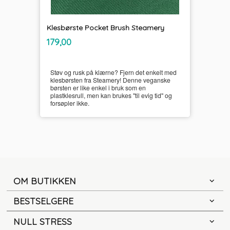
Klesbørste Pocket Brush Steamery
inkl.
Pris
179,00
mva.
Støv og rusk på klærne? Fjern det enkelt med
klesbørsten fra Steamery! Denne veganske
børsten er like enkel i bruk som en
plastklesrull, men kan brukes "til evig tid" og
forsøpler ikke.
OM BUTIKKEN
BESTSELGERE
NULL STRESS