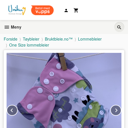
Gå
til
innholdet
Meny
Forside
Tøybleier
Bruktbleie.no™
Lommebleier
One Size lommebleier
Prev
Ne