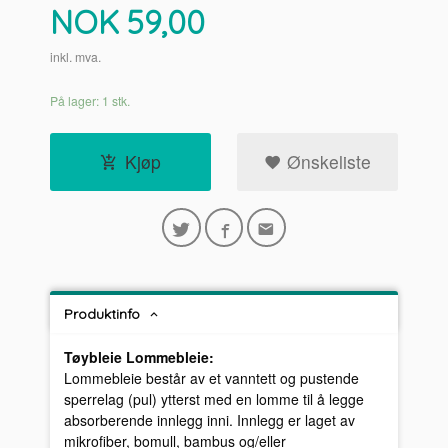
Pris
NOK
59,00
inkl. mva.
På lager: 1 stk.
Kjøp
Ønskeliste
Produktinfo
Tøybleie Lommebleie:
Lommebleie består av et vanntett og pustende
sperrelag (pul) ytterst med en lomme til å legge
absorberende innlegg inni. Innlegg er laget av
mikrofiber, bomull, bambus og/eller