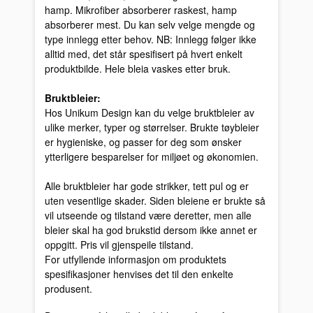
hamp. Mikrofiber absorberer raskest, hamp
absorberer mest. Du kan selv velge mengde og
type innlegg etter behov. NB: Innlegg følger ikke
alltid med, det står spesifisert på hvert enkelt
produktbilde. Hele bleia vaskes etter bruk.
Bruktbleier:
Hos Unikum Design kan du velge bruktbleier av
ulike merker, typer og størrelser. Brukte tøybleier
er hygieniske, og passer for deg som ønsker
ytterligere besparelser for miljøet og økonomien.
Alle bruktbleier har gode strikker, tett pul og er
uten vesentlige skader. Siden bleiene er brukte så
vil utseende og tilstand være deretter, men alle
bleier skal ha god brukstid dersom ikke annet er
oppgitt. Pris vil gjenspeile tilstand.
For utfyllende informasjon om produktets
spesifikasjoner henvises det til den enkelte
produsent.