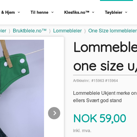
 & Hjem
Til henne
Klesfiks.no™
Tøybleier
ier
Bruktbleie.no™
Lommebleier
One Size lommebleier
Lommeblei
one size u
Artikkelnr.:
#15963 #15964
Lommebleie Ukjent merke one 
ellers Svært god stand
Next
Pris
NOK
59,00
inkl. mva.