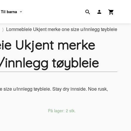
Til barna
Lommebleie Ukjent merke one size u/innlegg tøybleie
e Ukjent merke
/innlegg tøybleie
size u/innlegg tøybleie. Stay dry innside. Noe rusk,
På lager: 2 stk.