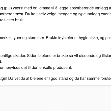
 (pul) ytterst med en lomme til å legge absorberende innlegg in
orberer mest. Du kan selv velge mengde og type innlegg etter be
kes etter bruk.
ker, typer og størrelser. Brukte tøybleier er hygieniske, og pas
vesentlige skader. Siden bleiene er brukte så vil utseende og tilst
d.
er henvises det til den enkelte produsent.
esign! Da vet du at bleiene er i god stand og du har samme foru