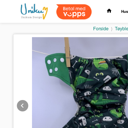
Gå
til
Hus
innholdet
Forside
Tøyble
Prev