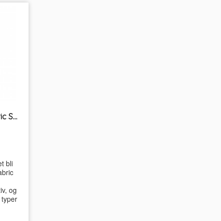
Nuppefjerner Pilo 2 Fabric Shaver Steamery
 bli
abric
iv, og
 typer