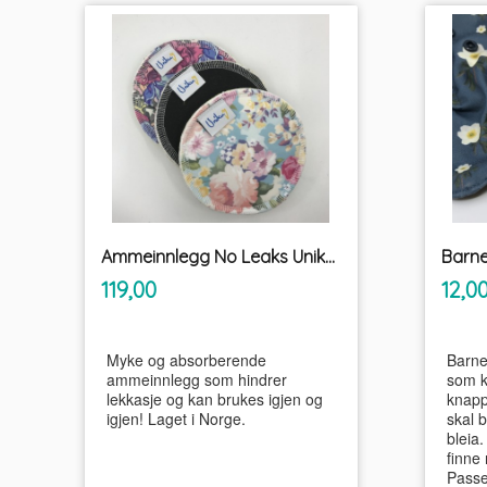
Ammeinnlegg No Leaks Unikum
Barne
inkl.
Pris
Pris
119,00
12,0
mva.
Myke og absorberende
Barne
ammeinnlegg som hindrer
som k
lekkasje og kan brukes igjen og
knapp
igjen! Laget i Norge.
skal 
bleia.
finne 
Passer