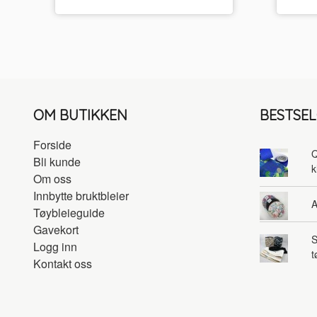
OM BUTIKKEN
BESTSE
Forside
Q
Bli kunde
k
Om oss
Innbytte bruktbleier
A
Tøybleieguide
Gavekort
S
Logg inn
t
Kontakt oss