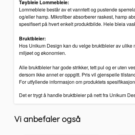
Tøybleie Lommebleie:
Lommebleie består av et vanntett og pustende sperrelag
og/eller hamp. Mikrofiber absorberer raskest, hamp abs
spesifisert på hvert enkelt produktbilde. Hele bleia vas
Bruktbleier:
Hos Unikum Design kan du velge bruktbleier av ulike mer
miljøet og økonomien.
Alle bruktbleier har gode strikker, tett pul og er uten 
dersom ikke annet er oppgitt. Pris vil gjenspeile tilstan
For utfyllende informasjon om produktets spesifikasjon
Det er trygt å handle bruktbleier på nett fra Unikum D
Vi anbefaler også