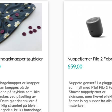
hageknapper tøybleier
inkl.
inkl.
Pris
0
659,00
mva.
mva.
hageknapper er knapper
Nuppete genser? La plagget
an kneppes på de
som nytt med Pilo! Pilo 2 F
ene på tøybleia som ikke
Shaver nuppefjerner er
brukes ved påsetting av
skånsom, men likevel effekt
 Dette gjør det enklere å
fjerner lo og nupper fra alle
riktig stramhet på bleien.
materialer.
 godt til bruk i barnehage.