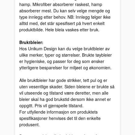
hamp. Mikrofiber absorberer raskest, hamp
absorberer mest. Du kan selv velge mengde og
type innlegg etter behov. NB: Innlegg følger ikke
alltid med, det står spesifisert på hvert enkelt
produktbilde. Hele bleia vaskes etter bruk.
Bruktbleier:
Hos Unikum Design kan du velge bruktbleier av
ulike merker, typer og størrelser. Brukte tøybleier
er hygieniske, og passer for deg som ønsker
ytterligere besparelser for miljøet og økonomien.
Alle bruktbleier har gode strikker, tett pul og er
uten vesentlige skader. Siden bleiene er brukte så
vil utseende og tilstand være deretter, men alle
bleier skal ha god brukstid dersom ikke annet er
oppgitt. Pris vil gjenspeile tilstand.
For utfyllende informasjon om produktets
spesifikasjoner henvises det til den enkelte
produsent.