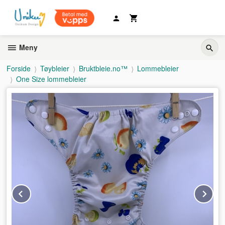
Gå
til
innholdet
Meny
Forside
Tøybleier
Bruktbleie.no™
Lommebleier
One Size lommebleier
Prev
Ne