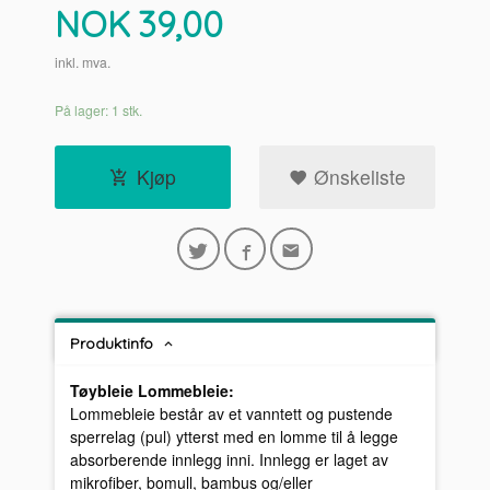
Pris
NOK
39,00
inkl. mva.
På lager: 1 stk.
Kjøp
Ønskeliste
Produktinfo
Tøybleie Lommebleie:
Lommebleie består av et vanntett og pustende
sperrelag (pul) ytterst med en lomme til å legge
absorberende innlegg inni. Innlegg er laget av
mikrofiber, bomull, bambus og/eller