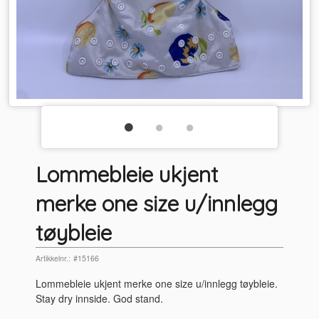
Lommebleie ukjent
merke one size u/innlegg
tøybleie
Artikkelnr.:
#15166
Lommebleie ukjent merke one size u/innlegg tøybleie.
Stay dry innside. God stand.