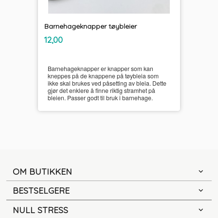
Barnehageknapper tøybleier
inkl.
Pris
12,00
mva.
Barnehageknapper er knapper som kan
kneppes på de knappene på tøybleia som
ikke skal brukes ved påsetting av bleia. Dette
gjør det enklere å finne riktig stramhet på
bleien. Passer godt til bruk i barnehage.
OM BUTIKKEN
BESTSELGERE
NULL STRESS