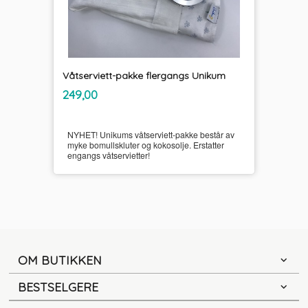
Våtserviett-pakke flergangs Unikum
inkl.
Pris
249,00
mva.
NYHET! Unikums våtserviett-pakke består av
myke bomullskluter og kokosolje. Erstatter
engangs våtservietter!
OM BUTIKKEN
BESTSELGERE