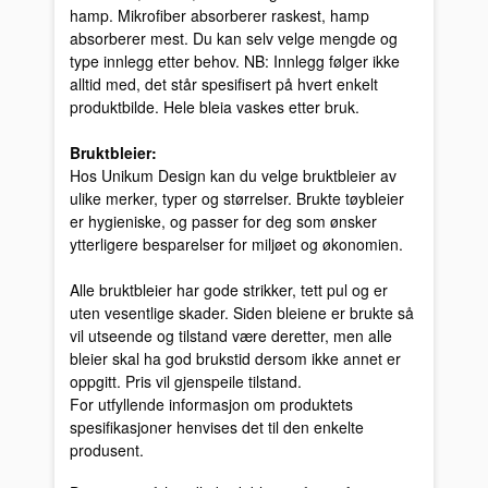
hamp. Mikrofiber absorberer raskest, hamp
absorberer mest. Du kan selv velge mengde og
type innlegg etter behov. NB: Innlegg følger ikke
alltid med, det står spesifisert på hvert enkelt
produktbilde. Hele bleia vaskes etter bruk.
Bruktbleier:
Hos Unikum Design kan du velge bruktbleier av
ulike merker, typer og størrelser. Brukte tøybleier
er hygieniske, og passer for deg som ønsker
ytterligere besparelser for miljøet og økonomien.
Alle bruktbleier har gode strikker, tett pul og er
uten vesentlige skader. Siden bleiene er brukte så
vil utseende og tilstand være deretter, men alle
bleier skal ha god brukstid dersom ikke annet er
oppgitt. Pris vil gjenspeile tilstand.
For utfyllende informasjon om produktets
spesifikasjoner henvises det til den enkelte
produsent.