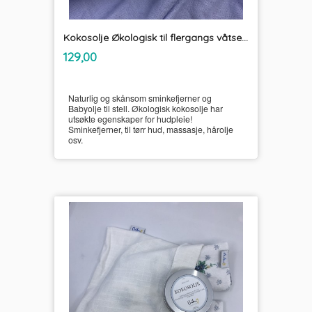
Kokosolje Økologisk til flergangs våtservietter og sminkefjerner Unikum
inkl.
Pris
129,00
mva.
Naturlig og skånsom sminkefjerner og
Babyolje til stell. Økologisk kokosolje har
utsøkte egenskaper for hudpleie!
Sminkefjerner, til tørr hud, massasje, hårolje
osv.