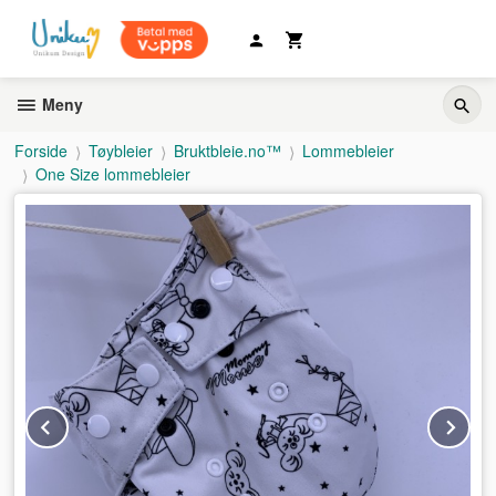
Gå
til
innholdet
Meny
Forside
Tøybleier
Bruktbleie.no™
Lommebleier
One Size lommebleier
Prev
Ne