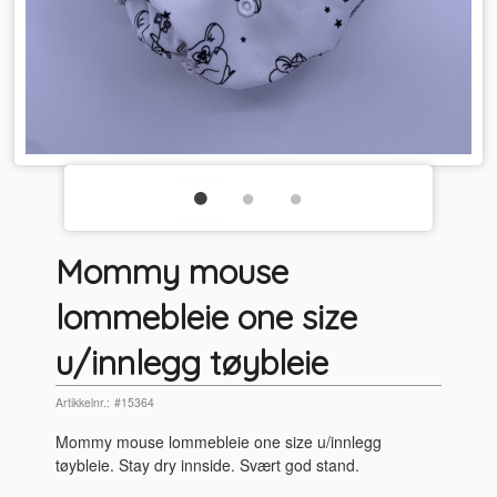
Mommy mouse
lommebleie one size
u/innlegg tøybleie
Artikkelnr.:
#15364
Mommy mouse lommebleie one size u/innlegg
tøybleie. Stay dry innside. Svært god stand.