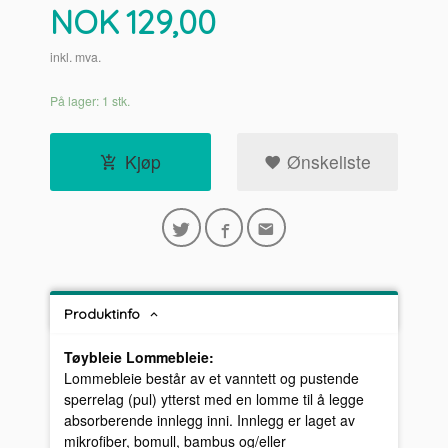
Pris
NOK
129,00
inkl. mva.
På lager: 1 stk.
Kjøp
Ønskeliste
Produktinfo
Tøybleie Lommebleie:
Lommebleie består av et vanntett og pustende
sperrelag (pul) ytterst med en lomme til å legge
absorberende innlegg inni. Innlegg er laget av
mikrofiber, bomull, bambus og/eller