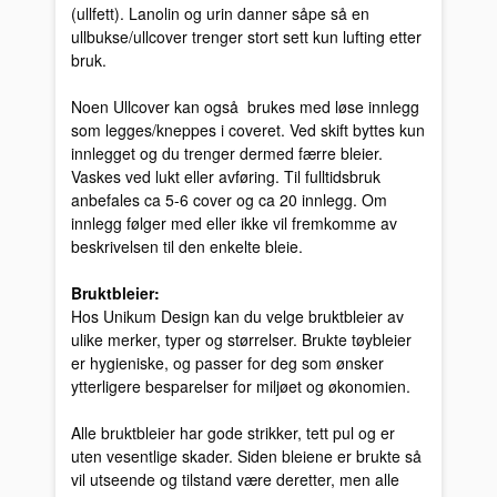
(ullfett). Lanolin og urin danner såpe så en
ullbukse/ullcover trenger stort sett kun lufting etter
bruk.
Noen Ullcover kan også brukes med løse innlegg
som legges/kneppes i coveret. Ved skift byttes kun
innlegget og du trenger dermed færre bleier.
Vaskes ved lukt eller avføring. Til fulltidsbruk
anbefales ca 5-6 cover og ca 20 innlegg. Om
innlegg følger med eller ikke vil fremkomme av
beskrivelsen til den enkelte bleie.
Bruktbleier:
Hos Unikum Design kan du velge bruktbleier av
ulike merker, typer og størrelser. Brukte tøybleier
er hygieniske, og passer for deg som ønsker
ytterligere besparelser for miljøet og økonomien.
Alle bruktbleier har gode strikker, tett pul og er
uten vesentlige skader. Siden bleiene er brukte så
vil utseende og tilstand være deretter, men alle