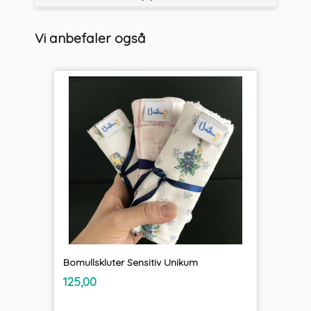
Vi anbefaler også
Bomullskluter Sensitiv Unikum
inkl.
Pris
125,00
mva.