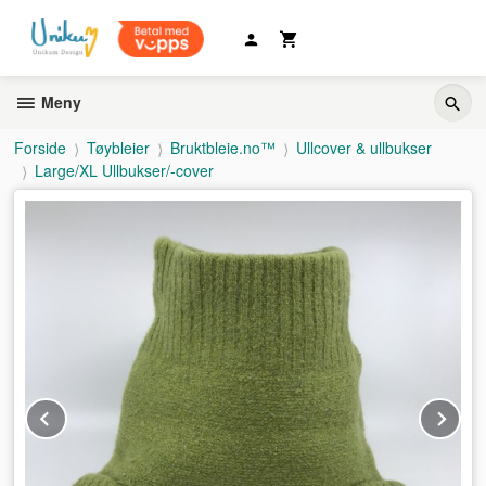
Gå
til
innholdet
Meny
Forside
Tøybleier
Bruktbleie.no™
Ullcover & ullbukser
Large/XL Ullbukser/-cover
Prev
Ne