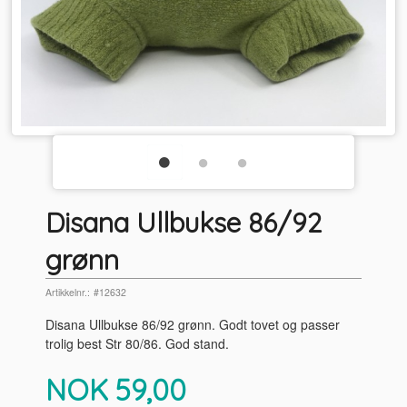
Disana Ullbukse 86/92
grønn
Artikkelnr.:
#12632
Disana Ullbukse 86/92 grønn. Godt tovet og passer
trolig best Str 80/86. God stand.
Pris
NOK
59,00