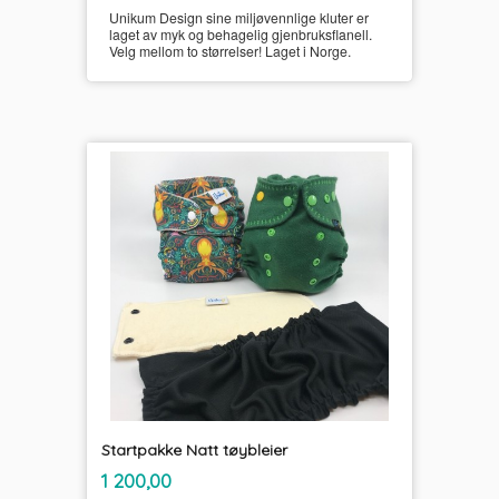
Unikum Design sine miljøvennlige kluter er
laget av myk og behagelig gjenbruksflanell.
Velg mellom to størrelser! Laget i Norge.
Startpakke Natt tøybleier
inkl.
Pris
1 200,00
mva.