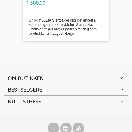
Pris
1 300,00
mva.
UnikumBLEIA Startpakke gjør det enkelt å
komme i gang med tøybleier! Startpakke
Tradisjon™ (ull ai2) er pakken for deg som
foretrekker ull. Laget i Norge.
OM BUTIKKEN
BESTSELGERE
NULL STRESS