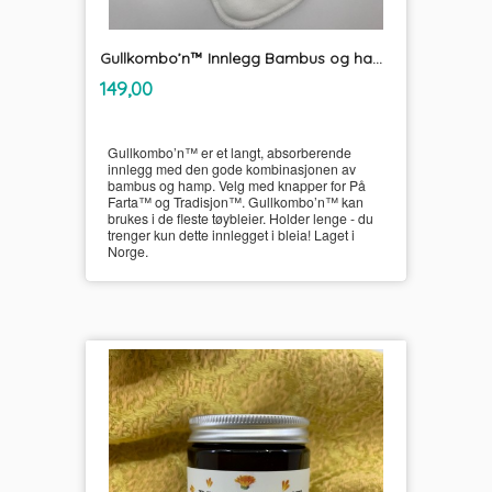
Gullkombo’n™ Innlegg Bambus og hamp UnikumBLEIA
inkl.
Pris
149,00
mva.
Gullkombo’n™ er et langt, absorberende
innlegg med den gode kombinasjonen av
bambus og hamp. Velg med knapper for På
Farta™ og Tradisjon™. Gullkombo’n™ kan
brukes i de fleste tøybleier. Holder lenge - du
trenger kun dette innlegget i bleia! Laget i
Norge.