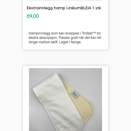
Ekstrainnlegg hamp UnikumBLEIA 1 stk
inkl.
Pris
69,00
mva.
Hampinnlegg som kan kneppes i Trofast™ for
ekstra absorpsjon. Passer godt når det kan bli
lenge mellom skift. Laget i Norge.