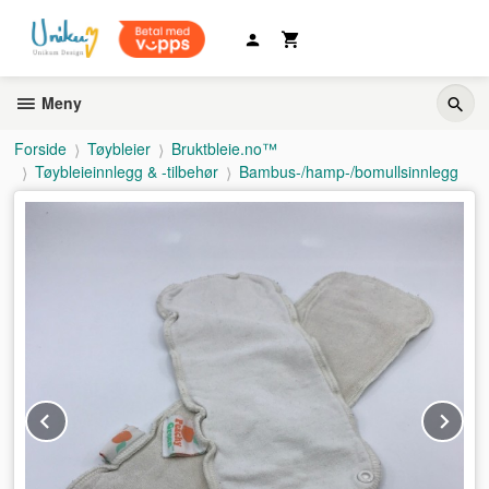
Gå
til
innholdet
Meny
Forside
Tøybleier
Bruktbleie.no™
Tøybleieinnlegg & -tilbehør
Bambus-/hamp-/bomullsinnlegg
Prev
Ne