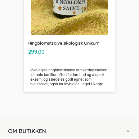
Ringblomstsalve økologisk Unikum
inkl.
Pris
299,00
mva.
Økologisk ringblomstsalve er hverdagssalven
for hele familien. God for tørr hud og atopisk
eksem, og særdeles godt egnet som
bleiesalve, også for tøybleier. Laget i Norge.
OM BUTIKKEN