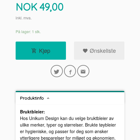
Pris
NOK
49,00
inkl. mva.
På lager: 1 stk.
Kjøp
Ønskeliste
Produktinfo
Bruktbleier:
Hos Unikum Design kan du velge bruktbleier av
ulike merker, typer og størrelser. Brukte tøybleier
er hygieniske, og passer for deg som ønsker
ytterligere besparelser for miljøet og økonomien.