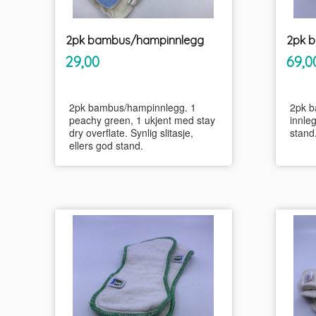
2pk bambus/hampinnlegg
inkl.
Pris
Pris
29,00
69,0
mva.
2pk bambus/hampinnlegg. 1
2pk b
peachy green, 1 ukjent med stay
innle
dry overflate. Synlig slitasje,
stand
ellers god stand.