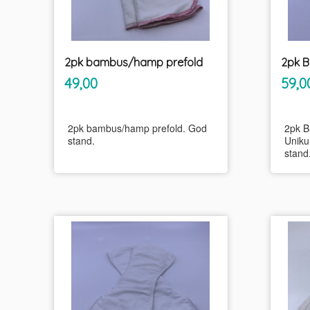
2pk bambus/hamp prefold
inkl.
Pris
Pris
49,00
59,0
mva.
2pk bambus/hamp prefold. God
2pk 
stand.
Uniku
stand