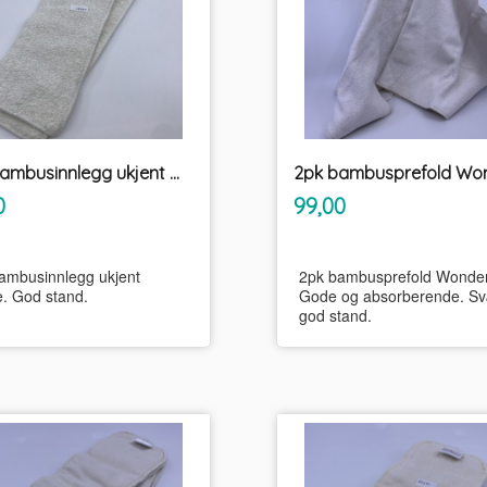
2pk bambusinnlegg ukjent merke
inkl.
inkl.
Pris
0
99,00
mva.
mva.
ambusinnlegg ukjent
2pk bambusprefold Wonde
. God stand.
Gode og absorberende. Sv
god stand.