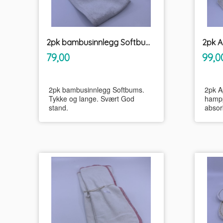
2pk bambusinnlegg Softbums
inkl.
Pris
Pris
79,00
99,0
mva.
2pk bambusinnlegg Softbums.
2pk A
Tykke og lange. Svært God
hampp
stand.
absor