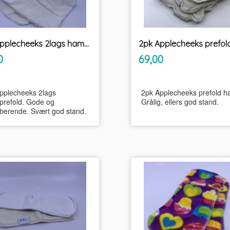
2pk Applecheeks 2lags hampprefold
inkl.
inkl.
Pris
0
69,00
mva.
mva.
pplecheeks 2lags
2pk Applecheeks prefold h
refold. Gode og
Grålig, ellers god stand.
berende. Svært god stand.