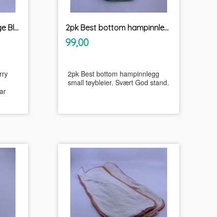
2pk bambusinnlegg lange Blueberry
2pk Best bottom hampinnlegg small tøybleier
inkl.
Pris
99,00
mva.
rry
2pk Best bottom hampinnlegg
small tøybleier. Svært God stand.
ar