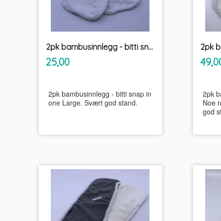
2pk bambusinnlegg - bitti snap in one Large
2pk b
inkl.
Pris
Pris
25,00
49,0
mva.
2pk bambusinnlegg - bitti snap in
2pk b
one Large. Svært god stand.
Noe r
god s