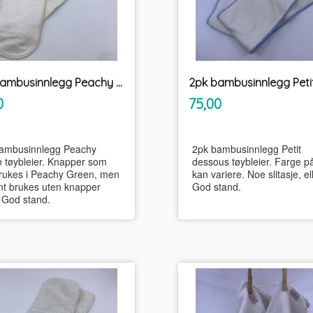
2pk bambusinnlegg Peachy Green tøybleier
inkl.
inkl.
Pris
0
75,00
mva.
mva.
ambusinnlegg Peachy
2pk bambusinnlegg Petit
 tøybleier. Knapper som
dessous tøybleier. Farge 
rukes i Peachy Green, men
kan variere. Noe slitasje, el
int brukes uten knapper
God stand.
 God stand.