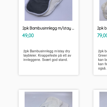
2pk Bambusinnlegg m/stay dry tøybleier
inkl.
Pris
Pris
49,00
79,0
mva.
2pk Bambusinnlegg m/stay dry
2pk b
tøybleier. Knappefeste på ett av
Green
innleggene. Svært god stand.
kan b
kan f
også.