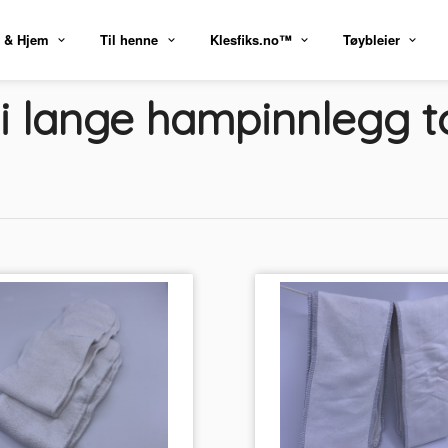
 & Hjem
Til henne
Klesfiks.no™
Tøybleier
i lange hampinnlegg to