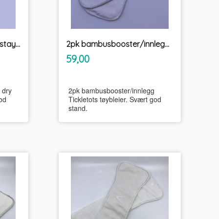
2pk Bambusbooster m/stay dry
2pk bambusbooster/innlegg Tickletots tøybleier
inkl.
Pris
59,00
mva.
 dry
2pk bambusbooster/innlegg
od
Tickletots tøybleier. Svært god
stand.