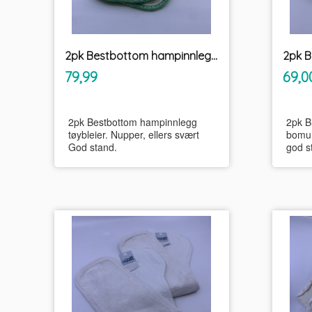
2pk Bestbottom hampinnlegg tøybleier
inkl.
Pris
Pris
79,99
69,0
mva.
2pk Bestbottom hampinnlegg
2pk B
tøybleier. Nupper, ellers svært
bomul
God stand.
god s