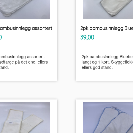
ambusinnlegg assortert
2pk bambusinnlegg Blu
inkl.
inkl.
Pris
0
39,00
mva.
mva.
ambusinnlegg assortert.
2pk bambusinnlegg Blueber
ødfarge på det ene, ellers
langt og 1 kort. Skyggeflekk
tand.
ellers god stand.