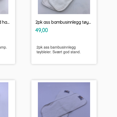
2pk Applecheeks prefold hamp
2pk ass bambusinnlegg tøybleier
inkl.
Pris
49,00
mva.
amp.
2pk ass bambusinnlegg
tøybleier. Svært god stand.