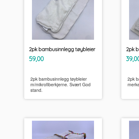
2pk bambusinnlegg tøybleier
inkl.
Pris
Pris
59,00
39,0
mva.
2pk bambusinnlegg tøybleier
2pk b
m/mikrofiberkjerne. Svært God
merke
stand.