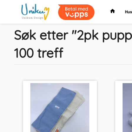
Gå
til
Hus
innholdet
Søk etter "2pk pupp
100 treff