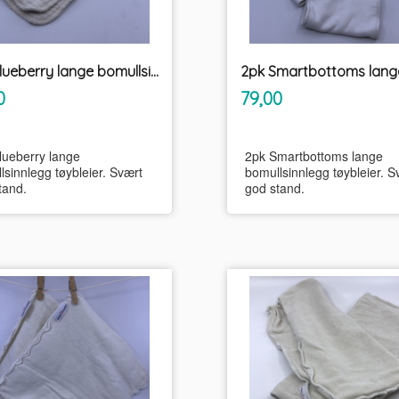
2pk Blueberry lange bomullsinnlegg tøybleier
inkl.
inkl.
Pris
0
79,00
mva.
mva.
lueberry lange
2pk Smartbottoms lange
lsinnlegg tøybleier. Svært
bomullsinnlegg tøybleier. S
tand.
god stand.