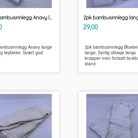
2pk bambusinnlegg Anavy lange innlegg tøybleier
inkl.
inkl.
Pris
0
29,00
mva.
mva.
ambusinnlegg Anavy lange
2pk bambusinnlegg Bluebe
gg tøybleier. Svært god
lange. Synlig slitasje langs
.
knapper men fortsatt brukb
stand.