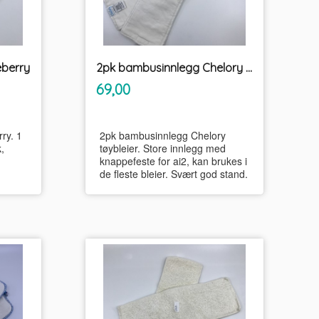
eberry
2pk bambusinnlegg Chelory tøybleier
inkl.
Pris
69,00
mva.
ry. 1
2pk bambusinnlegg Chelory
,
tøybleier. Store innlegg med
knappefeste for ai2, kan brukes i
de fleste bleier. Svært god stand.