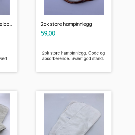
2pk Smartbottoms lange bomullsinnlegg tøybleier
2pk store hampinnlegg
inkl.
Pris
59,00
mva.
2pk store hampinnlegg. Gode og
vært
absorberende. Svært god stand.