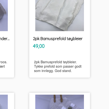
2pk bambusprefold Wonderoos
2pk Bamusprefold tøybleier
inkl.
Pris
49,00
mva.
roos.
2pk Bamusprefold tøybleier.
ært
Tykke prefold som passer godt
som innlegg. God stand.