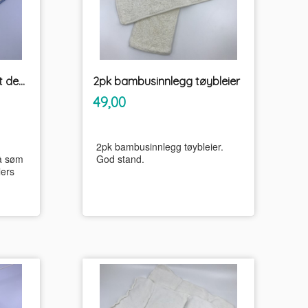
2pk bambusinnlegg Petit dessous tøybleier
2pk bambusinnlegg tøybleier
inkl.
Pris
49,00
mva.
2pk bambusinnlegg tøybleier.
på søm
God stand.
lers