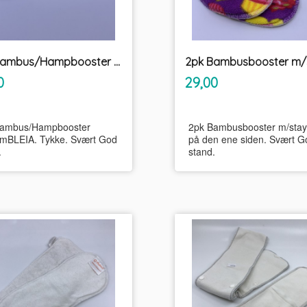
2pk Bambus/Hampbooster UnikumBLEIA
inkl.
inkl.
Pris
0
29,00
mva.
mva.
Bambus/Hampbooster
2pk Bambusbooster m/stay
mBLEIA. Tykke. Svært God
på den ene siden. Svært G
.
stand.