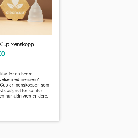
nCup Menskopp
inkl.
00
mva.
klar for en bedre
velse med mensen?
nCup er menskoppen som
kt designet for komfort.
n har aldri vært enklere.