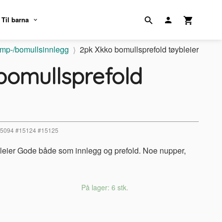
Til barna
mp-/bomullsinnlegg
2pk Xkko bomullsprefold tøybleier
bomullsprefold
15094 #15124 #15125
leier Gode både som innlegg og prefold. Noe nupper,
På lager: 6 stk.