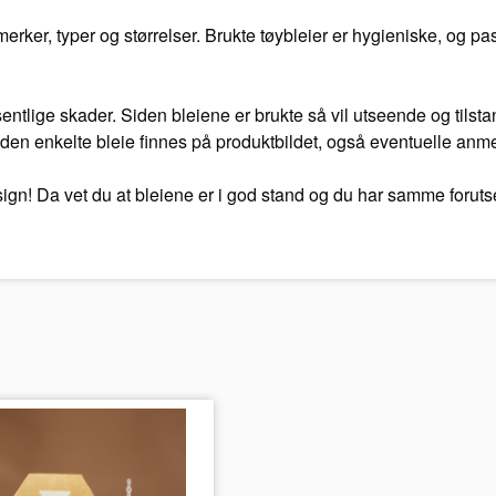
ker, typer og størrelser. Brukte tøybleier er hygieniske, og pas
vesentlige skader. Siden bleiene er brukte så vil utseende og tilst
en enkelte bleie finnes på produktbildet, også eventuelle anmerk
esign! Da vet du at bleiene er i god stand og du har samme foru