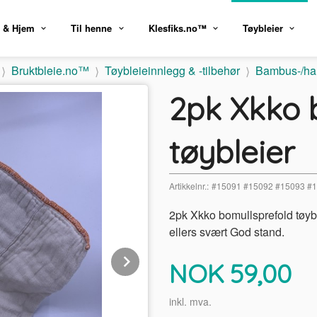
 & Hjem
Til henne
Klesfiks.no™
Tøybleier
Bruktbleie.no™
Tøybleieinnlegg & -tilbehør
Bambus-/ha
2pk Xkko 
tøybleier
Artikkelnr.:
#15091 #15092 #15093 #
2pk Xkko bomullsprefold tøyb
ellers svært God stand.
Next
Pris
NOK
59,00
inkl. mva.