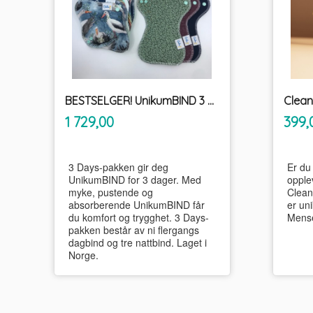
BESTSELGER! UnikumBIND 3 Days
Clea
inkl.
Pris
Pris
1 729,00
399,
mva.
3 Days-pakken gir deg
Er du 
UnikumBIND for 3 dager. Med
opple
myke, pustende og
Clea
absorberende UnikumBIND får
er uni
du komfort og trygghet. 3 Days-
Mense
pakken består av ni flergangs
dagbind og tre nattbind. Laget i
Norge.