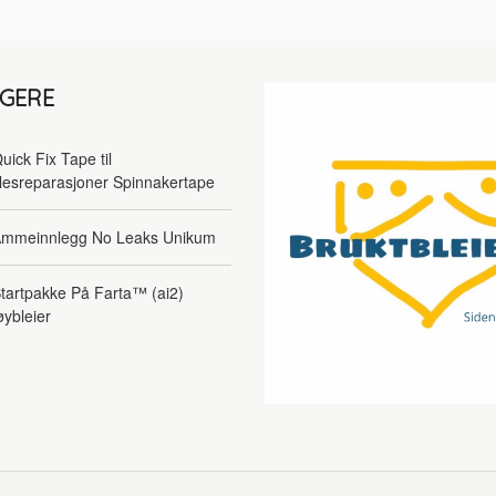
LGERE
uick Fix Tape til
lesreparasjoner Spinnakertape
mmeinnlegg No Leaks Unikum
tartpakke På Farta™ (ai2)
øybleier