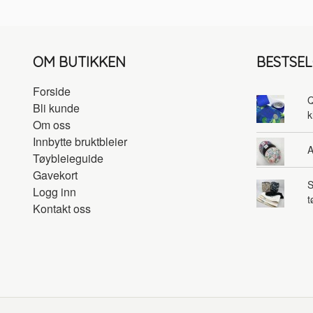
OM BUTIKKEN
BESTSE
Forside
Q
Bli kunde
k
Om oss
Innbytte bruktbleier
A
Tøybleieguide
Gavekort
S
Logg inn
t
Kontakt oss