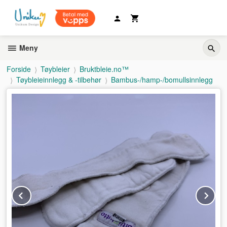
Gå
til
innholdet
Meny
Forside
Tøybleier
Bruktbleie.no™
Tøybleieinnlegg & -tilbehør
Bambus-/hamp-/bomullsinnlegg
Prev
Ne