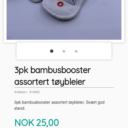
3pk bambusbooster
assortert tøybleier
Artikkelnr.:
#14802
3pk bambusbooster assortert tøybleier. Svært god
stand.
Pris
NOK
25,00