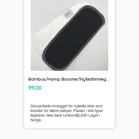
Bambus/Hamp Booster/Nyfødtinnlegg UnikumBLEIA
inkl.
Pris
99,00
mva.
Det perfekte innlegget for nyfødte eller som
booster for større babyer. Passer i alle typer
tøybleier, ikke bare UnikumBLEIA! Laget i
Norge.