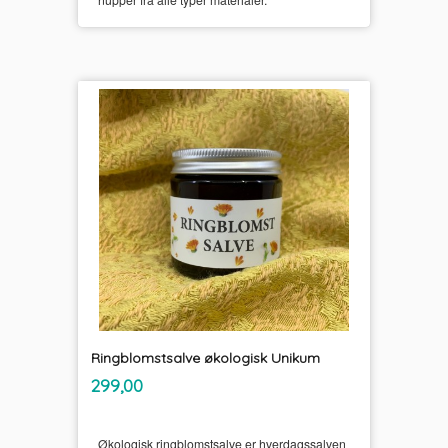
Ringblomstsalve økologisk Unikum
inkl.
Pris
299,00
mva.
Økologisk ringblomstsalve er hverdagssalven