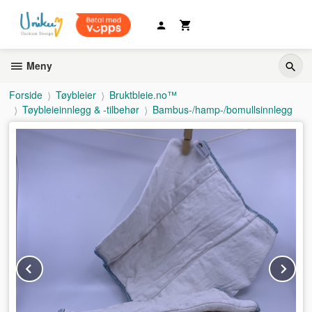
Gå
til
innholdet
Meny
Forside
Tøybleier
Bruktbleie.no™
Tøybleieinnlegg & -tilbehør
Bambus-/hamp-/bomullsinnlegg
Prev
Ne