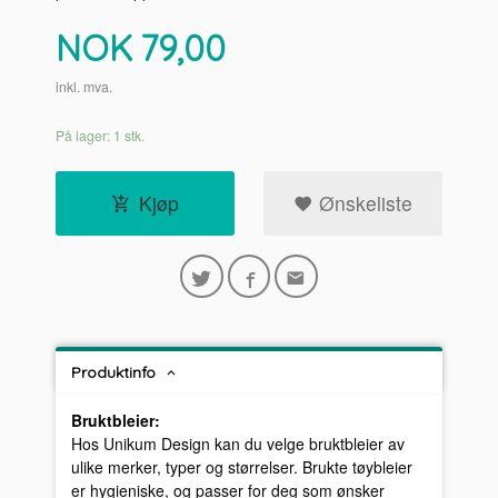
Pris
NOK
79,00
inkl. mva.
På lager: 1 stk.
Kjøp
Ønskeliste
Produktinfo
Bruktbleier:
Hos Unikum Design kan du velge bruktbleier av
ulike merker, typer og størrelser. Brukte tøybleier
er hygieniske, og passer for deg som ønsker