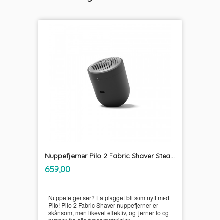
Nuppefjerner Pilo 2 Fabric Shaver Steamery
inkl.
Pris
659,00
mva.
Nuppete genser? La plagget bli som nytt med
Pilo! Pilo 2 Fabric Shaver nuppefjerner er
skånsom, men likevel effektiv, og fjerner lo og
nupper fra alle typer materialer.