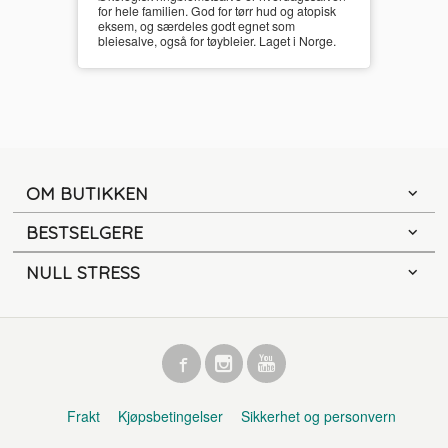
for hele familien. God for tørr hud og atopisk
eksem, og særdeles godt egnet som
bleiesalve, også for tøybleier. Laget i Norge.
OM BUTIKKEN
BESTSELGERE
NULL STRESS
Frakt
Kjøpsbetingelser
Sikkerhet og personvern