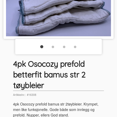
4pk Osocozy prefold
betterfit bamus str 2
tøybleier
Artikkelnr.:
#16308
4pk Osocozy prefold bamus str 2tøybleier. Krympet,
men like funksjonelle. Gode både som innlegg og
prefold. Nupper, ellers God stand.