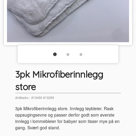
3pk Mikrofiberinnlegg
store
Artikkelnr.:
#13490 #13269
3pk Mikrofiberinnlegg store. Innlegg tøybleier. Rask
oppsugingsevne og passer derfor godt som øverste
innlegg i lommebleier for babyer som tisser mye på en
gang. Svært god stand.