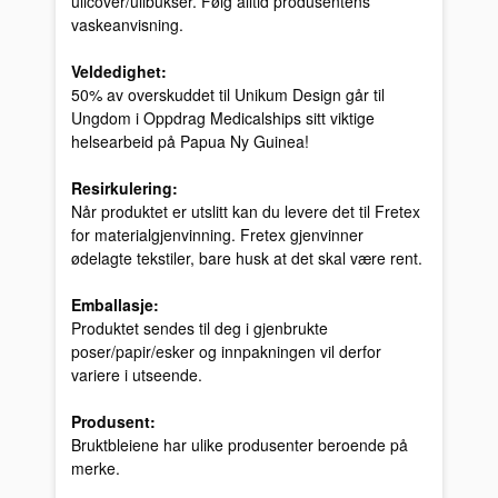
ullcover/ullbukser. Følg alltid produsentens
vaskeanvisning.
Veldedighet:
50% av overskuddet til Unikum Design går til
Ungdom i Oppdrag Medicalships sitt viktige
helsearbeid på Papua Ny Guinea!
Resirkulering:
Når produktet er utslitt kan du levere det til Fretex
for materialgjenvinning. Fretex gjenvinner
ødelagte tekstiler, bare husk at det skal være rent.
Emballasje:
Produktet sendes til deg i gjenbrukte
poser/papir/esker og innpakningen vil derfor
variere i utseende.
Produsent:
Bruktbleiene har ulike produsenter beroende på
merke.