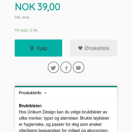
Pris
NOK
39,00
inkl. mva.
På lager: 2 stk.
Kjøp
Ønskeliste
Produktinfo
Bruktbleier:
Hos Unikum Design kan du velge bruktbleier av
ulike merker, typer og størrelser. Brukte tøybleier
er hygieniske, og passer for deg som ønsker
ytterligere besparelser for miljøet og økonomien.