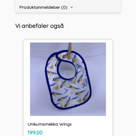
Produktanmeldelser (0)
Vi anbefaler også
Unikumsmekka Wings
inkl.
Pris
199,00
mva.