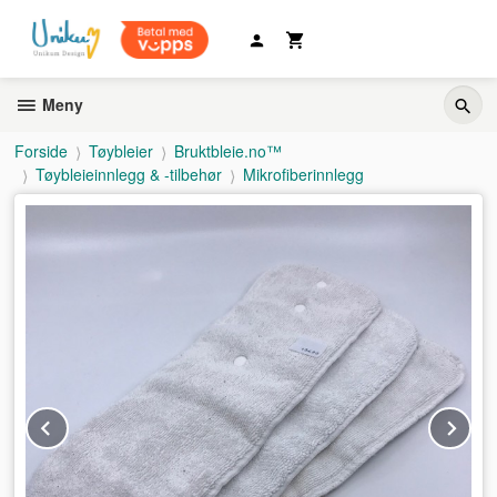
Gå
til
innholdet
Meny
Forside
Tøybleier
Bruktbleie.no™
Tøybleieinnlegg & -tilbehør
Mikrofiberinnlegg
Prev
Ne