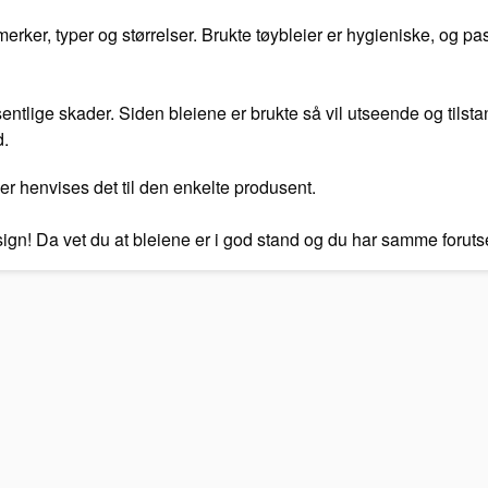
ker, typer og størrelser. Brukte tøybleier er hygieniske, og pas
vesentlige skader. Siden bleiene er brukte så vil utseende og tilst
d.
er henvises det til den enkelte produsent.
esign! Da vet du at bleiene er i god stand og du har samme foru