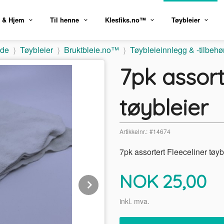
 & Hjem
Til henne
Klesfiks.no™
Tøybleier
ide
Tøybleier
Bruktbleie.no™
Tøybleieinnlegg & -tilbehø
7pk assort
tøybleier
Artikkelnr.:
#14674
7pk assortert Fleeceliner tøy
Pris
NOK
25,00
Next
inkl. mva.