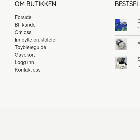
OM BUTIKKEN
BESTSE
Forside
Q
Bli kunde
k
Om oss
Innbytte bruktbleier
A
Tøybleieguide
Gavekort
S
Logg inn
t
Kontakt oss