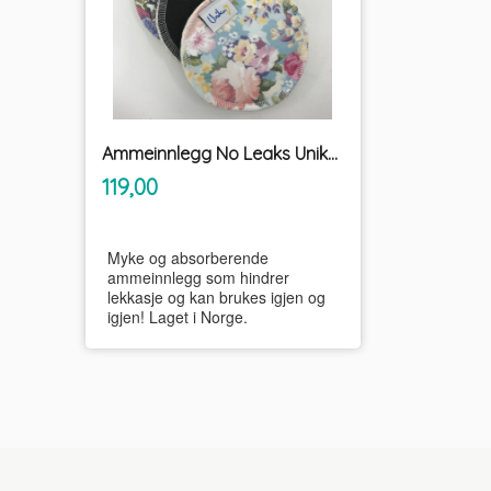
Ammeinnlegg No Leaks Unikum
inkl.
Pris
119,00
mva.
Myke og absorberende
ammeinnlegg som hindrer
lekkasje og kan brukes igjen og
igjen! Laget i Norge.