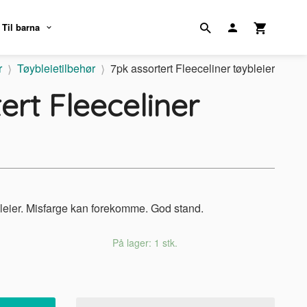
Til barna
r
Tøybleietilbehør
7pk assortert Fleeceliner tøybleier
ert Fleeceliner
bleier. Misfarge kan forekomme. God stand.
På lager: 1 stk.