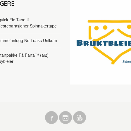
LGERE
uick Fix Tape til
lesreparasjoner Spinnakertape
mmeinnlegg No Leaks Unikum
tartpakke På Farta™ (ai2)
øybleier