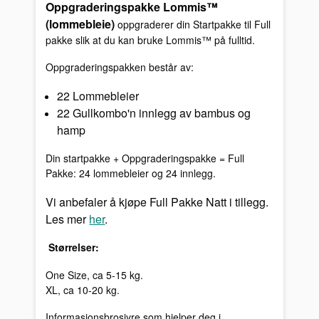
Oppgraderingspakke Lommis™
(lommebleie)
oppgraderer din Startpakke til Full
pakke slik at du kan bruke Lommis™ på fulltid.
Oppgraderingspakken består av:
22 Lommebleier
22 Gullkombo'n innlegg av bambus og
hamp
Din startpakke + Oppgraderingspakke = Full
Pakke: 24 lommebleier og 24 innlegg.
Vi anbefaler å kjøpe Full Pakke Natt i tillegg.
Les mer
her
.
Størrelser:
One Size, ca 5-15 kg.
XL, ca 10-20 kg.
Informasjonsbrosjyre som hjelper deg i