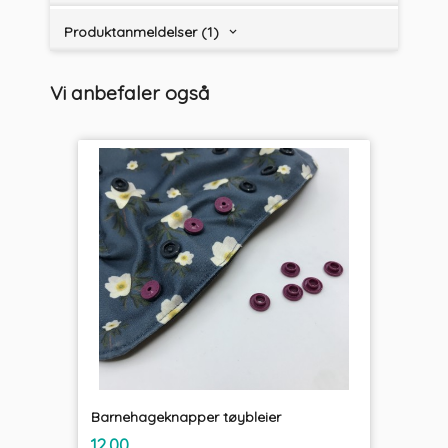
Produktanmeldelser (1)
Vi anbefaler også
Barnehageknapper tøybleier
inkl.
Pris
12,00