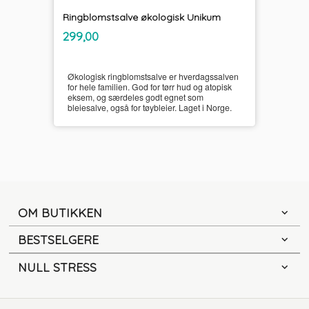
Ringblomstsalve økologisk Unikum
inkl.
Pris
299,00
mva.
Økologisk ringblomstsalve er hverdagssalven
for hele familien. God for tørr hud og atopisk
eksem, og særdeles godt egnet som
bleiesalve, også for tøybleier. Laget i Norge.
OM BUTIKKEN
BESTSELGERE
NULL STRESS