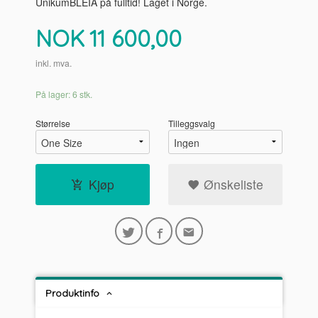
UnikumBLEIA på fulltid! Laget i Norge.
Pris
NOK
11 600,00
inkl. mva.
På lager: 6 stk.
Størrelse
Tilleggsvalg
Kjøp
Ønskeliste
Produktinfo