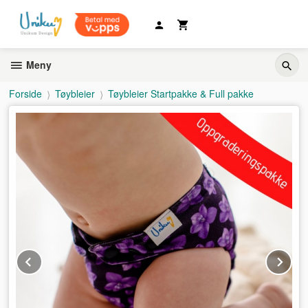
Gå
til
innholdet
Meny
Forside
Tøybleier
Tøybleier Startpakke & Full pakke
Prev
Ne