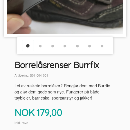
Borrelåsrenser Burrfix
Artikkelnr.:
S01-004-001
Lei av ruskete borrelåser? Rengjør dem med Burrfix
og gjør dem gode som nye. Fungerer på både
tøybleier, barnesko, sportsutstyr og jakker!
Pris
NOK
179,00
inkl. mva.