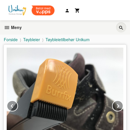
Gå
til
innholdet
Meny
Forside
Tøybleier
Tøybleietilbehør Unikum
Prev
Ne