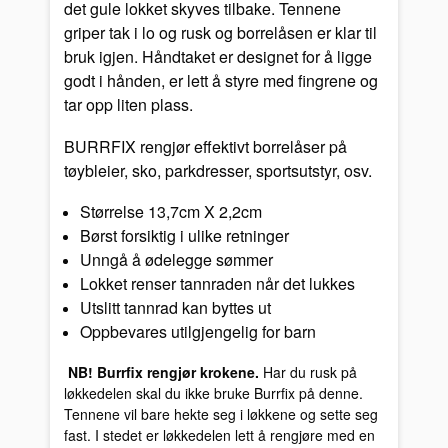
det gule lokket skyves tilbake. Tennene
griper tak i lo og rusk og borrelåsen er klar til
bruk igjen. Håndtaket er designet for å ligge
godt i hånden, er lett å styre med fingrene og
tar opp liten plass.
BURRFIX rengjør effektivt borrelåser på
tøybleier, sko, parkdresser, sportsutstyr, osv.
Størrelse 13,7cm X 2,2cm
Børst forsiktig i ulike retninger
Unngå å ødelegge sømmer
Lokket renser tannraden når det lukkes
Utslitt tannrad kan byttes ut
Oppbevares utilgjengelig for barn
NB! Burrfix rengjør krokene.
Har du rusk på
løkkedelen skal du ikke bruke Burrfix på denne.
Tennene vil bare hekte seg i løkkene og sette seg
fast. I stedet er løkkedelen lett å rengjøre med en