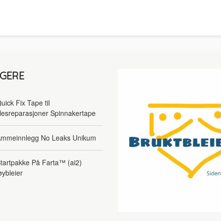
LGERE
uick Fix Tape til
lesreparasjoner Spinnakertape
mmeinnlegg No Leaks Unikum
tartpakke På Farta™ (ai2)
øybleier