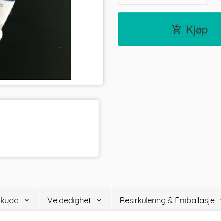
Kjøp
lskudd
Veldedighet
Resirkulering & Emballasje