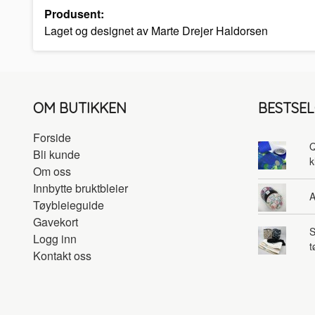
Produsent:
Laget og designet av Marte Drejer Haldorsen
OM BUTIKKEN
BESTSE
Forside
Q
Bli kunde
k
Om oss
Innbytte bruktbleier
A
Tøybleieguide
Gavekort
S
Logg inn
t
Kontakt oss