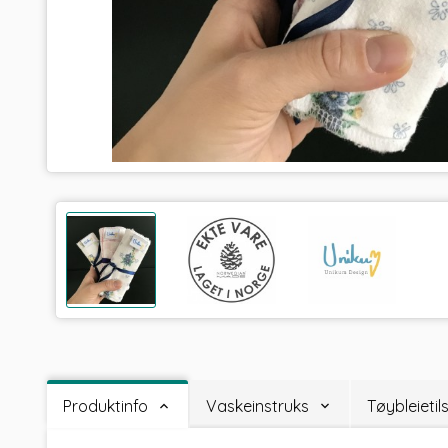
Produktinfo
Vaskeinstruks
Tøybleieti