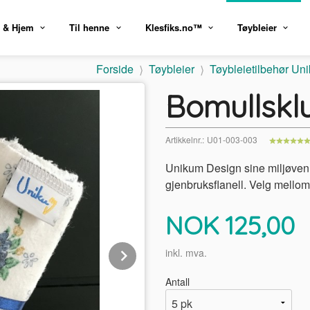
 & Hjem
Til henne
Klesfiks.no™
Tøybleier
Forside
Tøybleier
Tøybleietilbehør Un
Bomullsklu
Artikkelnr.:
U01-003-003
Unikum Design sine miljøvenn
gjenbruksflanell. Velg mellom 
Pris
NOK
125,00
Next
inkl. mva.
Antall