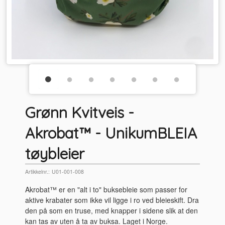
Grønn Kvitveis -
Akrobat™ - UnikumBLEIA
tøybleier
Artikkelnr.:
U01-001-008
Akrobat™ er en "alt i to" buksebleie som passer for
aktive krabater som ikke vil ligge i ro ved bleieskift. Dra
den på som en truse, med knapper i sidene slik at den
kan tas av uten å ta av buksa. Laget i Norge.