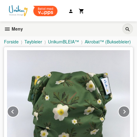
Gå
til
innholdet
Meny
Forside
Tøybleier
UnikumBLEIA™
Akrobat™ (Buksebleier)
Prev
Ne