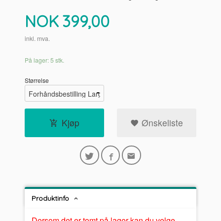
Pris
NOK
399,00
inkl. mva.
På lager: 5 stk.
Størrelse
Kjøp
Ønskeliste
Produktinfo
Dersom det er tomt på lager kan du velge