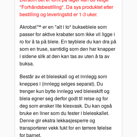
"Forhåndsbestilling". Da sys produktet etter
bestilling og leveringstid er 1-3 uker.
Akrobat™ er en "alt i to" buksebleie som
passer for aktive krabater som ikke vil ligge i
ro for å ta på bleie. En tøybleie du kan dra på
som en truse, samtidig som den har knapper
i sidene slik at den kan tas av uten å ta av
buksa.
Består av et bleieskall og et innlegg som
kneppes i (innlegg selges separat). Du
trenger kun bytte innlegg ved bleieskift og
bleia egner seg derfor godt til reise og for
deg som ønsker lite klesvask. Du kan også
bruke en liner som du fester i bleieskallet.
Denne gir ekstra lekkasjesperre og
transporterer vekk fukt for en tørrere følelse
for barnet.