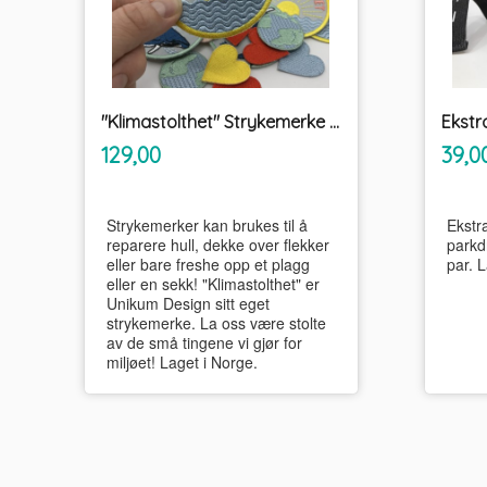
"Klimastolthet" Strykemerke PRYD
inkl.
Pris
Pris
129,00
39,0
mva.
Strykemerker kan brukes til å
Ekstra
reparere hull, dekke over flekker
parkd
eller bare freshe opp et plagg
par. L
eller en sekk! "Klimastolthet" er
Unikum Design sitt eget
strykemerke. La oss være stolte
av de små tingene vi gjør for
miljøet! Laget i Norge.