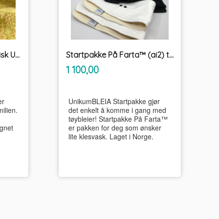
Ringblomstsalve økologisk Unikum
Startpakke På Farta™ (ai2) tøybleier
inkl.
Pris
1 100,00
mva.
er
UnikumBLEIA Startpakke gjør
ilien.
det enkelt å komme i gang med
tøybleier! Startpakke På Farta™
gnet
er pakken for deg som ønsker
lite klesvask. Laget i Norge.