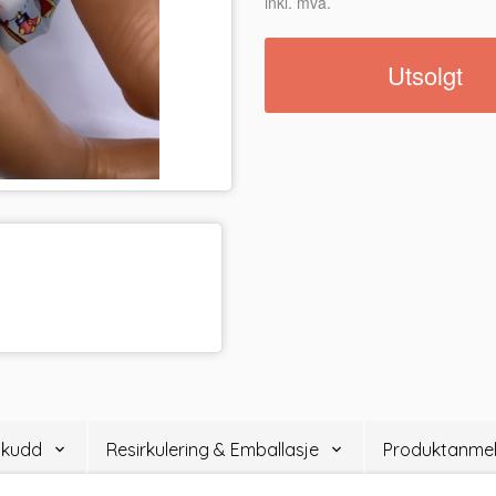
inkl. mva.
Utsolgt
lskudd
Resirkulering & Emballasje
Produktanmel