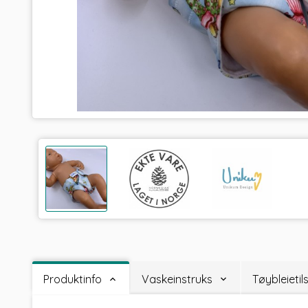
Produktinfo
Vaskeinstruks
Tøybleieti