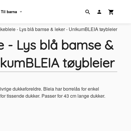
Til barna
kebleie - Lys blå bamse & leker - UnikumBLEIA tøybleier
e - Lys blå bamse &
ikumBLEIA tøybleier
rige dukkeforeldre. Bleia har borrelås for enkel
for tissende dukker. Passer for 43 cm lange dukker.