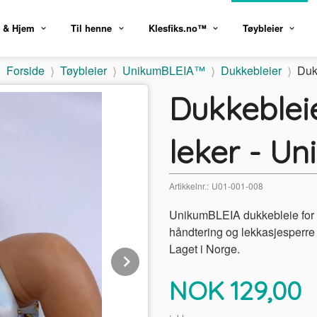
 & Hjem
Til henne
Klesfiks.no™
Tøybleier
Forside
Tøybleier
UnikumBLEIA™
Dukkebleier
Duk
Dukkeblei
leker - Un
Artikkelnr.:
U01-001-008
UnikumBLEIA dukkebleie for iv
håndtering og lekkasjesperre 
Laget i Norge.
Next
Pris
NOK
129,00