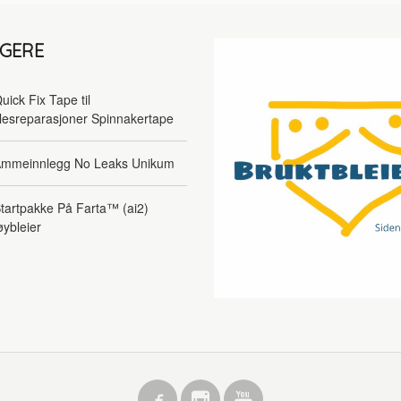
LGERE
uick Fix Tape til
lesreparasjoner Spinnakertape
mmeinnlegg No Leaks Unikum
tartpakke På Farta™ (ai2)
øybleier