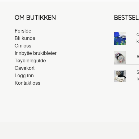
OM BUTIKKEN
BESTSE
Forside
Q
Bli kunde
k
Om oss
Innbytte bruktbleier
A
Tøybleieguide
Gavekort
S
Logg inn
t
Kontakt oss