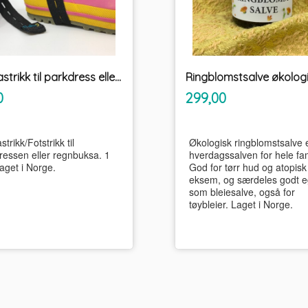
Ekstrastrikk til parkdress eller regnbukse Fotstrikk Unikum
inkl.
inkl.
Pris
0
299,00
mva.
mva.
strikk/Fotstrikk til
Økologisk ringblomstsalve 
ressen eller regnbuksa. 1
hverdagssalven for hele fam
aget i Norge.
God for tørr hud og atopisk
eksem, og særdeles godt e
som bleiesalve, også for
tøybleier. Laget i Norge.