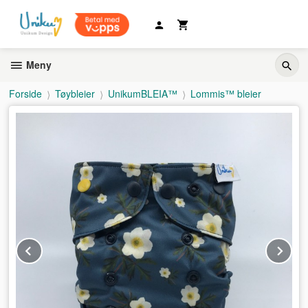
Gå
til
innholdet
Meny
Forside
Tøybleier
UnikumBLEIA™
Lommis™ bleier
Prev
Ne