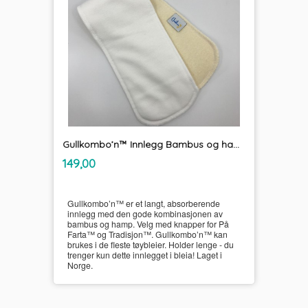
Gullkombo’n™ Innlegg Bambus og hamp UnikumBLEIA
inkl.
Pris
149,00
mva.
Gullkombo’n™ er et langt, absorberende
innlegg med den gode kombinasjonen av
bambus og hamp. Velg med knapper for På
Farta™ og Tradisjon™. Gullkombo’n™ kan
brukes i de fleste tøybleier. Holder lenge - du
trenger kun dette innlegget i bleia! Laget i
Norge.