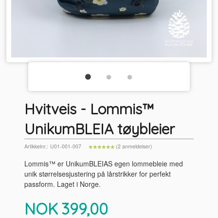
Hvitveis - Lommis™
UnikumBLEIA tøybleier
Artikkelnr.:
U01-001-007
(2 anmeldelser)
Lommis™ er UnikumBLEIAS egen lommebleie med
unik størrelsesjustering på lårstrikker for perfekt
passform. Laget i Norge.
Pris
NOK
399,00