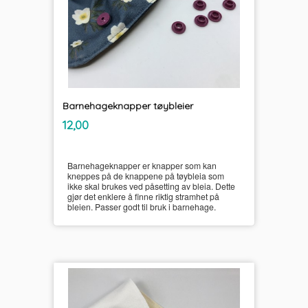
Barnehageknapper tøybleier
inkl.
Pris
12,00
mva.
Barnehageknapper er knapper som kan
kneppes på de knappene på tøybleia som
ikke skal brukes ved påsetting av bleia. Dette
gjør det enklere å finne riktig stramhet på
bleien. Passer godt til bruk i barnehage.